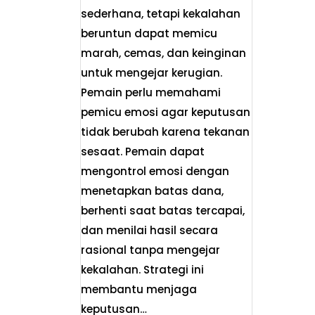
sederhana, tetapi kekalahan
beruntun dapat memicu
marah, cemas, dan keinginan
untuk mengejar kerugian.
Pemain perlu memahami
pemicu emosi agar keputusan
tidak berubah karena tekanan
sesaat. Pemain dapat
mengontrol emosi dengan
menetapkan batas dana,
berhenti saat batas tercapai,
dan menilai hasil secara
rasional tanpa mengejar
kekalahan. Strategi ini
membantu menjaga
keputusan…