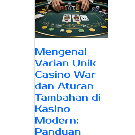
Mengenal
Varian Unik
Casino War
dan Aturan
Tambahan di
Kasino
Modern:
Panduan