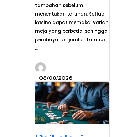
tambahan sebelum
menentukan taruhan. Setiap
kasino dapat memakai varian
meja yang berbeda, sehingga
pembayaran, jumlah taruhan,
…
08/08/2026