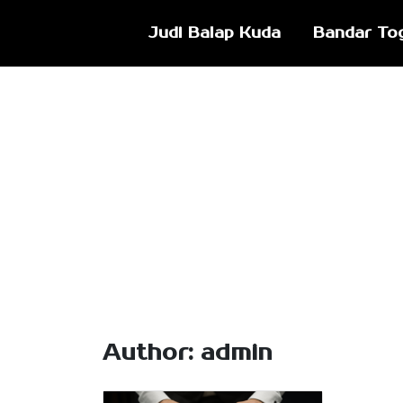
Skip
to
Judi Balap Kuda
Bandar To
content
Author:
admin