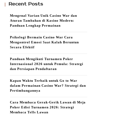
Recent Posts
Mengenal Varian Unik Casino War dan
Aturan Tambahan di Kasino Modern:
Panduan Lengkap Permainan
Psikologi Bermain Casino War Cara
Mengontrol Emosi Saat Kalah Beruntun
Secara Efektif
Panduan Mengikuti Turnamen Poker
Internasional 2026 untuk Pemula: Strategi
dan Persiapan Pendaftaran
Kapan Waktu Terbaik untuk Go to War
dalam Permainan Casino War? Strategi dan
Pertimbangannya
Cara Membaca Gerak-Gerik Lawan di Meja
Poker Edisi Turnamen 2026: Strategi
Membaca Tells Lawan