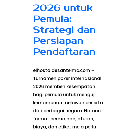
2026 untuk
Pemula:
Strategi dan
Persiapan
Pendaftaran
elhostaldesantelmo.com –
Turnamen poker internasional
2026 memberi kesempatan
bagi pemula untuk menguji
kemampuan melawan peserta
dari berbagai negara. Namun,
format permainan, aturan,
biaya, dan etiket meja perlu