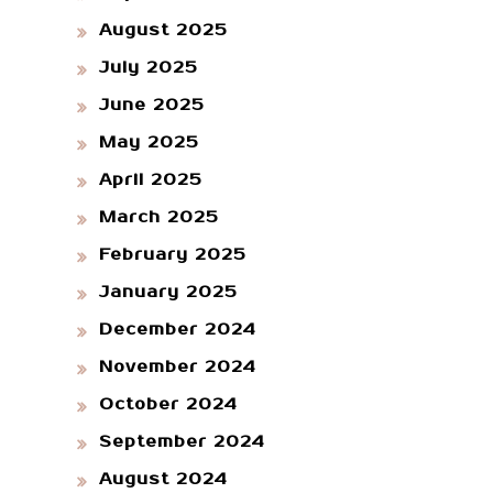
August 2025
July 2025
June 2025
May 2025
April 2025
March 2025
February 2025
January 2025
December 2024
November 2024
October 2024
September 2024
August 2024