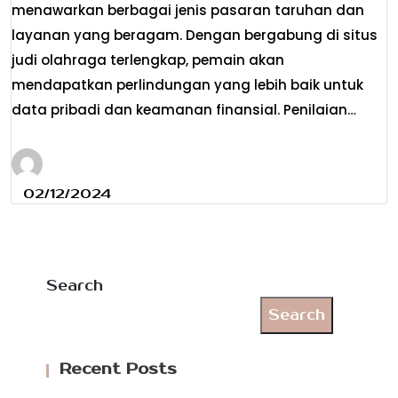
menawarkan berbagai jenis pasaran taruhan dan
layanan yang beragam. Dengan bergabung di situs
judi olahraga terlengkap, pemain akan
mendapatkan perlindungan yang lebih baik untuk
data pribadi dan keamanan finansial. Penilaian…
02/12/2024
Search
Search
Recent Posts