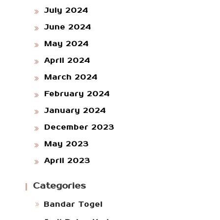
July 2024
June 2024
May 2024
April 2024
March 2024
February 2024
January 2024
December 2023
May 2023
April 2023
Categories
Bandar Togel