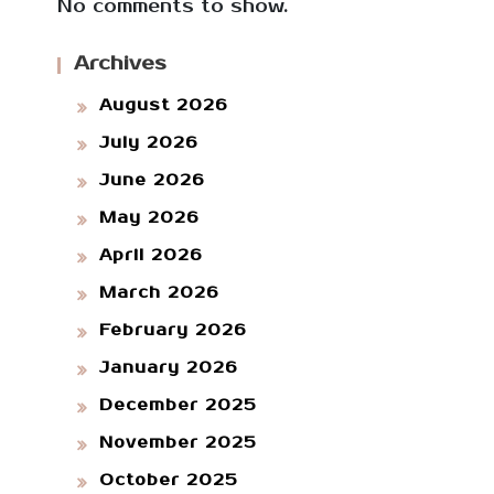
No comments to show.
Archives
August 2026
July 2026
June 2026
May 2026
April 2026
March 2026
February 2026
January 2026
December 2025
November 2025
October 2025