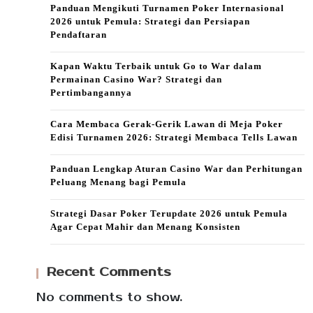
Panduan Mengikuti Turnamen Poker Internasional
2026 untuk Pemula: Strategi dan Persiapan
Pendaftaran
Kapan Waktu Terbaik untuk Go to War dalam
Permainan Casino War? Strategi dan
Pertimbangannya
Cara Membaca Gerak-Gerik Lawan di Meja Poker
Edisi Turnamen 2026: Strategi Membaca Tells Lawan
Panduan Lengkap Aturan Casino War dan Perhitungan
Peluang Menang bagi Pemula
Strategi Dasar Poker Terupdate 2026 untuk Pemula
Agar Cepat Mahir dan Menang Konsisten
Recent Comments
No comments to show.