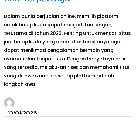
Dalam dunia perjudian online, memilih platform
untuk balap kuda dapat menjadi tantangan,
terutama di tahun 2026. Penting untuk mencari situs
judi balap kuda yang aman dan terpercaya agar
dapat menikmati pengalaman bermain yang
nyaman dan tanpa risiko. Dengan banyaknya opsi
yang tersedia, melakukan riset dan memahami fitur
yang ditawarkan oleh setiap platform adalah
langkah awal…
13/01/2026