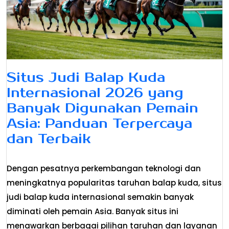
Situs Judi Balap Kuda
Internasional 2026 yang
Banyak Digunakan Pemain
Asia: Panduan Terpercaya
dan Terbaik
Dengan pesatnya perkembangan teknologi dan
meningkatnya popularitas taruhan balap kuda, situs
judi balap kuda internasional semakin banyak
diminati oleh pemain Asia. Banyak situs ini
menawarkan berbagai pilihan taruhan dan layanan