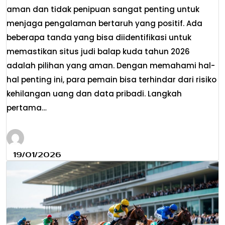
aman dan tidak penipuan sangat penting untuk
menjaga pengalaman bertaruh yang positif. Ada
beberapa tanda yang bisa diidentifikasi untuk
memastikan situs judi balap kuda tahun 2026
adalah pilihan yang aman. Dengan memahami hal-
hal penting ini, para pemain bisa terhindar dari risiko
kehilangan uang dan data pribadi. Langkah
pertama…
19/01/2026