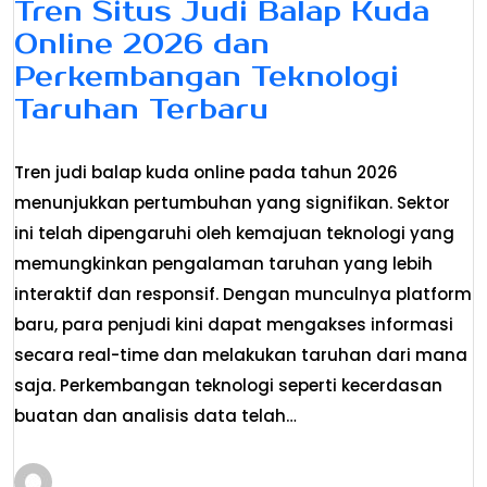
Tren Situs Judi Balap Kuda
Online 2026 dan
Perkembangan Teknologi
Taruhan Terbaru
Tren judi balap kuda online pada tahun 2026
menunjukkan pertumbuhan yang signifikan. Sektor
ini telah dipengaruhi oleh kemajuan teknologi yang
memungkinkan pengalaman taruhan yang lebih
interaktif dan responsif. Dengan munculnya platform
baru, para penjudi kini dapat mengakses informasi
secara real-time dan melakukan taruhan dari mana
saja. Perkembangan teknologi seperti kecerdasan
buatan dan analisis data telah…