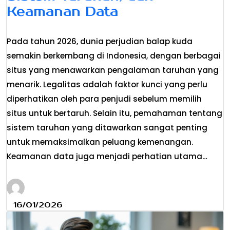
Keamanan Data
Pada tahun 2026, dunia perjudian balap kuda
semakin berkembang di Indonesia, dengan berbagai
situs yang menawarkan pengalaman taruhan yang
menarik. Legalitas adalah faktor kunci yang perlu
diperhatikan oleh para penjudi sebelum memilih
situs untuk bertaruh. Selain itu, pemahaman tentang
sistem taruhan yang ditawarkan sangat penting
untuk memaksimalkan peluang kemenangan.
Keamanan data juga menjadi perhatian utama…
16/01/2026