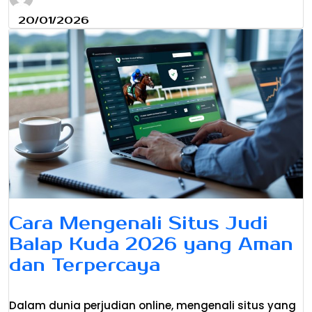
20/01/2026
Cara Mengenali Situs Judi
Balap Kuda 2026 yang Aman
dan Terpercaya
Dalam dunia perjudian online, mengenali situs yang