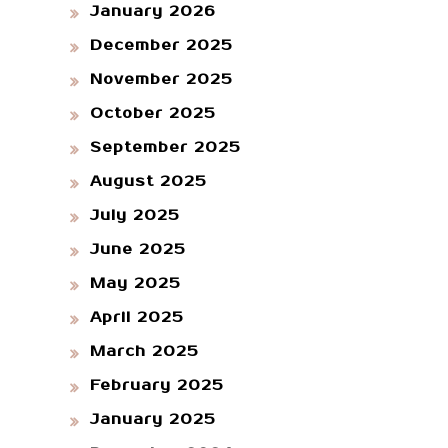
January 2026
December 2025
November 2025
October 2025
September 2025
August 2025
July 2025
June 2025
May 2025
April 2025
March 2025
February 2025
January 2025