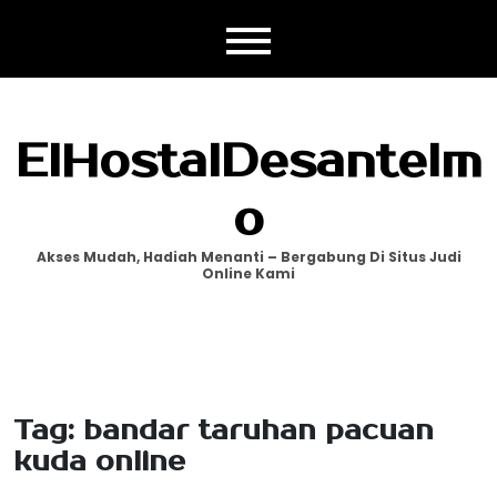
Skip
to
content
ElHostalDesantelm
O
Akses Mudah, Hadiah Menanti – Bergabung Di Situs Judi
Online Kami
Tag:
bandar taruhan pacuan
kuda online