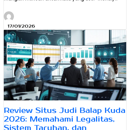
17/01/2026
Review Situs Judi Balap Kuda
2026: Memahami Legalitas,
Sistem Taruhan, dan