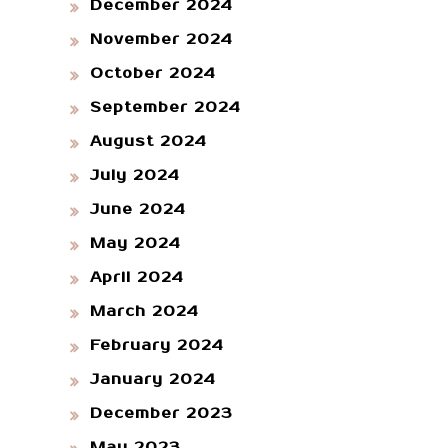
December 2024
November 2024
October 2024
September 2024
August 2024
July 2024
June 2024
May 2024
April 2024
March 2024
February 2024
January 2024
December 2023
May 2023