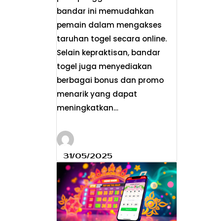
bandar ini memudahkan
pemain dalam mengakses
taruhan togel secara online.
Selain kepraktisan, bandar
togel juga menyediakan
berbagai bonus dan promo
menarik yang dapat
meningkatkan…
31/05/2025