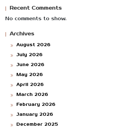
Recent Comments
No comments to show.
Archives
August 2026
July 2026
June 2026
May 2026
April 2026
March 2026
February 2026
January 2026
December 2025