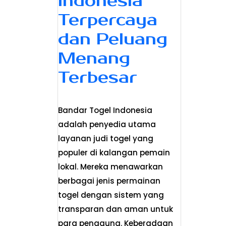
Indonesia
Terpercaya
dan Peluang
Menang
Terbesar
Bandar Togel Indonesia
adalah penyedia utama
layanan judi togel yang
populer di kalangan pemain
lokal. Mereka menawarkan
berbagai jenis permainan
togel dengan sistem yang
transparan dan aman untuk
para pengguna. Keberadaan