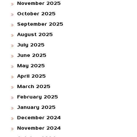
November 2025
October 2025
September 2025
August 2025
July 2025
June 2025
May 2025
April 2025
March 2025
February 2025
January 2025
December 2024
November 2024