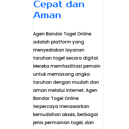
Cepat dan
Aman
Agen Bandar Togel Online
adalah platform yang
menyediakan layanan
taruhan togel secara digital.
Mereka memfasilitasi pemain
untuk memasang angka
taruhan dengan mudah dan
aman melalui internet. Agen
Bandar Togel Online
terpercaya menawarkan
kemudahan akses, berbagai
jenis permainan togel, dan