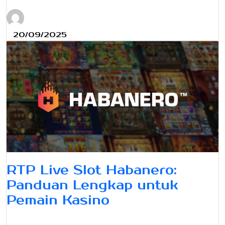
20/09/2025
RTP Live Slot Habanero:
Panduan Lengkap untuk
Pemain Kasino