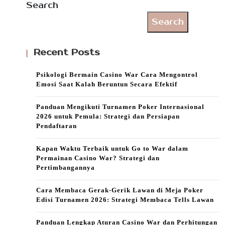
Search
Search
Recent Posts
Psikologi Bermain Casino War Cara Mengontrol
Emosi Saat Kalah Beruntun Secara Efektif
Panduan Mengikuti Turnamen Poker Internasional
2026 untuk Pemula: Strategi dan Persiapan
Pendaftaran
Kapan Waktu Terbaik untuk Go to War dalam
Permainan Casino War? Strategi dan
Pertimbangannya
Cara Membaca Gerak-Gerik Lawan di Meja Poker
Edisi Turnamen 2026: Strategi Membaca Tells Lawan
Panduan Lengkap Aturan Casino War dan Perhitungan