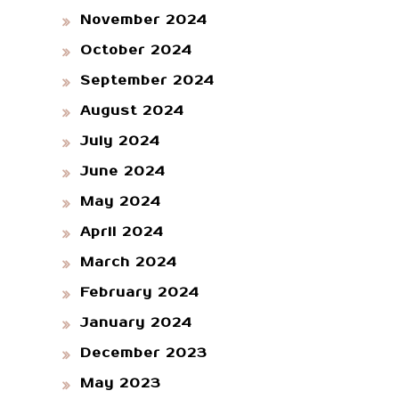
November 2024
October 2024
September 2024
August 2024
July 2024
June 2024
May 2024
April 2024
March 2024
February 2024
January 2024
December 2023
May 2023