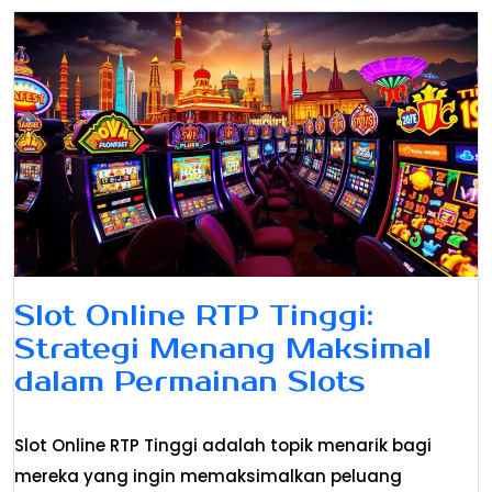
Slot Online RTP Tinggi:
Strategi Menang Maksimal
dalam Permainan Slots
Slot Online RTP Tinggi adalah topik menarik bagi
mereka yang ingin memaksimalkan peluang