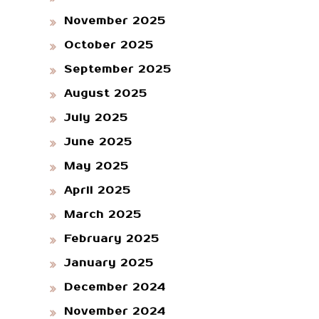
November 2025
October 2025
September 2025
August 2025
July 2025
June 2025
May 2025
April 2025
March 2025
February 2025
January 2025
December 2024
November 2024