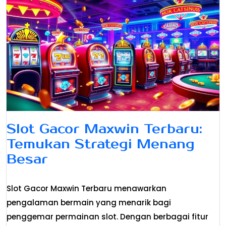
Slot Gacor Maxwin Terbaru:
Temukan Strategi Menang
Besar
Slot Gacor Maxwin Terbaru menawarkan
pengalaman bermain yang menarik bagi
penggemar permainan slot. Dengan berbagai fitur