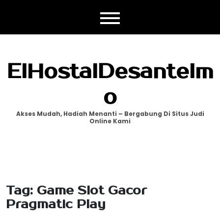
Skip
to
content
ElHostalDesantelm
O
Akses Mudah, Hadiah Menanti – Bergabung Di Situs Judi
Online Kami
Tag:
Game Slot Gacor
Pragmatic Play