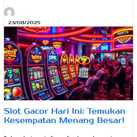
23/08/2025
Slot Gacor Hari Ini: Temukan
Kesempatan Menang Besar!