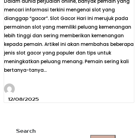
Dalam dunia perjudian online, banyak pemain yang
mencari informasi terkini mengenai slot yang
dianggap “gacor”. Slot Gacor Hari Ini merujuk pada
permainan slot yang memiliki peluang kemenangan
lebih tinggi dan sering memberikan kemenangan
kepada pemain. Artikel ini akan membahas beberapa
jenis slot gacor yang populer dan tips untuk
meningkatkan peluang menang. Pemain sering kali
bertanya-tanya…
12/08/2025
Search