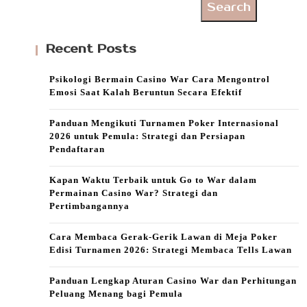
Search
Recent Posts
Psikologi Bermain Casino War Cara Mengontrol
Emosi Saat Kalah Beruntun Secara Efektif
Panduan Mengikuti Turnamen Poker Internasional
2026 untuk Pemula: Strategi dan Persiapan
Pendaftaran
Kapan Waktu Terbaik untuk Go to War dalam
Permainan Casino War? Strategi dan
Pertimbangannya
Cara Membaca Gerak-Gerik Lawan di Meja Poker
Edisi Turnamen 2026: Strategi Membaca Tells Lawan
Panduan Lengkap Aturan Casino War dan Perhitungan
Peluang Menang bagi Pemula