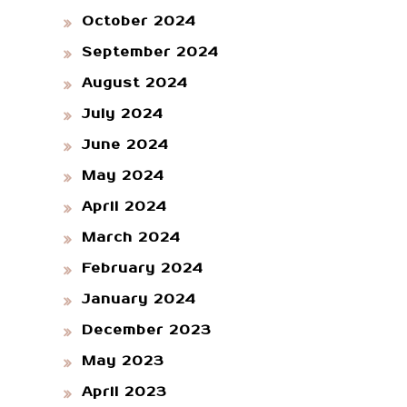
October 2024
September 2024
August 2024
July 2024
June 2024
May 2024
April 2024
March 2024
February 2024
January 2024
December 2023
May 2023
April 2023