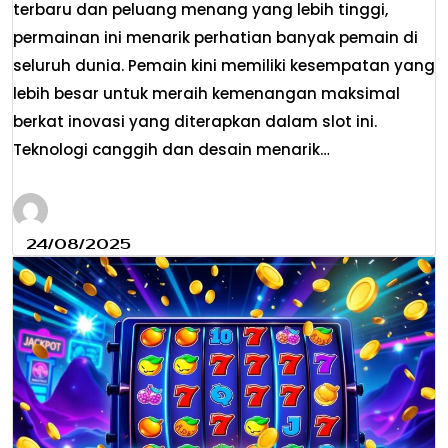
terbaru dan peluang menang yang lebih tinggi,
permainan ini menarik perhatian banyak pemain di
seluruh dunia. Pemain kini memiliki kesempatan yang
lebih besar untuk meraih kemenangan maksimal
berkat inovasi yang diterapkan dalam slot ini.
Teknologi canggih dan desain menarik…
24/08/2025