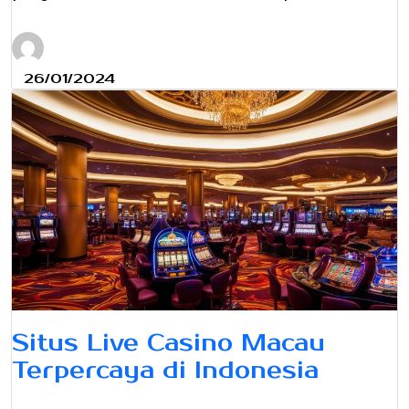
26/01/2024
Situs Live Casino Macau
Terpercaya di Indonesia