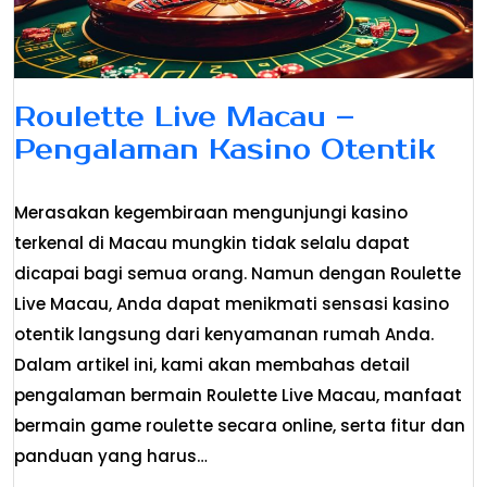
Roulette Live Macau –
Pengalaman Kasino Otentik
Merasakan kegembiraan mengunjungi kasino
terkenal di Macau mungkin tidak selalu dapat
dicapai bagi semua orang. Namun dengan Roulette
Live Macau, Anda dapat menikmati sensasi kasino
otentik langsung dari kenyamanan rumah Anda.
Dalam artikel ini, kami akan membahas detail
pengalaman bermain Roulette Live Macau, manfaat
bermain game roulette secara online, serta fitur dan
panduan yang harus…