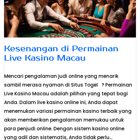
Kesenangan di Permainan
Live Kasino Macau
Mencari pengalaman judi online yang menarik
sambil merasa nyaman di Situs Togel ? Permainan
Live Kasino Macau adalah pilihan yang tepat bagi
Anda. Dalam live kasino online ini, Anda dapat
menemukan variasi permainan kasino terbaik yang
akan memberikan pengalaman memukau untuk
para penjudi online. Dengan sistem kasino online
yang adil dan sistematis, Anda tidak perlu…