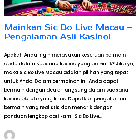
Mainkan Sic Bo Live Macau –
Pengalaman Asli Kasino!
Apakah Anda ingin merasakan keseruan bermain
dadu dalam suasana kasino yang autentik? Jika ya,
maka Sic Bo Live Macau adalah pilihan yang tepat
untuk Anda. Dalam permainan ini, Anda dapat
bermain dengan dealer langsung dalam suasana
kasino olxtoto yang khas. Dapatkan pengalaman
bermain yang realistis dan menarik dengan
panduan lengkap dari kami. Sic Bo Live…