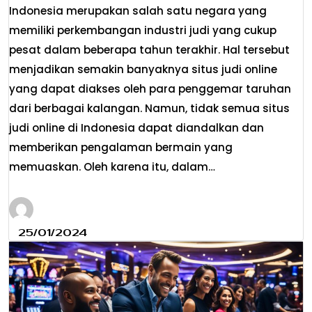
Indonesia merupakan salah satu negara yang
memiliki perkembangan industri judi yang cukup
pesat dalam beberapa tahun terakhir. Hal tersebut
menjadikan semakin banyaknya situs judi online
yang dapat diakses oleh para penggemar taruhan
dari berbagai kalangan. Namun, tidak semua situs
judi online di Indonesia dapat diandalkan dan
memberikan pengalaman bermain yang
memuaskan. Oleh karena itu, dalam…
25/01/2024