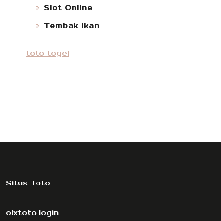
Slot Online
Tembak Ikan
toto togel
Situs Toto
olxtoto login