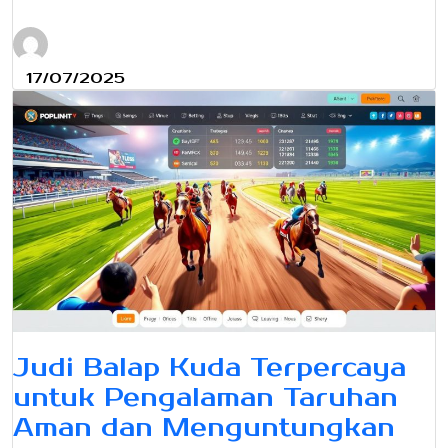
17/07/2025
Judi Balap Kuda Terpercaya
untuk Pengalaman Taruhan
Aman dan Menguntungkan