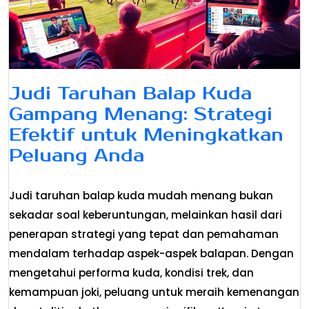
Judi Taruhan Balap Kuda
Gampang Menang: Strategi
Efektif untuk Meningkatkan
Peluang Anda
Judi taruhan balap kuda mudah menang bukan
sekadar soal keberuntungan, melainkan hasil dari
penerapan strategi yang tepat dan pemahaman
mendalam terhadap aspek-aspek balapan. Dengan
mengetahui performa kuda, kondisi trek, dan
kemampuan joki, peluang untuk meraih kemenangan