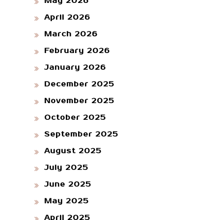
May 2026
April 2026
March 2026
February 2026
January 2026
December 2025
November 2025
October 2025
September 2025
August 2025
July 2025
June 2025
May 2025
April 2025