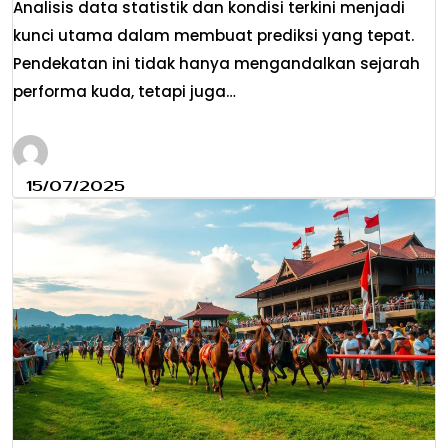
Analisis data statistik dan kondisi terkini menjadi
kunci utama dalam membuat prediksi yang tepat.
Pendekatan ini tidak hanya mengandalkan sejarah
performa kuda, tetapi juga…
15/07/2025