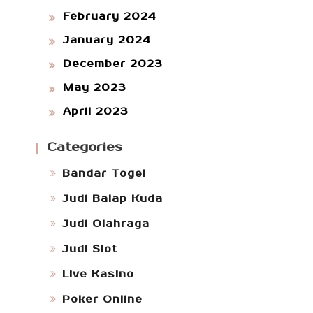
February 2024
January 2024
December 2023
May 2023
April 2023
Categories
Bandar Togel
Judi Balap Kuda
Judi Olahraga
Judi Slot
Live Kasino
Poker Online