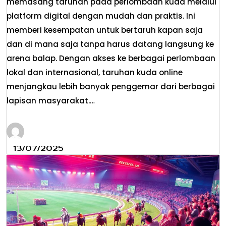
memasang taruhan pada perlombaan kuda melalui
platform digital dengan mudah dan praktis. Ini
memberi kesempatan untuk bertaruh kapan saja
dan di mana saja tanpa harus datang langsung ke
arena balap. Dengan akses ke berbagai perlombaan
lokal dan internasional, taruhan kuda online
menjangkau lebih banyak penggemar dari berbagai
lapisan masyarakat.…
13/07/2025