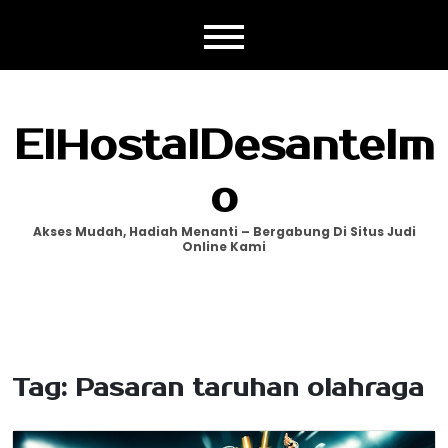
Skip
to
content
ElHostalDesantelm
O
Akses Mudah, Hadiah Menanti – Bergabung Di Situs Judi
Online Kami
Tag:
Pasaran taruhan olahraga