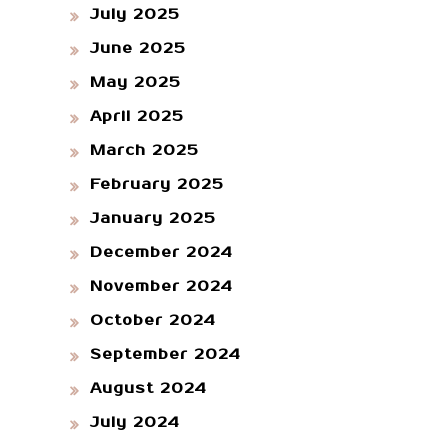
July 2025
June 2025
May 2025
April 2025
March 2025
February 2025
January 2025
December 2024
November 2024
October 2024
September 2024
August 2024
July 2024