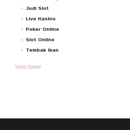
Judi Slot
Live Kasino
Poker Online
Slot Online
Tembak Ikan
toto togel