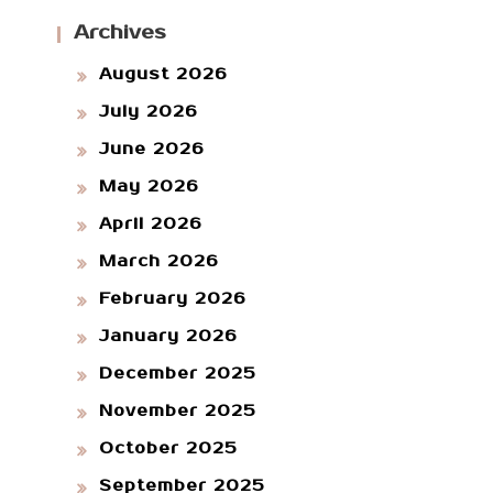
Archives
August 2026
July 2026
June 2026
May 2026
April 2026
March 2026
February 2026
January 2026
December 2025
November 2025
October 2025
September 2025