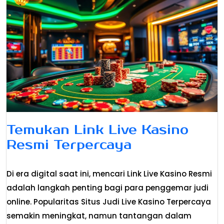
Temukan Link Live Kasino
Resmi Terpercaya
Di era digital saat ini, mencari Link Live Kasino Resmi
adalah langkah penting bagi para penggemar judi
online. Popularitas Situs Judi Live Kasino Terpercaya
semakin meningkat, namun tantangan dalam