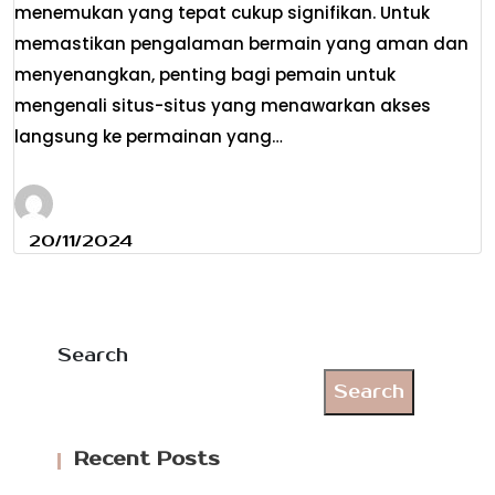
menemukan yang tepat cukup signifikan. Untuk
memastikan pengalaman bermain yang aman dan
menyenangkan, penting bagi pemain untuk
mengenali situs-situs yang menawarkan akses
langsung ke permainan yang…
20/11/2024
Search
Search
Recent Posts