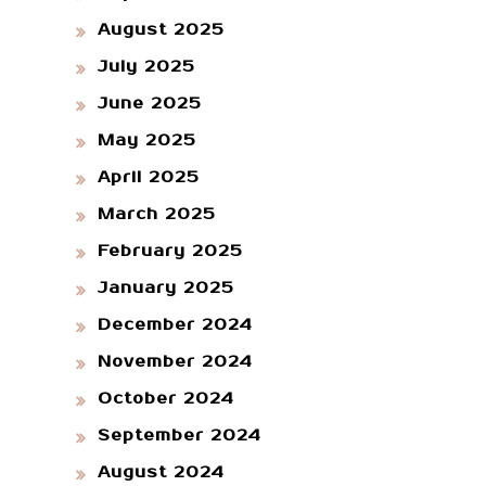
August 2025
July 2025
June 2025
May 2025
April 2025
March 2025
February 2025
January 2025
December 2024
November 2024
October 2024
September 2024
August 2024