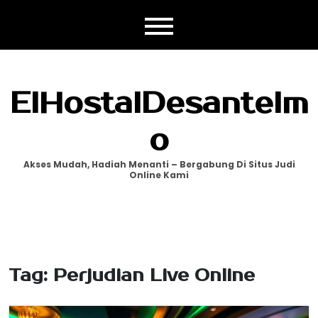
Skip
to
content
ElHostalDesantelm
O
Akses Mudah, Hadiah Menanti – Bergabung Di Situs Judi
Online Kami
Tag:
Perjudian Live Online