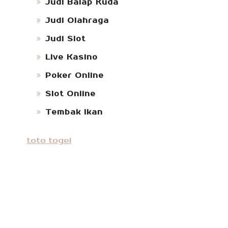
Judi Balap Kuda
Judi Olahraga
Judi Slot
Live Kasino
Poker Online
Slot Online
Tembak Ikan
toto togel