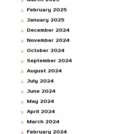
February 2025
January 2025
December 2024
November 2024
October 2024
September 2024
August 2024
July 2024
June 2024
May 2024
April 2024
March 2024
February 2024