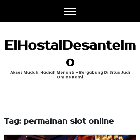
Skip
to
content
ElHostalDesantelm
O
Akses Mudah, Hadiah Menanti – Bergabung Di Situs Judi
Online Kami
Tag:
permainan slot online