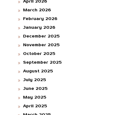
April 2026
March 2026
February 2026
January 2026
December 2025
November 2025
October 2025
September 2025
August 2025
July 2025
June 2025
May 2025
April 2025
March 2025