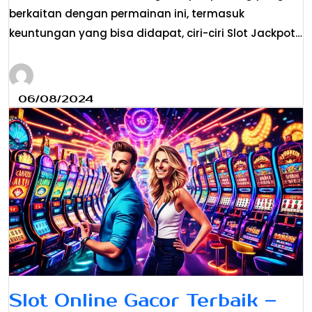
berkaitan dengan permainan ini, termasuk
keuntungan yang bisa didapat, ciri-ciri Slot Jackpot…
06/08/2024
Slot Online Gacor Terbaik –