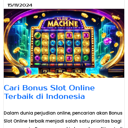
15/11/2024
Cari Bonus Slot Online
Terbaik di Indonesia
Dalam dunia perjudian online, pencarian akan Bonus
Slot Online terbaik menjadi salah satu prioritas bagi