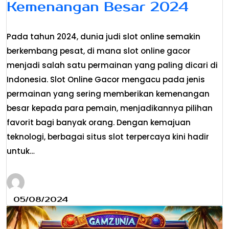
Kemenangan Besar 2024
Pada tahun 2024, dunia judi slot online semakin
berkembang pesat, di mana slot online gacor
menjadi salah satu permainan yang paling dicari di
Indonesia. Slot Online Gacor mengacu pada jenis
permainan yang sering memberikan kemenangan
besar kepada para pemain, menjadikannya pilihan
favorit bagi banyak orang. Dengan kemajuan
teknologi, berbagai situs slot terpercaya kini hadir
untuk…
05/08/2024