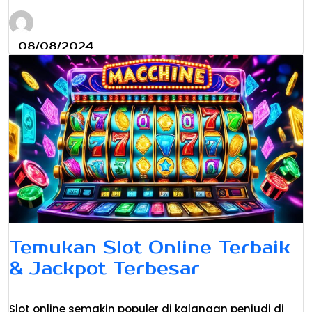
08/08/2024
Temukan Slot Online Terbaik
& Jackpot Terbesar
Slot online semakin populer di kalangan penjudi di