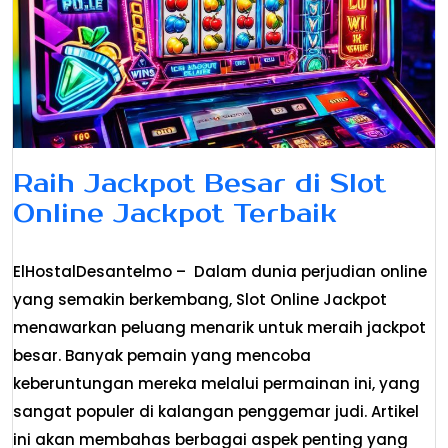
Raih Jackpot Besar di Slot
Online Jackpot Terbaik
ElHostalDesantelmo – Dalam dunia perjudian online
yang semakin berkembang, Slot Online Jackpot
menawarkan peluang menarik untuk meraih jackpot
besar. Banyak pemain yang mencoba
keberuntungan mereka melalui permainan ini, yang
sangat populer di kalangan penggemar judi. Artikel
ini akan membahas berbagai aspek penting yang