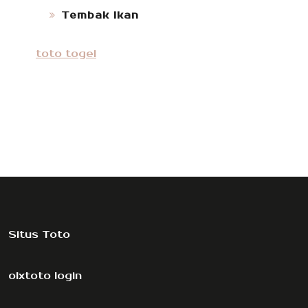
Tembak Ikan
toto togel
Situs Toto
olxtoto login