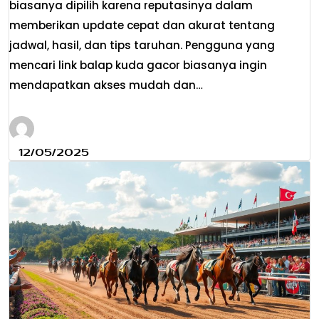
biasanya dipilih karena reputasinya dalam
memberikan update cepat dan akurat tentang
jadwal, hasil, dan tips taruhan. Pengguna yang
mencari link balap kuda gacor biasanya ingin
mendapatkan akses mudah dan…
12/05/2025