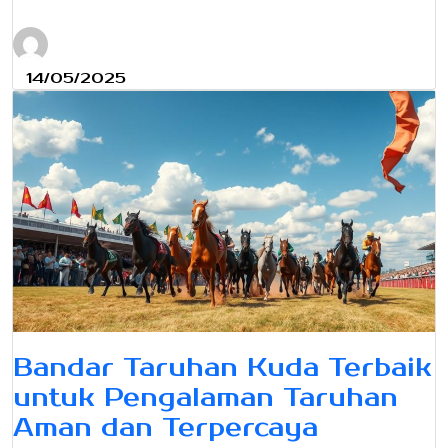
14/05/2025
Bandar Taruhan Kuda Terbaik
untuk Pengalaman Taruhan
Aman dan Terpercaya