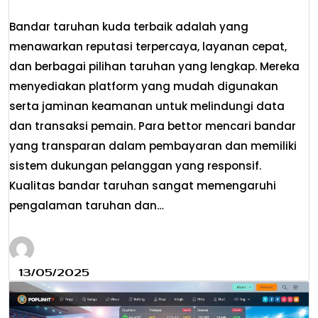
Bandar taruhan kuda terbaik adalah yang
menawarkan reputasi terpercaya, layanan cepat,
dan berbagai pilihan taruhan yang lengkap. Mereka
menyediakan platform yang mudah digunakan
serta jaminan keamanan untuk melindungi data
dan transaksi pemain. Para bettor mencari bandar
yang transparan dalam pembayaran dan memiliki
sistem dukungan pelanggan yang responsif.
Kualitas bandar taruhan sangat memengaruhi
pengalaman taruhan dan…
13/05/2025