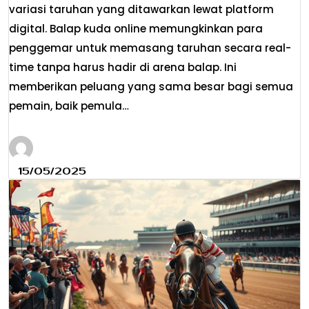
variasi taruhan yang ditawarkan lewat platform
digital. Balap kuda online memungkinkan para
penggemar untuk memasang taruhan secara real-
time tanpa harus hadir di arena balap. Ini
memberikan peluang yang sama besar bagi semua
pemain, baik pemula…
15/05/2025