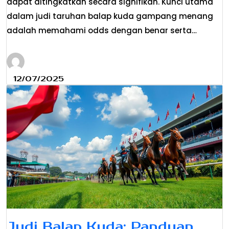
dapat ditingkatkan secara signifikan. Kunci utama
dalam judi taruhan balap kuda gampang menang
adalah memahami odds dengan benar serta…
12/07/2025
Judi Balap Kuda: Panduan