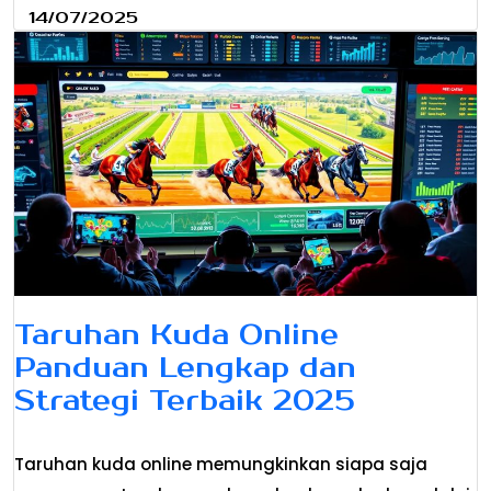
14/07/2025
Taruhan Kuda Online
Panduan Lengkap dan
Strategi Terbaik 2025
Taruhan kuda online memungkinkan siapa saja