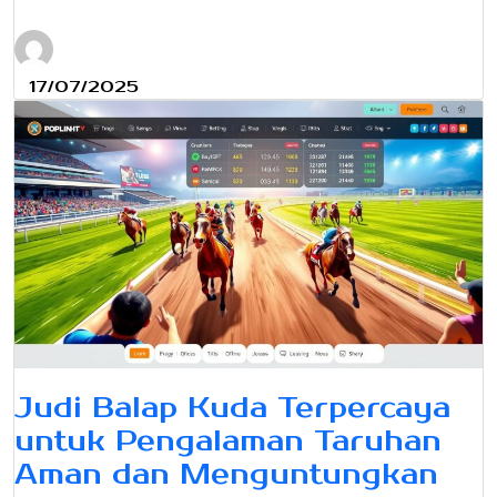
17/07/2025
Judi Balap Kuda Terpercaya
untuk Pengalaman Taruhan
Aman dan Menguntungkan