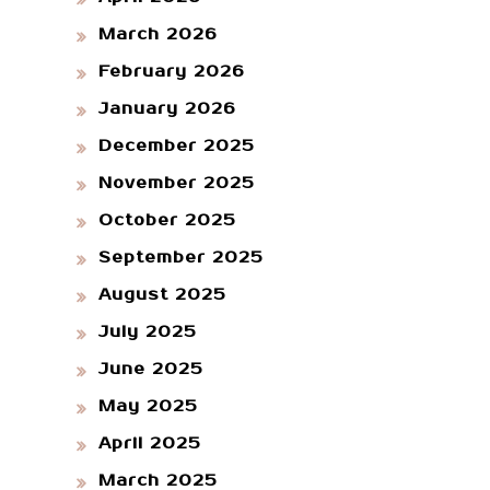
March 2026
February 2026
January 2026
December 2025
November 2025
October 2025
September 2025
August 2025
July 2025
June 2025
May 2025
April 2025
March 2025