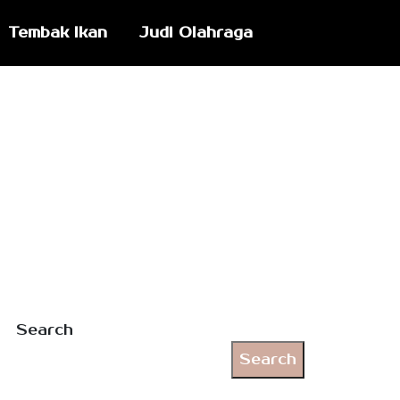
Tembak Ikan
Judi Olahraga
Search
Search