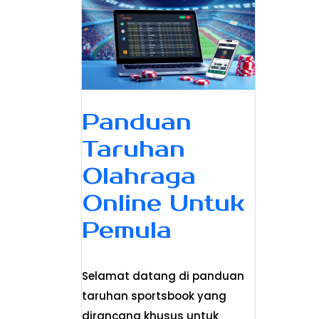
Panduan
Taruhan
Olahraga
Online Untuk
Pemula
Selamat datang di panduan
taruhan sportsbook yang
dirancang khusus untuk