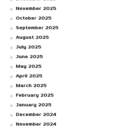
November 2025
October 2025
September 2025
August 2025
July 2025
June 2025
May 2025
April 2025
March 2025
February 2025
January 2025
December 2024
November 2024