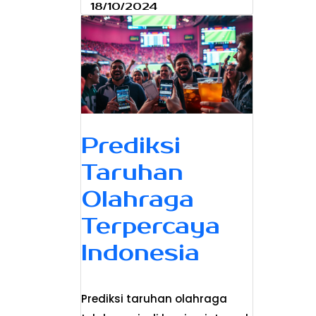
18/10/2024
Prediksi
Taruhan
Olahraga
Terpercaya
Indonesia
Prediksi taruhan olahraga