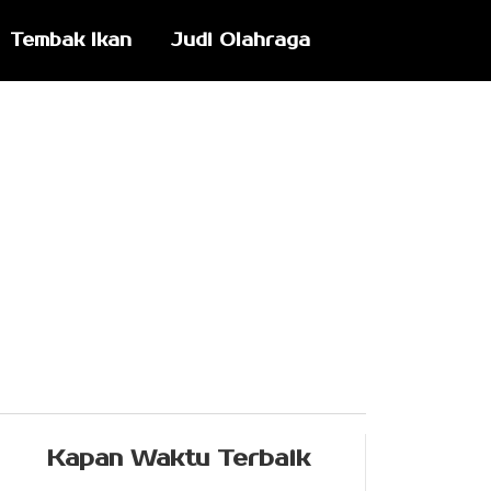
Tembak Ikan
Judi Olahraga
Kapan Waktu Terbaik