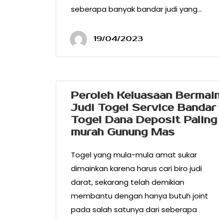
seberapa banyak bandar judi yang…
19/04/2023
Peroleh Keluasaan Bermai
Judi Togel Service Bandar
Togel Dana Deposit Paling
murah Gunung Mas
Togel yang mula-mula amat sukar
dimainkan karena harus cari biro judi
darat, sekarang telah demikian
membantu dengan hanya butuh joint
pada salah satunya dari seberapa