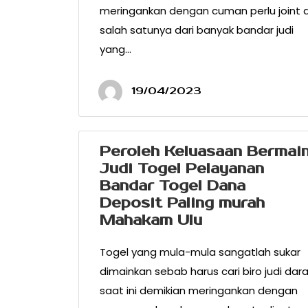
meringankan dengan cuman perlu joint d
salah satunya dari banyak bandar judi
yang…
19/04/2023
Peroleh Keluasaan Bermai
Judi Togel Pelayanan
Bandar Togel Dana
Deposit Paling murah
Mahakam Ulu
Togel yang mula-mula sangatlah sukar
dimainkan sebab harus cari biro judi dara
saat ini demikian meringankan dengan