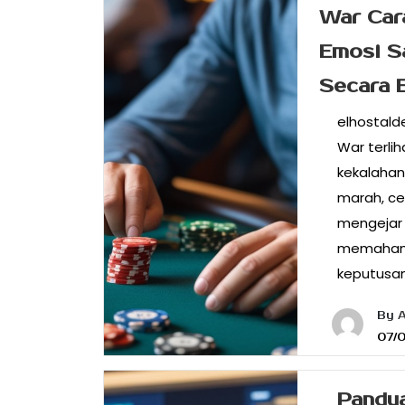
War Car
Emosi S
Secara E
elhostal
War terli
kekalaha
marah, ce
mengejar 
memahami
keputusan
By
07/
Pandu