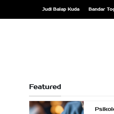
Skip
to
Judi Balap Kuda
Bandar To
content
Featured
Psikol