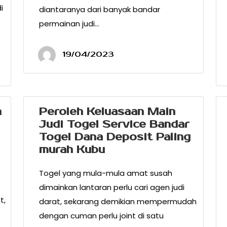
i
diantaranya dari banyak bandar
permainan judi…
19/04/2023
n
Peroleh Keluasaan Main
Judi Togel Service Bandar
Togel Dana Deposit Paling
murah Kubu
Togel yang mula-mula amat susah
dimainkan lantaran perlu cari agen judi
t,
darat, sekarang demikian mempermudah
dengan cuman perlu joint di satu