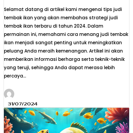
Selamat datang di artikel kami mengenai tips judi
tembak ikan yang akan membahas strategi judi
tembak ikan terbaru di tahun 2024. Dalam
permainan ini, memahami cara menang judi tembak
ikan menjadi sangat penting untuk meningkatkan
peluang Anda meraih kemenangan. Artikel ini akan
memberikan informasi berharga serta teknik-teknik
yang teruji, sehingga Anda dapat merasa lebih
percaya…
31/07/2024