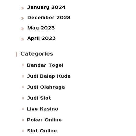
January 2024
December 2023
May 2023
April 2023
Categories
Bandar Togel
Judi Balap Kuda
Judi Olahraga
Judi Slot
Live Kasino
Poker Online
Slot Online