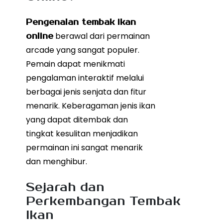
Pengenalan tembak ikan
berawal dari permainan
online
arcade yang sangat populer.
Pemain dapat menikmati
pengalaman interaktif melalui
berbagai jenis senjata dan fitur
menarik. Keberagaman jenis ikan
yang dapat ditembak dan
tingkat kesulitan menjadikan
permainan ini sangat menarik
dan menghibur.
Sejarah dan
Perkembangan Tembak
Ikan