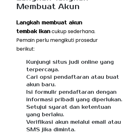
Membuat Akun
Langkah membuat akun
cukup sederhana.
tembak ikan
Pemain perlu mengikuti prosedur
berikut:
Kunjungi situs judi online yang
terpercaya.
Cari opsi pendaftaran atau buat
akun baru.
Isi formulir pendaftaran dengan
informasi pribadi yang diperlukan.
Setujui syarat dan ketentuan
yang berlaku.
Verifikasi akun melalui email atau
SMS jika diminta.