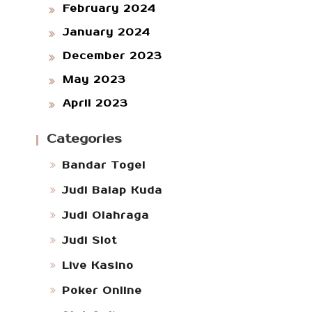
February 2024
January 2024
December 2023
May 2023
April 2023
Categories
Bandar Togel
Judi Balap Kuda
Judi Olahraga
Judi Slot
Live Kasino
Poker Online