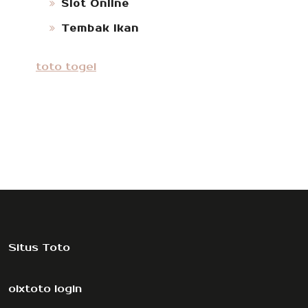
Slot Online
Tembak Ikan
toto togel
Situs Toto
olxtoto login