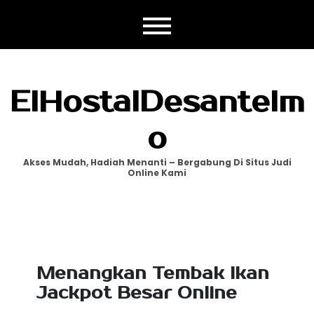
Skip
to
content
ElHostalDesantelm
O
Akses Mudah, Hadiah Menanti – Bergabung Di Situs Judi
Online Kami
Menangkan Tembak Ikan
Jackpot Besar Online