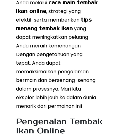
Anda melalui
cara main tembak
, strategi yang
ikan online
efektif, serta memberikan
tips
yang
menang tembak ikan
dapat meningkatkan peluang
Anda meraih kemenangan.
Dengan pengetahuan yang
tepat, Anda dapat
memaksimalkan pengalaman
bermain dan bersenang-senang
dalam prosesnya. Mari kita
eksplor lebih jauh ke dalam dunia
menarik dari permainan ini!
Pengenalan Tembak
Ikan Online