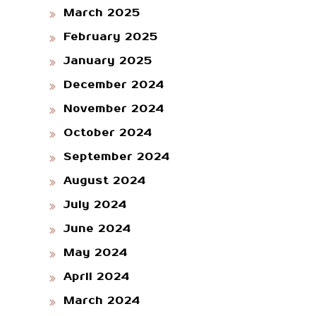
March 2025
February 2025
January 2025
December 2024
November 2024
October 2024
September 2024
August 2024
July 2024
June 2024
May 2024
April 2024
March 2024