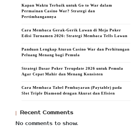
Kapan Waktu Terbaik untuk Go to War dalam
Permainan Casino War? Strategi dan
Pertimbangannya
Cara Membaca Gerak-Gerik Lawan di Meja Poker
Edisi Turnamen 2026: Strategi Membaca Tells Lawan
Panduan Lengkap Aturan Casino War dan Perhitungan
Peluang Menang bagi Pemula
Strategi Dasar Poker Terupdate 2026 untuk Pemula
Agar Cepat Mahir dan Menang Konsisten
Cara Membaca Tabel Pembayaran (Paytable) pada
Slot Triple Diamond dengan Akurat dan Efisien
Recent Comments
No comments to show.