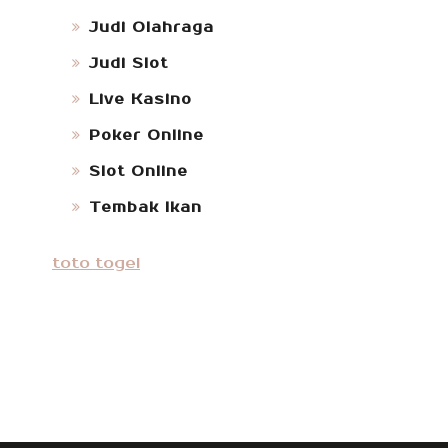
Judi Olahraga
Judi Slot
Live Kasino
Poker Online
Slot Online
Tembak Ikan
toto togel