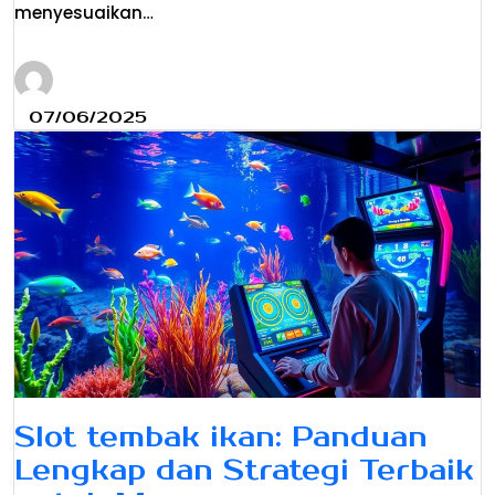
menyesuaikan…
07/06/2025
Slot tembak ikan: Panduan
Lengkap dan Strategi Terbaik