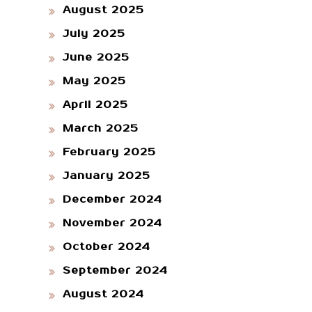
August 2025
July 2025
June 2025
May 2025
April 2025
March 2025
February 2025
January 2025
December 2024
November 2024
October 2024
September 2024
August 2024