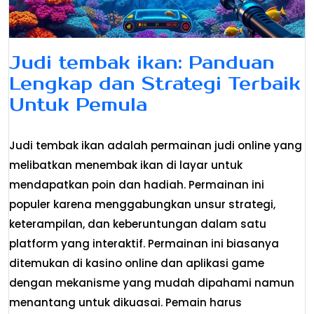
Judi tembak ikan: Panduan
Lengkap dan Strategi Terbaik
Untuk Pemula
Judi tembak ikan adalah permainan judi online yang
melibatkan menembak ikan di layar untuk
mendapatkan poin dan hadiah. Permainan ini
populer karena menggabungkan unsur strategi,
keterampilan, dan keberuntungan dalam satu
platform yang interaktif. Permainan ini biasanya
ditemukan di kasino online dan aplikasi game
dengan mekanisme yang mudah dipahami namun
menantang untuk dikuasai. Pemain harus