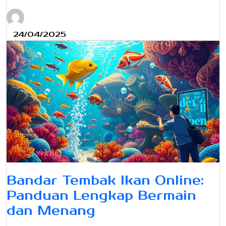
24/04/2025
Bandar Tembak Ikan Online:
Panduan Lengkap Bermain
dan Menang