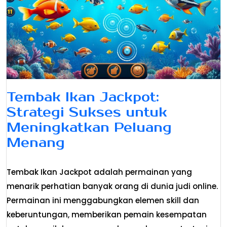
Tembak Ikan Jackpot:
Strategi Sukses untuk
Meningkatkan Peluang
Menang
Tembak Ikan Jackpot adalah permainan yang
menarik perhatian banyak orang di dunia judi online.
Permainan ini menggabungkan elemen skill dan
keberuntungan, memberikan pemain kesempatan