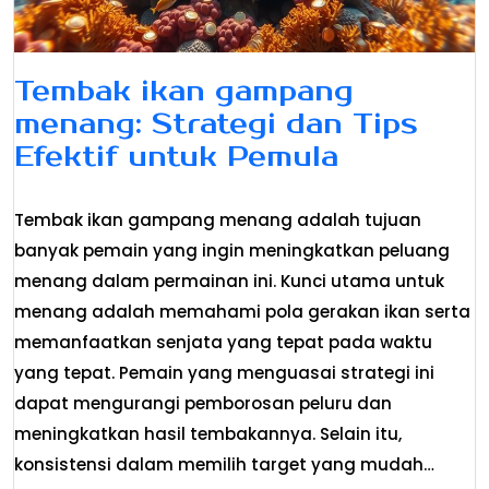
Tembak ikan gampang
menang: Strategi dan Tips
Efektif untuk Pemula
Tembak ikan gampang menang adalah tujuan
banyak pemain yang ingin meningkatkan peluang
menang dalam permainan ini. Kunci utama untuk
menang adalah memahami pola gerakan ikan serta
memanfaatkan senjata yang tepat pada waktu
yang tepat. Pemain yang menguasai strategi ini
dapat mengurangi pemborosan peluru dan
meningkatkan hasil tembakannya. Selain itu,
konsistensi dalam memilih target yang mudah…