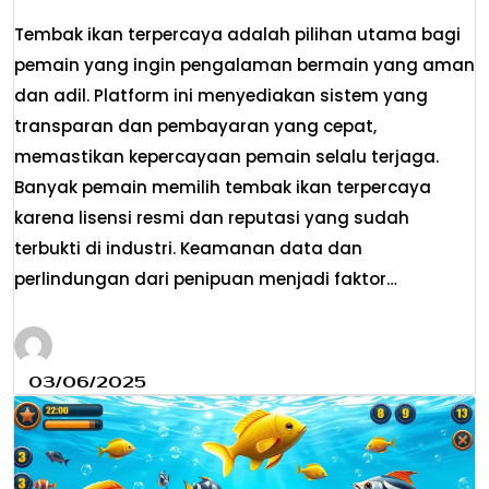
Tembak ikan terpercaya adalah pilihan utama bagi
pemain yang ingin pengalaman bermain yang aman
dan adil. Platform ini menyediakan sistem yang
transparan dan pembayaran yang cepat,
memastikan kepercayaan pemain selalu terjaga.
Banyak pemain memilih tembak ikan terpercaya
karena lisensi resmi dan reputasi yang sudah
terbukti di industri. Keamanan data dan
perlindungan dari penipuan menjadi faktor…
03/06/2025