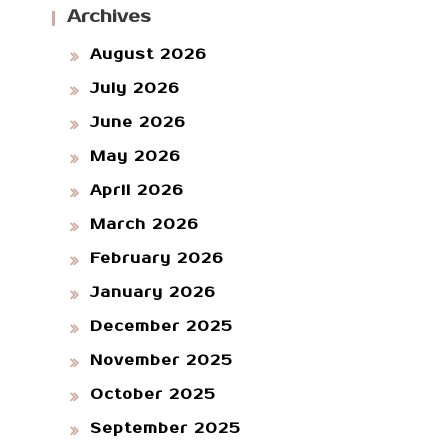
Archives
August 2026
July 2026
June 2026
May 2026
April 2026
March 2026
February 2026
January 2026
December 2025
November 2025
October 2025
September 2025