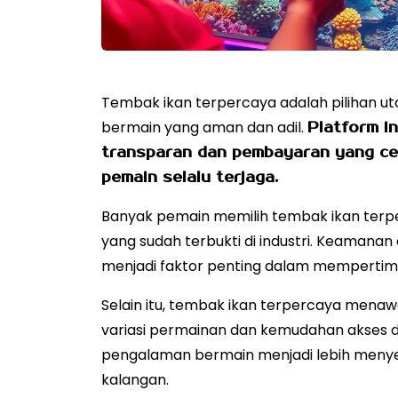
Tembak ikan terpercaya adalah pilihan u
bermain yang aman dan adil.
Platform i
transparan dan pembayaran yang ce
pemain selalu terjaga.
Banyak pemain memilih tembak ikan terper
yang sudah terbukti di industri. Keamanan
menjadi faktor penting dalam memperti
Selain itu, tembak ikan terpercaya menaw
variasi permainan dan kemudahan akses d
pengalaman bermain menjadi lebih men
kalangan.