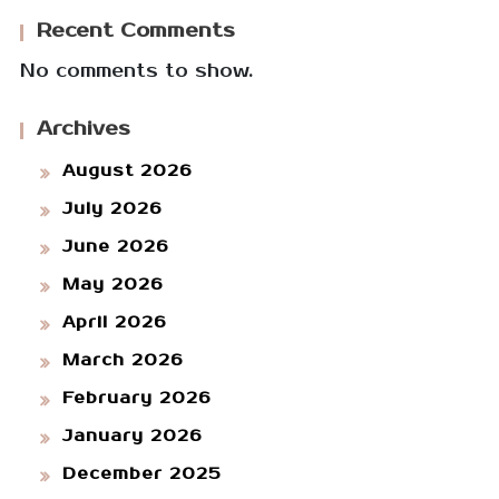
Recent Comments
No comments to show.
Archives
August 2026
July 2026
June 2026
May 2026
April 2026
March 2026
February 2026
January 2026
December 2025