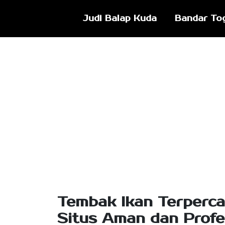
Skip
to
Judi Balap Kuda
Bandar To
content
Tembak Ikan Terperca
Situs Aman dan Profe