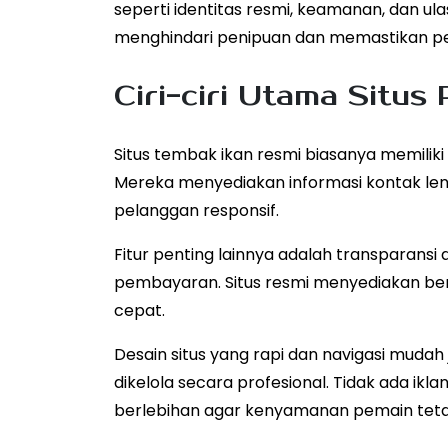
seperti identitas resmi, keamanan, dan u
menghindari penipuan dan memastikan p
Ciri-ciri Utama Situs
Situs tembak ikan resmi biasanya memiliki
Mereka menyediakan informasi kontak le
pelanggan responsif.
Fitur penting lainnya adalah transparans
pembayaran. Situs resmi menyediakan be
cepat.
Desain situs yang rapi dan navigasi muda
dikelola secara profesional. Tidak ada i
berlebihan agar kenyamanan pemain teta