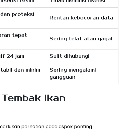
 lisensi resmi
Tidak memiliki lisensi
 dan proteksi
Rentan kebocoran data
ran tepat
Sering telat atau gagal
if 24 jam
Sulit dihubungi
tabil dan minim
Sering mengalami
gangguan
s Tembak Ikan
merlukan perhatian pada aspek penting