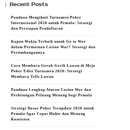
Recent Posts
Panduan Mengikuti Turnamen Poker
Internasional 2026 untuk Pemula: Strategi
dan Persiapan Pendaftaran
Kapan Waktu Terbaik untuk Go to War
dalam Permainan Casino War? Strategi dan
Pertimbangannya
Cara Membaca Gerak-Gerik Lawan di Meja
Poker Edisi Turnamen 2026: Strategi
Membaca Tells Lawan
Panduan Lengkap Aturan Casino War dan
Perhitungan Peluang Menang bagi Pemula
Strategi Dasar Poker Terupdate 2026 untuk
Pemula Agar Cepat Mahir dan Menang
Konsisten