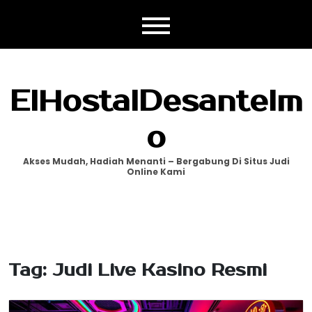
Skip
to
content
ElHostalDesantelm
O
Akses Mudah, Hadiah Menanti – Bergabung Di Situs Judi
Online Kami
Tag:
Judi Live Kasino Resmi