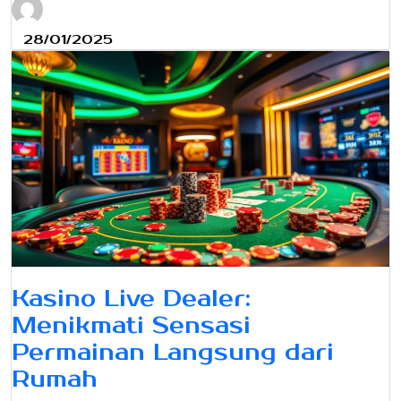
28/01/2025
Kasino Live Dealer:
Menikmati Sensasi
Permainan Langsung dari
Rumah