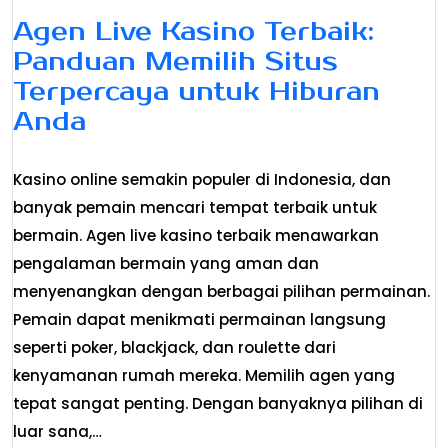
Agen Live Kasino Terbaik:
Panduan Memilih Situs
Terpercaya untuk Hiburan
Anda
Kasino online semakin populer di Indonesia, dan
banyak pemain mencari tempat terbaik untuk
bermain. Agen live kasino terbaik menawarkan
pengalaman bermain yang aman dan
menyenangkan dengan berbagai pilihan permainan.
Pemain dapat menikmati permainan langsung
seperti poker, blackjack, dan roulette dari
kenyamanan rumah mereka. Memilih agen yang
tepat sangat penting. Dengan banyaknya pilihan di
luar sana,…