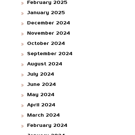
February 2025
January 2025
December 2024
November 2024
October 2024
September 2024
August 2024
July 2024
June 2024
May 2024
April 2024
March 2024
February 2024