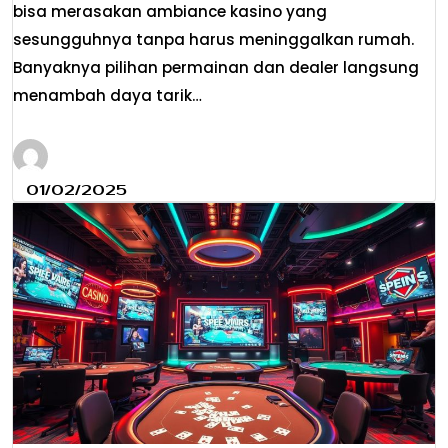
bisa merasakan ambiance kasino yang
sesungguhnya tanpa harus meninggalkan rumah.
Banyaknya pilihan permainan dan dealer langsung
menambah daya tarik…
01/02/2025