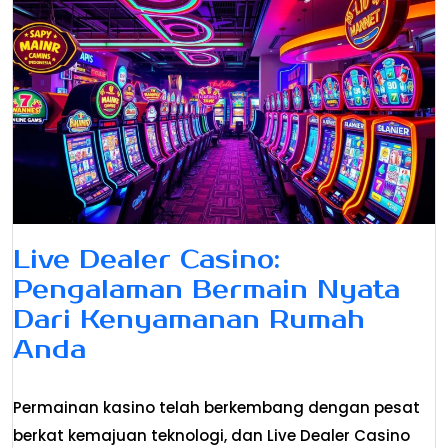
Live Dealer Casino:
Pengalaman Bermain Nyata
Dari Kenyamanan Rumah
Anda
Permainan kasino telah berkembang dengan pesat
berkat kemajuan teknologi, dan Live Dealer Casino