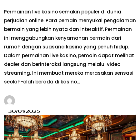
Permainan live kasino semakin populer di dunia
perjudian online. Para pemain menyukai pengalaman
bermain yang lebih nyata dan interaktif. Permainan
ini menggabungkan kenyamanan bermain dari
rumah dengan suasana kasino yang penuh hidup.
Dalam permainan live kasino, pemain dapat melihat
dealer dan berinteraksi langsung melalui video
streaming. Ini membuat mereka merasakan sensasi
seolah-olah berada di kasino…
30/01/2025