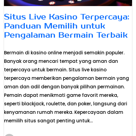
Situs Live Kasino Terpercaya:
Panduan Memilih untuk
Pengalaman Bermain Terbaik
Bermain di kasino online menjadi semakin populer.
Banyak orang mencari tempat yang aman dan
terpercaya untuk bermain. Situs live kasino
terpercaya memberikan pengalaman bermain yang
aman dan adil dengan banyak pilihan permainan.
Pemain dapat menikmati game favorit mereka,
seperti blackjack, roulette, dan poker, langsung dari
kenyamanan rumah mereka. Kepercayaan dalam
memilih situs sangat penting untuk…