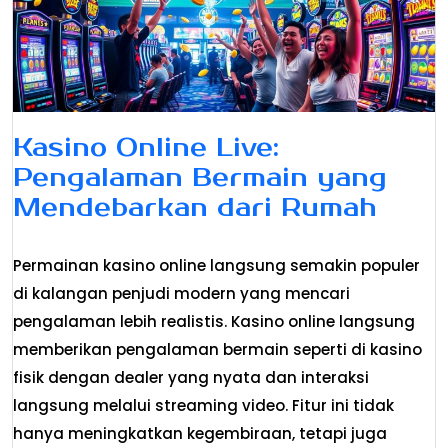
Kasino Online Live:
Pengalaman Bermain yang
Mendebarkan dari Rumah
Permainan kasino online langsung semakin populer
di kalangan penjudi modern yang mencari
pengalaman lebih realistis. Kasino online langsung
memberikan pengalaman bermain seperti di kasino
fisik dengan dealer yang nyata dan interaksi
langsung melalui streaming video. Fitur ini tidak
hanya meningkatkan kegembiraan, tetapi juga