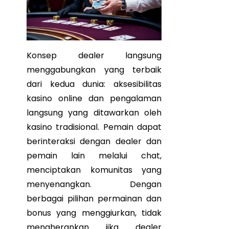
Konsep dealer langsung
menggabungkan yang terbaik
dari kedua dunia: aksesibilitas
kasino online dan pengalaman
langsung yang ditawarkan oleh
kasino tradisional. Pemain dapat
berinteraksi dengan dealer dan
pemain lain melalui chat,
menciptakan komunitas yang
menyenangkan. Dengan
berbagai pilihan permainan dan
bonus yang menggiurkan, tidak
mengherankan jika dealer