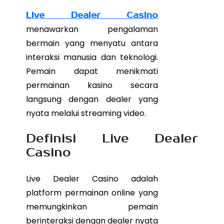
Live Dealer Casino
menawarkan pengalaman
bermain yang menyatu antara
interaksi manusia dan teknologi.
Pemain dapat menikmati
permainan kasino secara
langsung dengan dealer yang
nyata melalui streaming video.
Definisi Live Dealer
Casino
Live Dealer Casino adalah
platform permainan online yang
memungkinkan pemain
berinteraksi dengan dealer nyata