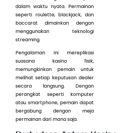
dalam waktu nyata. Permainan
seperti roulette, blackjack, dan
baccarat dimainkan dengan
menggunakan teknologi
streaming.
Pengalaman ini mereplikasi
suasana kasino fisik,
memungkinkan pemain untuk
melihat setiap keputusan dealer
secara langsung. Dengan
perangkat seperti komputer
atau smartphone, pemain dapat
bergabung dengan meja
permainan dari mana saja.