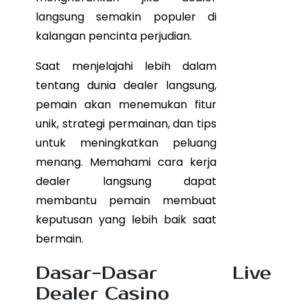
langsung semakin populer di
kalangan pencinta perjudian.
Saat menjelajahi lebih dalam
tentang dunia dealer langsung,
pemain akan menemukan fitur
unik, strategi permainan, dan tips
untuk meningkatkan peluang
menang. Memahami cara kerja
dealer langsung dapat
membantu pemain membuat
keputusan yang lebih baik saat
bermain.
Dasar-Dasar Live
Dealer Casino