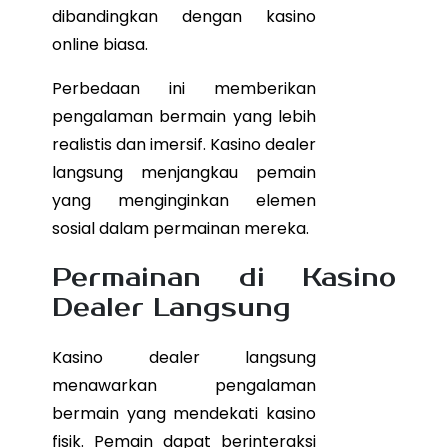
dibandingkan dengan kasino
online biasa.
Perbedaan ini memberikan
pengalaman bermain yang lebih
realistis dan imersif. Kasino dealer
langsung menjangkau pemain
yang menginginkan elemen
sosial dalam permainan mereka.
Permainan di Kasino
Dealer Langsung
Kasino dealer langsung
menawarkan pengalaman
bermain yang mendekati kasino
fisik. Pemain dapat berinteraksi