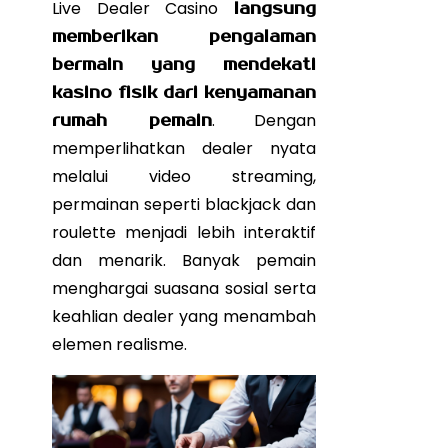
Live Dealer Casino
langsung
memberikan pengalaman
bermain yang mendekati
kasino fisik dari kenyamanan
. Dengan
rumah pemain
memperlihatkan dealer nyata
melalui video streaming,
permainan seperti blackjack dan
roulette menjadi lebih interaktif
dan menarik. Banyak pemain
menghargai suasana sosial serta
keahlian dealer yang menambah
elemen realisme.