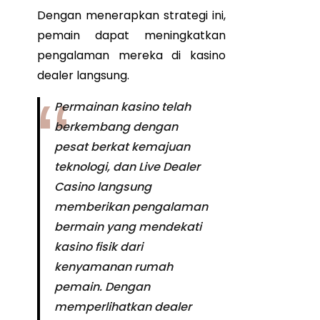
Dengan menerapkan strategi ini,
pemain dapat meningkatkan
pengalaman mereka di kasino
dealer langsung.
Permainan kasino telah
berkembang dengan
pesat berkat kemajuan
teknologi, dan Live Dealer
Casino langsung
memberikan pengalaman
bermain yang mendekati
kasino fisik dari
kenyamanan rumah
pemain. Dengan
memperlihatkan dealer