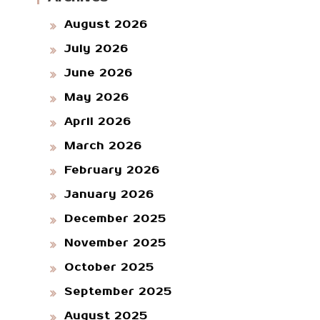
Onl
ma
August 2026
ine
h
July 2026
June 2026
May 2026
April 2026
March 2026
February 2026
January 2026
December 2025
November 2025
October 2025
September 2025
August 2025