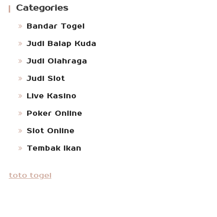
Categories
Bandar Togel
Judi Balap Kuda
Judi Olahraga
Judi Slot
Live Kasino
Poker Online
Slot Online
Tembak Ikan
toto togel