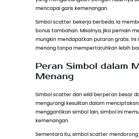
mencapai garis kemenangan.
Simbol scatter bekerja berbeda. Ia mem
bonus tambahan. Misalnya, jika pemain m
mungkin mendapatkan putaran gratis. In
menang tanpa mempertaruhkan lebih ban
Peran Simbol dalam 
Menang
Simbol scatter dan wild berperan besar da
mengurangi kesulitan dalam menciptaka
menggantikan simbol lain, simbol ini m
kemenangan.
Sementara itu, simbol scatter mendorong