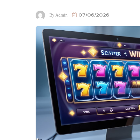
07/06/2026
By
Admin