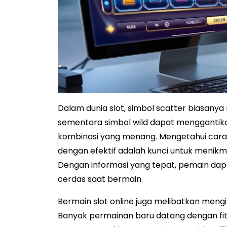
Dalam dunia slot, simbol scatter biasany
sementara simbol wild dapat menggantik
kombinasi yang menang. Mengetahui cara m
dengan efektif adalah kunci untuk menikm
Dengan informasi yang tepat, pemain da
cerdas saat bermain.
Bermain slot online juga melibatkan meng
Banyak permainan baru datang dengan fit