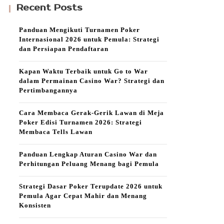
Recent Posts
Panduan Mengikuti Turnamen Poker
Internasional 2026 untuk Pemula: Strategi
dan Persiapan Pendaftaran
Kapan Waktu Terbaik untuk Go to War
dalam Permainan Casino War? Strategi dan
Pertimbangannya
Cara Membaca Gerak-Gerik Lawan di Meja
Poker Edisi Turnamen 2026: Strategi
Membaca Tells Lawan
Panduan Lengkap Aturan Casino War dan
Perhitungan Peluang Menang bagi Pemula
Strategi Dasar Poker Terupdate 2026 untuk
Pemula Agar Cepat Mahir dan Menang
Konsisten