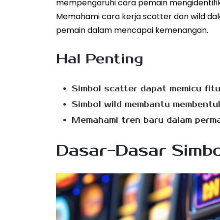
mempengaruhi cara pemain mengidentifik
Memahami cara kerja scatter dan wild d
pemain dalam mencapai kemenangan.
Hal Penting
Simbol scatter dapat memicu fitu
Simbol wild membantu membentu
Memahami tren baru dalam permai
Dasar-Dasar Simbo