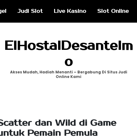
gel
Judi Slot
Live Kasino
Slot Online
ElHostalDesantelm
O
Akses Mudah, Hadiah Menanti – Bergabung Di Situs Judi
Online Kami
Scatter dan Wild di Game
 untuk Pemain Pemula