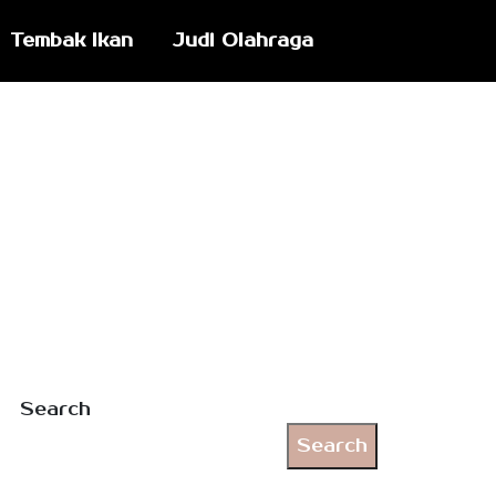
Tembak Ikan
Judi Olahraga
Search
Search