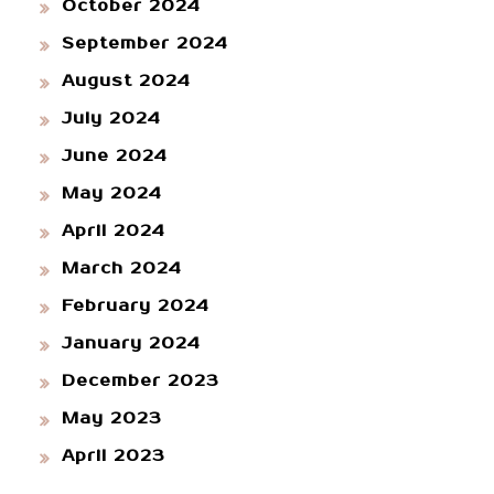
October 2024
September 2024
August 2024
July 2024
June 2024
May 2024
April 2024
March 2024
February 2024
January 2024
December 2023
May 2023
April 2023