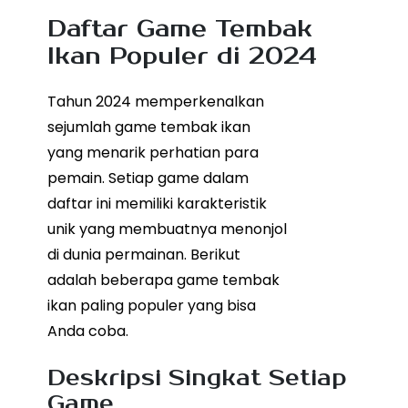
Daftar Game Tembak
Ikan Populer di 2024
Tahun 2024 memperkenalkan
sejumlah game tembak ikan
yang menarik perhatian para
pemain. Setiap game dalam
daftar ini memiliki karakteristik
unik yang membuatnya menonjol
di dunia permainan. Berikut
adalah beberapa game tembak
ikan paling populer yang bisa
Anda coba.
Deskripsi Singkat Setiap
Game