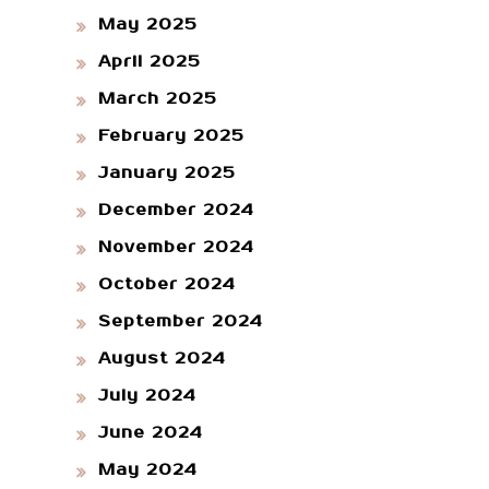
May 2025
April 2025
March 2025
February 2025
January 2025
December 2024
November 2024
October 2024
September 2024
August 2024
July 2024
June 2024
May 2024