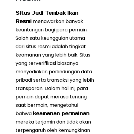
Situs Judi Tembak Ikan
menawarkan banyak
Resmi
keuntungan bagi para pemain.
Salah satu keunggulan utama
dari situs resmi adalah tingkat
keamanan yang lebih baik. Situs
yang terverifikasi biasanya
menyediakan perlindungan data
pribadi serta transaksi yang lebih
transparan. Dalam hal ini, para
pemain dapat merasa tenang
saat bermain, mengetahui
bahwa
keamanan permainan
mereka terjamin dan tidak akan
terpengaruh oleh kemungkinan