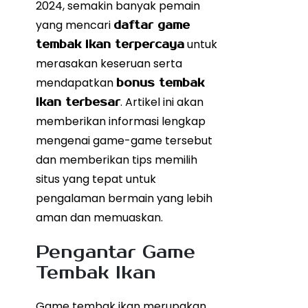
2024, semakin banyak pemain
yang mencari
daftar game
untuk
tembak ikan terpercaya
merasakan keseruan serta
mendapatkan
bonus tembak
. Artikel ini akan
ikan terbesar
memberikan informasi lengkap
mengenai game-game tersebut
dan memberikan tips memilih
situs yang tepat untuk
pengalaman bermain yang lebih
aman dan memuaskan.
Pengantar Game
Tembak Ikan
Game tembak ikan merupakan