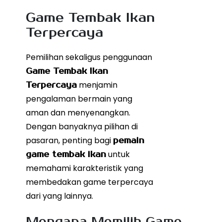
Game Tembak Ikan
Terpercaya
Pemilihan sekaligus penggunaan
Game Tembak Ikan
menjamin
Terpercaya
pengalaman bermain yang
aman dan menyenangkan.
Dengan banyaknya pilihan di
pasaran, penting bagi
pemain
untuk
game tembak ikan
memahami karakteristik yang
membedakan game terpercaya
dari yang lainnya.
Mengapa Memilih Game