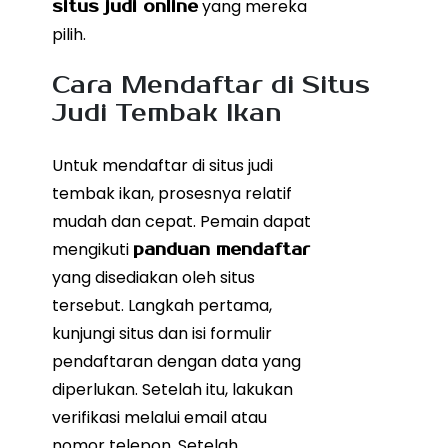
yang mereka
situs judi online
pilih.
Cara Mendaftar di Situs
Judi Tembak Ikan
Untuk mendaftar di situs judi
tembak ikan, prosesnya relatif
mudah dan cepat. Pemain dapat
mengikuti
panduan mendaftar
yang disediakan oleh situs
tersebut. Langkah pertama,
kunjungi situs dan isi formulir
pendaftaran dengan data yang
diperlukan. Setelah itu, lakukan
verifikasi melalui email atau
nomor telepon. Setelah