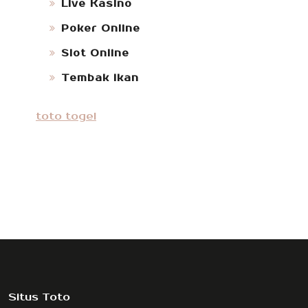
Live Kasino
Poker Online
Slot Online
Tembak Ikan
toto togel
Situs Toto