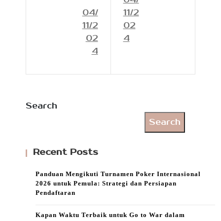
r
04/
11/2
Me
Te
11/2
02
na
mb
02
4
ng
4
ak
Ju
Ika
di
n
Te
Search
Onl
mb
Search
ine
ak
–
Recent Posts
Ika
Ma
n
Panduan Mengikuti Turnamen Poker Internasional
ink
2026 untuk Pemula: Strategi dan Persiapan
Onl
Pendaftaran
an
ine
&
Kapan Waktu Terbaik untuk Go to War dalam