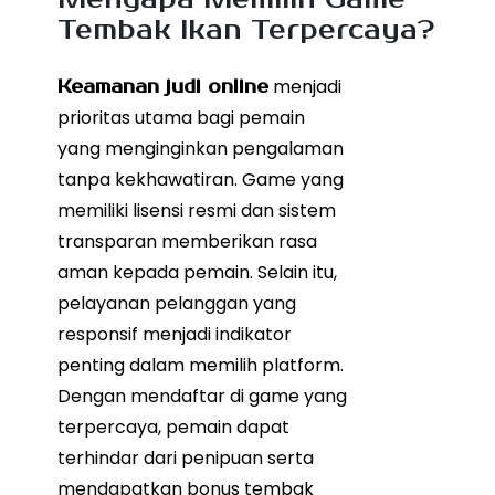
Tembak Ikan Terpercaya?
menjadi
Keamanan judi online
prioritas utama bagi pemain
yang menginginkan pengalaman
tanpa kekhawatiran. Game yang
memiliki lisensi resmi dan sistem
transparan memberikan rasa
aman kepada pemain. Selain itu,
pelayanan pelanggan yang
responsif menjadi indikator
penting dalam memilih platform.
Dengan mendaftar di game yang
terpercaya, pemain dapat
terhindar dari penipuan serta
mendapatkan bonus tembak