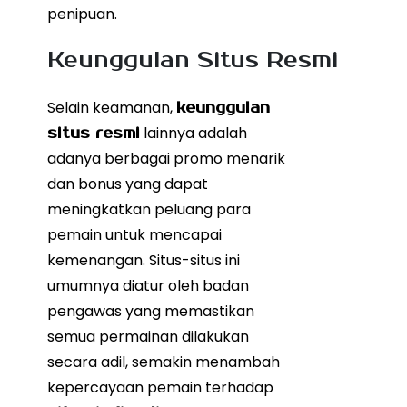
penipuan.
Keunggulan Situs Resmi
Selain keamanan,
keunggulan
lainnya adalah
situs resmi
adanya berbagai promo menarik
dan bonus yang dapat
meningkatkan peluang para
pemain untuk mencapai
kemenangan. Situs-situs ini
umumnya diatur oleh badan
pengawas yang memastikan
semua permainan dilakukan
secara adil, semakin menambah
kepercayaan pemain terhadap