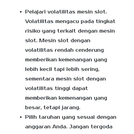
Pelajari volatilitas mesin slot.
Volatilitas mengacu pada tingkat
risiko yang terkait dengan mesin
slot. Mesin slot dengan
volatilitas rendah cenderung
memberikan kemenangan yang
lebih kecil tapi lebih sering,
sementara mesin slot dengan
volatilitas tinggi dapat
memberikan kemenangan yang
besar, tetapi jarang.
Pilih taruhan yang sesuai dengan
anggaran Anda. Jangan tergoda