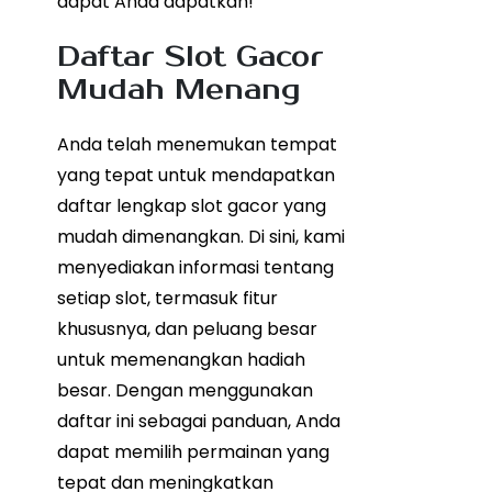
dapat Anda dapatkan!
Daftar Slot Gacor
Mudah Menang
Anda telah menemukan tempat
yang tepat untuk mendapatkan
daftar lengkap slot gacor yang
mudah dimenangkan. Di sini, kami
menyediakan informasi tentang
setiap slot, termasuk fitur
khususnya, dan peluang besar
untuk memenangkan hadiah
besar. Dengan menggunakan
daftar ini sebagai panduan, Anda
dapat memilih permainan yang
tepat dan meningkatkan