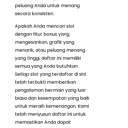
peluang Anda untuk menang
secara konsisten.
Apakah Anda mencari slot
dengan fitur bonus yang
mengesankan, grafik yang
menarik, atau peluang menang
yang tinggi, daftar ini memiliki
semua yang Anda butuhkan.
Setiap slot yang terdaftar di sini
telah terbukti memberikan
pengalaman bermain yang luar
biasa dan kesempatan yang baik
untuk meraih kemenangan. Kami
telah menyusun daftar ini untuk
memastikan Anda dapat