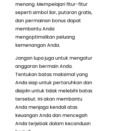
menang. Mempelajari fitur-fitur
seperti simbol liar, putaran gratis,
dan permainan bonus dapat
membantu Anda
mengoptimalkan peluang
kemenangan Anda.
Jangan lupa juga untuk mengatur
anggaran bermain Anda.
Tentukan batas maksimal yang
Anda siap untuk pertaruhkan dan
disiplin untuk tidak melebihi batas
tersebut. Ini akan membantu
Anda menjaga kendali atas
keuangan Anda dan mencegah
Anda terjebak dalam kecanduan