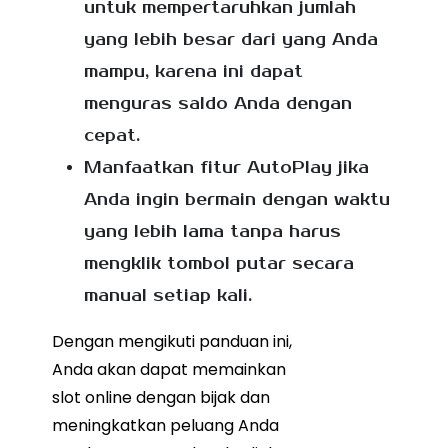
untuk mempertaruhkan jumlah
yang lebih besar dari yang Anda
mampu, karena ini dapat
menguras saldo Anda dengan
cepat.
Manfaatkan fitur AutoPlay jika
Anda ingin bermain dengan waktu
yang lebih lama tanpa harus
mengklik tombol putar secara
manual setiap kali.
Dengan mengikuti panduan ini,
Anda akan dapat memainkan
slot online dengan bijak dan
meningkatkan peluang Anda