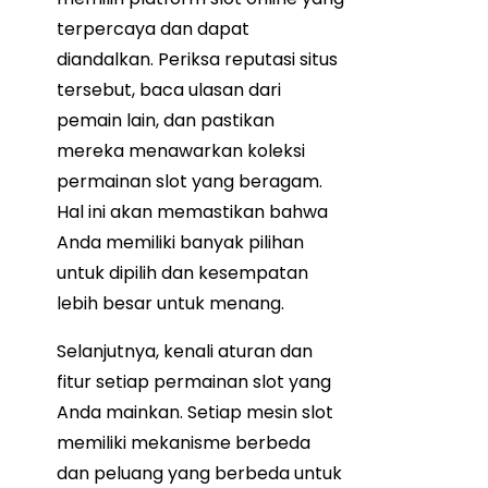
terpercaya dan dapat
diandalkan. Periksa reputasi situs
tersebut, baca ulasan dari
pemain lain, dan pastikan
mereka menawarkan koleksi
permainan slot yang beragam.
Hal ini akan memastikan bahwa
Anda memiliki banyak pilihan
untuk dipilih dan kesempatan
lebih besar untuk menang.
Selanjutnya, kenali aturan dan
fitur setiap permainan slot yang
Anda mainkan. Setiap mesin slot
memiliki mekanisme berbeda
dan peluang yang berbeda untuk