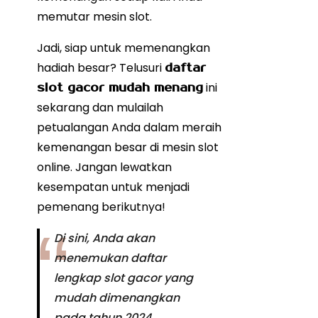
memutar mesin slot.
Jadi, siap untuk memenangkan
hadiah besar? Telusuri
daftar
ini
slot gacor mudah menang
sekarang dan mulailah
petualangan Anda dalam meraih
kemenangan besar di mesin slot
online. Jangan lewatkan
kesempatan untuk menjadi
pemenang berikutnya!
Di sini, Anda akan
menemukan daftar
lengkap slot gacor yang
mudah dimenangkan
pada tahun 2024.