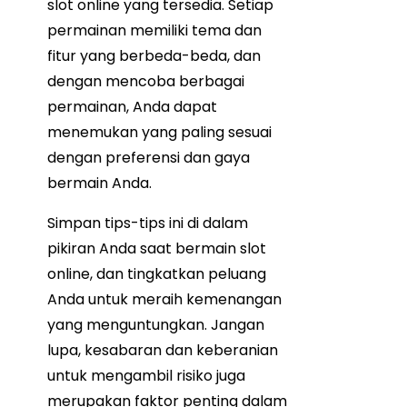
slot online yang tersedia. Setiap
permainan memiliki tema dan
fitur yang berbeda-beda, dan
dengan mencoba berbagai
permainan, Anda dapat
menemukan yang paling sesuai
dengan preferensi dan gaya
bermain Anda.
Simpan tips-tips ini di dalam
pikiran Anda saat bermain slot
online, dan tingkatkan peluang
Anda untuk meraih kemenangan
yang menguntungkan. Jangan
lupa, kesabaran dan keberanian
untuk mengambil risiko juga
merupakan faktor penting dalam