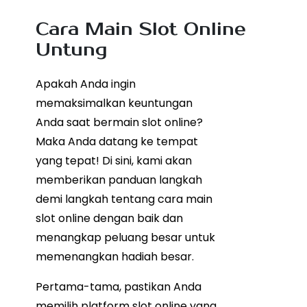
Cara Main Slot Online
Untung
Apakah Anda ingin
memaksimalkan keuntungan
Anda saat bermain slot online?
Maka Anda datang ke tempat
yang tepat! Di sini, kami akan
memberikan panduan langkah
demi langkah tentang cara main
slot online dengan baik dan
menangkap peluang besar untuk
memenangkan hadiah besar.
Pertama-tama, pastikan Anda
memilih platform slot online yang