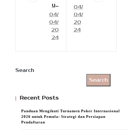
us
04/
ka
04/
04/
Slo
n
04/
20
t
Bo
20
24
Ga
24
nu
cor
s
Ja
Slo
ckp
Search
t
ot
Search
Ga
Ter
cor
Recent Posts
be
Ter
sar
Panduan Mengikuti Turnamen Poker Internasional
bar
2026 untuk Pemula: Strategi dan Persiapan
di
Pendaftaran
u