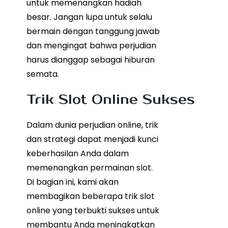
untuk memenangkan hadiah
besar. Jangan lupa untuk selalu
bermain dengan tanggung jawab
dan mengingat bahwa perjudian
harus dianggap sebagai hiburan
semata.
Trik Slot Online Sukses
Dalam dunia perjudian online, trik
dan strategi dapat menjadi kunci
keberhasilan Anda dalam
memenangkan permainan slot.
Di bagian ini, kami akan
membagikan beberapa trik slot
online yang terbukti sukses untuk
membantu Anda meningkatkan