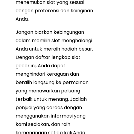
menemukan slot yang sesuai
dengan preferensi dan keinginan
Anda.
Jangan biarkan kebingungan
dalam memilih slot menghalangi
Anda untuk meraih hadiah besar.
Dengan daftar lengkap slot
gacor ini, Anda dapat
menghindari keraguan dan
beralih langsung ke permainan
yang menawarkan peluang
terbaik untuk menang. Jadilah
penjudi yang cerdas dengan
menggunakan informasi yang
kami sediakan, dan raih
kemenangan setiap kali Anda