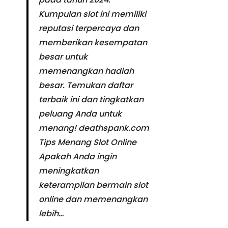
Kumpulan slot ini memiliki
reputasi terpercaya dan
memberikan kesempatan
besar untuk
memenangkan hadiah
besar. Temukan daftar
terbaik ini dan tingkatkan
peluang Anda untuk
menang! deathspank.com
Tips Menang Slot Online
Apakah Anda ingin
meningkatkan
keterampilan bermain slot
online dan memenangkan
lebih…