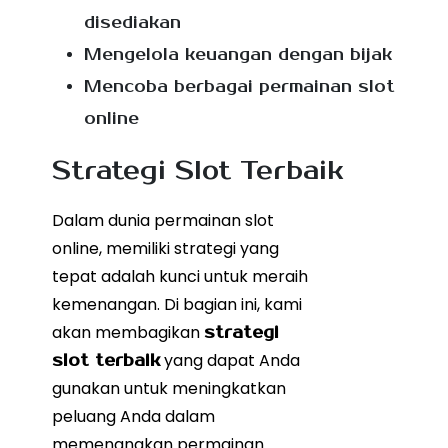
disediakan
Mengelola keuangan dengan bijak
Mencoba berbagai permainan slot
online
Strategi Slot Terbaik
Dalam dunia permainan slot
online, memiliki strategi yang
tepat adalah kunci untuk meraih
kemenangan. Di bagian ini, kami
akan membagikan
strategi
yang dapat Anda
slot terbaik
gunakan untuk meningkatkan
peluang Anda dalam
memenangkan permainan.