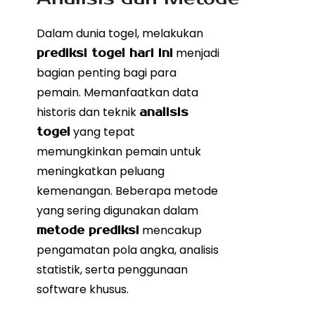
Dalam dunia togel, melakukan
menjadi
prediksi togel hari ini
bagian penting bagi para
pemain. Memanfaatkan data
historis dan teknik
analisis
yang tepat
togel
memungkinkan pemain untuk
meningkatkan peluang
kemenangan. Beberapa metode
yang sering digunakan dalam
mencakup
metode prediksi
pengamatan pola angka, analisis
statistik, serta penggunaan
software khusus.