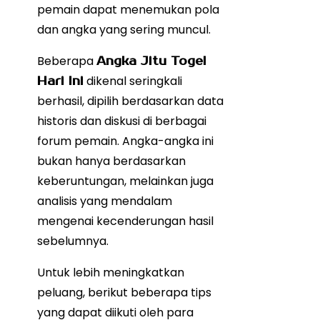
pemain dapat menemukan pola
dan angka yang sering muncul.
Beberapa
Angka Jitu Togel
dikenal seringkali
Hari Ini
berhasil, dipilih berdasarkan data
historis dan diskusi di berbagai
forum pemain. Angka-angka ini
bukan hanya berdasarkan
keberuntungan, melainkan juga
analisis yang mendalam
mengenai kecenderungan hasil
sebelumnya.
Untuk lebih meningkatkan
peluang, berikut beberapa tips
yang dapat diikuti oleh para