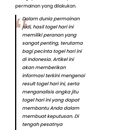
permainan yang dilakukan.
Dalam dunia permainan
judi, hasil togel hari ini
memiliki peranan yang
sangat penting, terutama
bagi pecinta togel hari ini
di Indonesia. Artikel ini
akan memberikan
informasi terkini mengenai
result togel hari ini, serta
menganalisis angka jitu
togel hari ini yang dapat
membantu Anda dalam
membuat keputusan. Di
tengah pesatnya