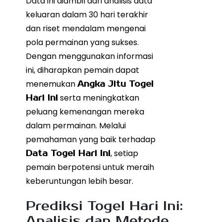
Data ini diambil dari analisis data
keluaran dalam 30 hari terakhir
dan riset mendalam mengenai
pola permainan yang sukses.
Dengan menggunakan informasi
ini, diharapkan pemain dapat
menemukan
Angka Jitu Togel
serta meningkatkan
Hari Ini
peluang kemenangan mereka
dalam permainan. Melalui
pemahaman yang baik terhadap
, setiap
Data Togel Hari Ini
pemain berpotensi untuk meraih
keberuntungan lebih besar.
Prediksi Togel Hari Ini:
Analisis dan Metode