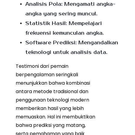
Analisis Pola: Mengamati angka-
angka yang sering muncul.
Statistik Hasil: Mempelajari
frekuensi kemunculan angka.
Software Prediksi: Mengandalkan
teknologi untuk analisis data.
Testimoni dari pemain
berpengalaman seringkali
menunjukkan bahwa kombinasi
antara metode tradisional dan
penggunaan teknologi modern
memberikan hasil yang lebih
memuaskan. Hal ini membuktikan
bahwa prediksi yang matang,
serta pemahaman yang baik