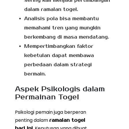
sering kali menjadi pertimbangan
dalam ramalan togel.
Analisis pola bisa membantu
memahami tren yang mungkin
berkembang di masa mendatang.
Mempertimbangkan faktor
kebetulan dapat membawa
perbedaan dalam strategi
bermain.
Aspek Psikologis dalam
Permainan Togel
Psikologi pemain juga berperan
penting dalam
ramalan togel
. Keputusan yang dibuat
hari ini