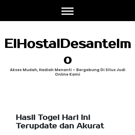
Skip
to
content
ElHostalDesantelm
O
Akses Mudah, Hadiah Menanti – Bergabung Di Situs Judi
Online Kami
Hasil Togel Hari Ini
Terupdate dan Akurat