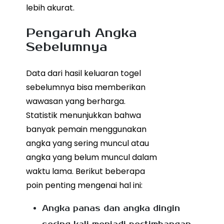
lebih akurat.
Pengaruh Angka
Sebelumnya
Data dari hasil keluaran togel
sebelumnya bisa memberikan
wawasan yang berharga.
Statistik menunjukkan bahwa
banyak pemain menggunakan
angka yang sering muncul atau
angka yang belum muncul dalam
waktu lama. Berikut beberapa
poin penting mengenai hal ini:
Angka panas dan angka dingin