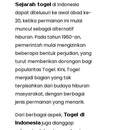
di Indonesia
Sejarah togel
dapat ditelusuri ke awal abad ke-
20, ketika permainan ini mulai
muncul sebagai alternatif
hiburan. Pada tahun 1960-an,
pemerintah mulai mengizinkan
beberapa bentuk perjudian, yang
turut memberikan dorongan bagi
popularitas Togel. Kini, Togel
menjadi bagian yang tak
terpisahkan dari budaya hiburan
masyarakat, dengan berbagai
jenis permainan yang menarik.
Dari berbagai aspek,
Togel di
juga dianggap
Indonesia