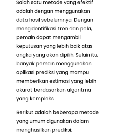
Salah satu metode yang efektif
adalah dengan menggunakan
data hasil sebelumnya. Dengan
mengidentifikasi tren dan pola,
pemain dapat mengambil
keputusan yang lebih baik atas
angka yang akan dipilih. Selain itu,
banyak pemain menggunakan
aplikasi prediksi yang mampu
memberikan estimasi yang lebih
akurat berdasarkan algoritma
yang kompleks.
Berikut adalah beberapa metode
yang umum digunakan dalam
menghasilkan prediksi: