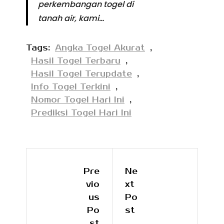
perkembangan togel di
tanah air, kami…
Tags:
Angka Togel Akurat
,
Hasil Togel Terbaru
,
Hasil Togel Terupdate
,
Info Togel Terkini
,
Nomor Togel Hari Ini
,
Prediksi Togel Hari Ini
Pre
Ne
Vio
Xt
Us
Po
Po
St
St