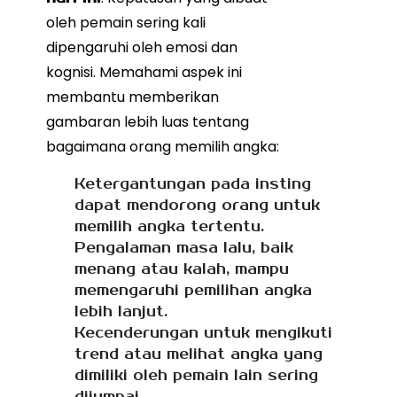
oleh pemain sering kali
dipengaruhi oleh emosi dan
kognisi. Memahami aspek ini
membantu memberikan
gambaran lebih luas tentang
bagaimana orang memilih angka:
Ketergantungan pada insting
dapat mendorong orang untuk
memilih angka tertentu.
Pengalaman masa lalu, baik
menang atau kalah, mampu
memengaruhi pemilihan angka
lebih lanjut.
Kecenderungan untuk mengikuti
trend atau melihat angka yang
dimiliki oleh pemain lain sering
dijumpai.