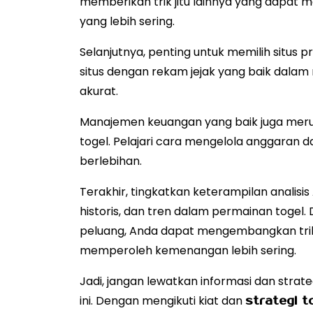
memberikan trik jitu lainnya yang dapa
yang lebih sering.
Selanjutnya, penting untuk memilih situs 
situs dengan rekam jejak yang baik dalam
akurat.
Manajemen keuangan yang baik juga meru
togel. Pelajari cara mengelola anggaran d
berlebihan.
Terakhir, tingkatkan keterampilan analisis
historis, dan tren dalam permainan toge
peluang, Anda dapat mengembangkan tr
memperoleh kemenangan lebih sering.
Jadi, jangan lewatkan informasi dan strat
ini. Dengan mengikuti kiat dan
strategi t