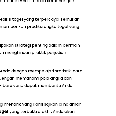
t membantu Anda meraih kemenangan
prediksi togel yang terpercaya. Temukan
 memberikan prediksi angka togel yang
pakan strategi penting dalam bermain
an menghindari praktik perjudian
 Anda dengan mempelajari statistik, data
l. Dengan memahami pola angka dan
ik baru yang dapat membantu Anda
egi menarik yang kami sajikan di halaman
yang terbukti efektif, Anda akan
ogel