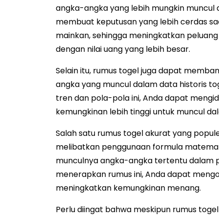
angka-angka yang lebih mungkin muncul 
membuat keputusan yang lebih cerdas sa
mainkan, sehingga meningkatkan peluan
dengan nilai uang yang lebih besar.
Selain itu, rumus togel juga dapat memba
angka yang muncul dalam data historis t
tren dan pola-pola ini, Anda dapat mengid
kemungkinan lebih tinggi untuk muncul da
Salah satu rumus togel akurat yang popul
melibatkan penggunaan formula matemat
munculnya angka-angka tertentu dalam
menerapkan rumus ini, Anda dapat mengo
meningkatkan kemungkinan menang.
Perlu diingat bahwa meskipun rumus tog