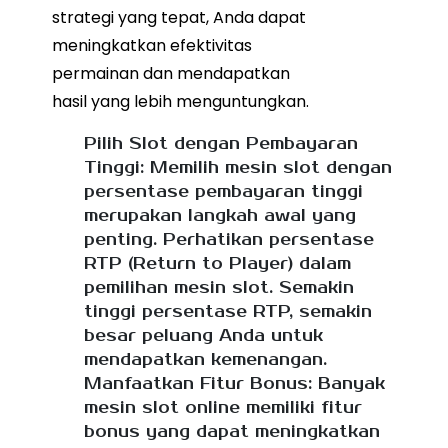
strategi yang tepat, Anda dapat
meningkatkan efektivitas
permainan dan mendapatkan
hasil yang lebih menguntungkan.
Pilih Slot dengan Pembayaran
Tinggi: Memilih mesin slot dengan
persentase pembayaran tinggi
merupakan langkah awal yang
penting. Perhatikan persentase
RTP (Return to Player) dalam
pemilihan mesin slot. Semakin
tinggi persentase RTP, semakin
besar peluang Anda untuk
mendapatkan kemenangan.
Manfaatkan Fitur Bonus: Banyak
mesin slot online memiliki fitur
bonus yang dapat meningkatkan