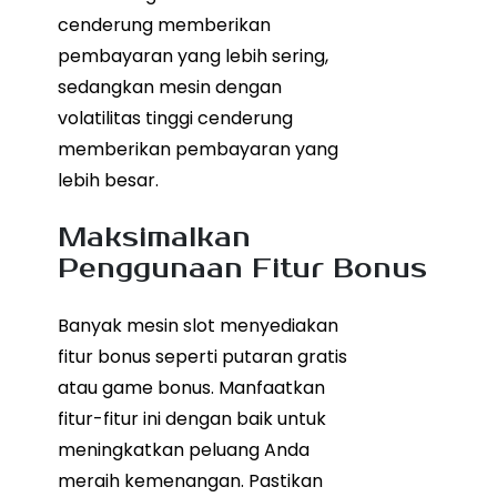
cenderung memberikan
pembayaran yang lebih sering,
sedangkan mesin dengan
volatilitas tinggi cenderung
memberikan pembayaran yang
lebih besar.
Maksimalkan
Penggunaan Fitur Bonus
Banyak mesin slot menyediakan
fitur bonus seperti putaran gratis
atau game bonus. Manfaatkan
fitur-fitur ini dengan baik untuk
meningkatkan peluang Anda
meraih kemenangan. Pastikan