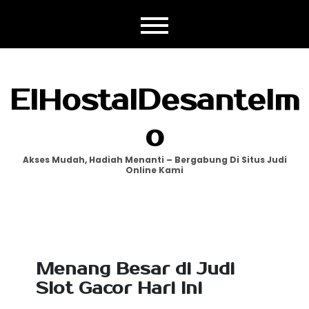
Skip
to
content
ElHostalDesantelm
O
Akses Mudah, Hadiah Menanti – Bergabung Di Situs Judi
Online Kami
Menang Besar di Judi
Slot Gacor Hari Ini