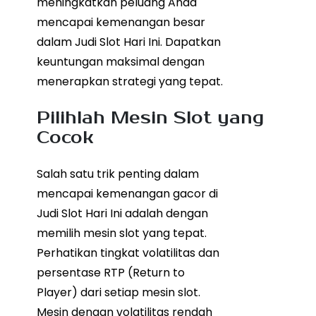
meningkatkan peluang Anda
mencapai kemenangan besar
dalam Judi Slot Hari Ini. Dapatkan
keuntungan maksimal dengan
menerapkan strategi yang tepat.
Pilihlah Mesin Slot yang
Cocok
Salah satu trik penting dalam
mencapai kemenangan gacor di
Judi Slot Hari Ini adalah dengan
memilih mesin slot yang tepat.
Perhatikan tingkat volatilitas dan
persentase RTP (Return to
Player) dari setiap mesin slot.
Mesin dengan volatilitas rendah