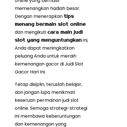
online yang berhasil
memenangkan hadiah besar.
Dengan menerapkan
tips
menang bermain slot online
dan mengikuti
cara main judi
ini,
slot yang menguntungkan
Anda dapat meningkatkan
peluang Anda untuk meraih
kemenangan gacor di Judi Slot
Gacor Hari Ini.
Tetap disiplin, teruslah belajar,
dan jangan lupa menikmati
keseruan permainan judi slot
online. Semoga strategi-strategi
ini membawa keberuntungan
dan kemenangan yang