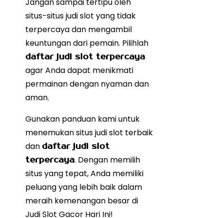
Jangan sampai tertipu oleh
situs-situs judi slot yang tidak
terpercaya dan mengambil
keuntungan dari pemain. Pilihlah
daftar judi slot terpercaya
agar Anda dapat menikmati
permainan dengan nyaman dan
aman.
Gunakan panduan kami untuk
menemukan situs judi slot terbaik
dan
daftar judi slot
. Dengan memilih
terpercaya
situs yang tepat, Anda memiliki
peluang yang lebih baik dalam
meraih kemenangan besar di
Judi Slot Gacor Hari Ini!