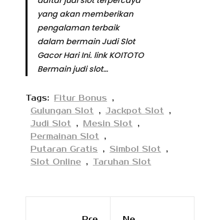
daftar judi slot terpercaya
yang akan memberikan
pengalaman terbaik
dalam bermain Judi Slot
Gacor Hari Ini. link KOITOTO
Bermain judi slot…
Tags:
Fitur Bonus
,
Gulungan Slot
,
Jackpot Slot
,
Judi Slot
,
Mesin Slot
,
Permainan Slot
,
Putaran Gratis
,
Simbol Slot
,
Slot Online
,
Taruhan Slot
Pre
Ne