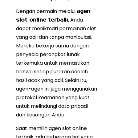
Dengan bermain melalui
agen
, Anda
slot online terbaik
dapat menikmati permainan slot
yang adil dan tanpa manipulasi.
Mereka bekerja sama dengan
penyedia perangkat lunak
terkemuka untuk memastikan
bahwa setiap putaran adalah
hasil acak yang adil. Selain itu,
agen-agen ini juga menggunakan
protokol keamanan yang kuat
untuk melindungi data pribadi
dan keuangan Anda.
Saat memilih agen slot online
terbaik, ada beberapa hal yang