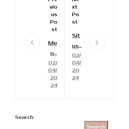
Vio
Xt
Us
Po
Po
St
St
Sit
Me
us
na
02/
Slo
02/
04/
ng
t
04/
20
Be
Ga
20
24
sar
24
cor
di
Ja
Slo
ckp
t
Search
ot
Ga
Search
Ter