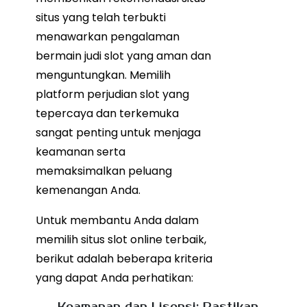
situs yang telah terbukti
menawarkan pengalaman
bermain judi slot yang aman dan
menguntungkan. Memilih
platform perjudian slot yang
tepercaya dan terkemuka
sangat penting untuk menjaga
keamanan serta
memaksimalkan peluang
kemenangan Anda.
Untuk membantu Anda dalam
memilih situs slot online terbaik,
berikut adalah beberapa kriteria
yang dapat Anda perhatikan: