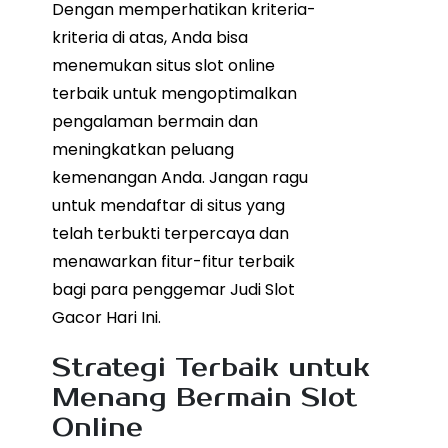
Dengan memperhatikan kriteria-
kriteria di atas, Anda bisa
menemukan situs slot online
terbaik untuk mengoptimalkan
pengalaman bermain dan
meningkatkan peluang
kemenangan Anda. Jangan ragu
untuk mendaftar di situs yang
telah terbukti terpercaya dan
menawarkan fitur-fitur terbaik
bagi para penggemar Judi Slot
Gacor Hari Ini.
Strategi Terbaik untuk
Menang Bermain Slot
Online