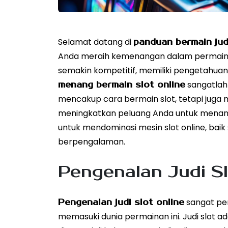
Selamat datang di
panduan bermain jud
Anda meraih kemenangan dalam permainan 
semakin kompetitif, memiliki pengetahua
sangatlah 
menang bermain slot online
mencakup cara bermain slot, tetapi juga
meningkatkan peluang Anda untuk menang.
untuk mendominasi mesin slot online, ba
berpengalaman.
Pengenalan Judi Sl
sangat pen
Pengenalan judi slot online
memasuki dunia permainan ini. Judi slot a