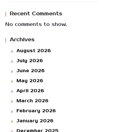
Recent Comments
No comments to show.
Archives
August 2026
July 2026
June 2026
May 2026
April 2026
March 2026
February 2026
January 2026
December 2025