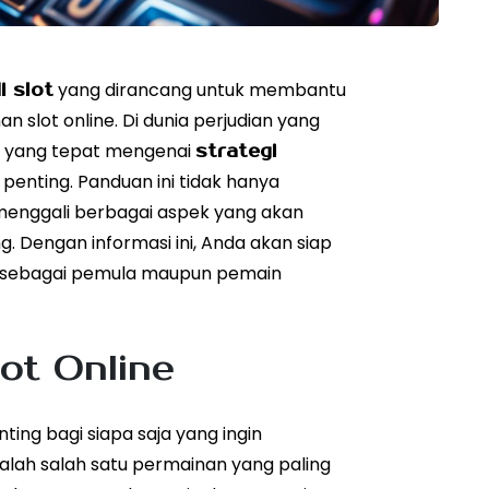
yang dirancang untuk membantu
i slot
slot online. Di dunia perjudian yang
n yang tepat mengenai
strategi
penting. Panduan ini tidak hanya
 menggali berbagai aspek yang akan
 Dengan informasi ini, Anda akan siap
ik sebagai pemula maupun pemain
ot Online
ting bagi siapa saja yang ingin
dalah salah satu permainan yang paling