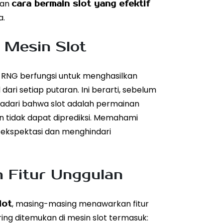
kan
cara bermain slot yang efektif
a.
 Mesin Slot
, RNG berfungsi untuk menghasilkan
ari setiap putaran. Ini berarti, sebelum
adari bahwa slot adalah permainan
 tidak dapat diprediksi. Memahami
ekspektasi dan menghindari
n Fitur Unggulan
, masing-masing menawarkan fitur
lot
ring ditemukan di mesin slot termasuk: