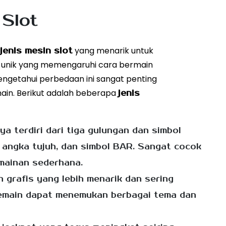
 Slot
yang menarik untuk
jenis mesin slot
istik unik yang memengaruhi cara bermain
ngetahui perbedaan ini sangat penting
in. Berikut adalah beberapa
jenis
nya terdiri dari tiga gulungan dan simbol
, angka tujuh, dan simbol BAR. Sangat cocok
mainan sederhana.
 grafis yang lebih menarik dan sering
Pemain dapat menemukan berbagai tema dan