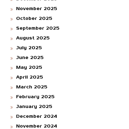
November 2025
October 2025
September 2025
August 2025
July 2025
June 2025
May 2025
April 2025
March 2025
February 2025
January 2025
December 2024
November 2024