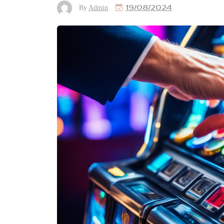
19/08/2024
By
Admin