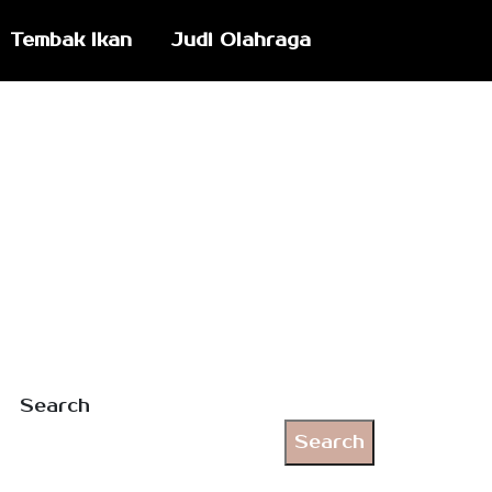
Tembak Ikan
Judi Olahraga
Search
Search