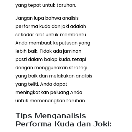
yang tepat untuk taruhan.
Jangan lupa bahwa analisis
performa kuda dan joki adalah
sekadar alat untuk membantu
Anda membuat keputusan yang
lebih baik. Tidak ada jaminan
pasti dalam balap kuda, tetapi
dengan menggunakan strategi
yang baik dan melakukan analisis
yang teliti, Anda dapat
meningkatkan peluang Anda
untuk memenangkan taruhan.
Tips Menganalisis
Performa Kuda dan Joki: