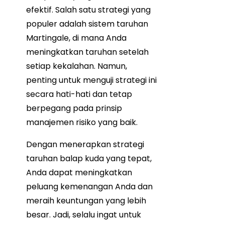
efektif. Salah satu strategi yang
populer adalah sistem taruhan
Martingale, di mana Anda
meningkatkan taruhan setelah
setiap kekalahan. Namun,
penting untuk menguji strategi ini
secara hati-hati dan tetap
berpegang pada prinsip
manajemen risiko yang baik.
Dengan menerapkan strategi
taruhan balap kuda yang tepat,
Anda dapat meningkatkan
peluang kemenangan Anda dan
meraih keuntungan yang lebih
besar. Jadi, selalu ingat untuk