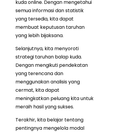
kuda online. Dengan mengetahui
semua informasi dan statistik
yang tersedia, kita dapat
membuat keputusan taruhan
yang lebih bijaksana.
Selanjutnya, kita menyoroti
strategi taruhan balap kuda.
Dengan mengikuti pendekatan
yang terencana dan
menggunakan analisis yang
cermat, kita dapat
meningkatkan peluang kita untuk
meraih hasil yang sukses.
Terakhir, kita belajar tentang
pentingnya mengelola modal