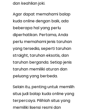
dan keahlian joki.
Agar dapat memahami balap
kuda online dengan baik, ada
beberapa hal yang perlu
diperhatikan. Pertama, Anda
perlu memahami jenis taruhan
yang tersedia, seperti taruhan
straight, taruhan eksotis, dan
taruhan berganda. Setiap jenis
taruhan memiliki aturan dan
peluang yang berbeda.
Selain itu, penting untuk memilih
situs judi balap kuda online yang
terpercaya. Pilihlah situs yang
memiliki lisensi resmi dan