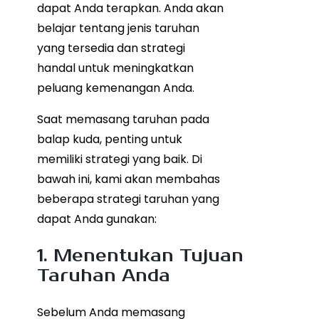
dapat Anda terapkan. Anda akan
belajar tentang jenis taruhan
yang tersedia dan strategi
handal untuk meningkatkan
peluang kemenangan Anda.
Saat memasang taruhan pada
balap kuda, penting untuk
memiliki strategi yang baik. Di
bawah ini, kami akan membahas
beberapa strategi taruhan yang
dapat Anda gunakan:
1. Menentukan Tujuan
Taruhan Anda
Sebelum Anda memasang