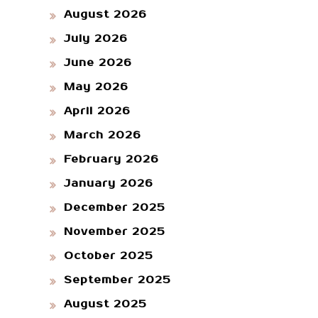
August 2026
July 2026
June 2026
May 2026
April 2026
March 2026
February 2026
January 2026
December 2025
November 2025
October 2025
September 2025
August 2025