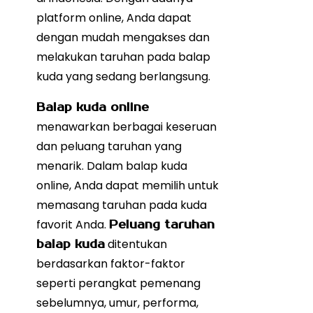
platform online, Anda dapat
dengan mudah mengakses dan
melakukan taruhan pada balap
kuda yang sedang berlangsung.
Balap kuda online
menawarkan berbagai keseruan
dan peluang taruhan yang
menarik. Dalam balap kuda
online, Anda dapat memilih untuk
memasang taruhan pada kuda
favorit Anda.
Peluang taruhan
ditentukan
balap kuda
berdasarkan faktor-faktor
seperti perangkat pemenang
sebelumnya, umur, performa,