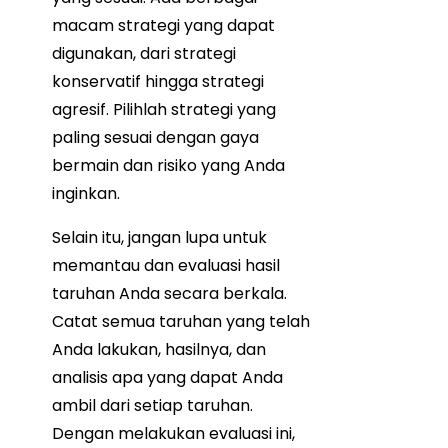
macam strategi yang dapat
digunakan, dari strategi
konservatif hingga strategi
agresif. Pilihlah strategi yang
paling sesuai dengan gaya
bermain dan risiko yang Anda
inginkan.
Selain itu, jangan lupa untuk
memantau dan evaluasi hasil
taruhan Anda secara berkala.
Catat semua taruhan yang telah
Anda lakukan, hasilnya, dan
analisis apa yang dapat Anda
ambil dari setiap taruhan.
Dengan melakukan evaluasi ini,