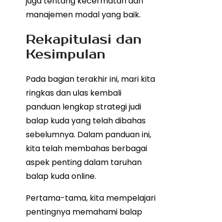
juga tentang kecermatan dan
manajemen modal yang baik.
Rekapitulasi dan
Kesimpulan
Pada bagian terakhir ini, mari kita
ringkas dan ulas kembali
panduan lengkap strategi judi
balap kuda yang telah dibahas
sebelumnya. Dalam panduan ini,
kita telah membahas berbagai
aspek penting dalam taruhan
balap kuda online.
Pertama-tama, kita mempelajari
pentingnya memahami balap