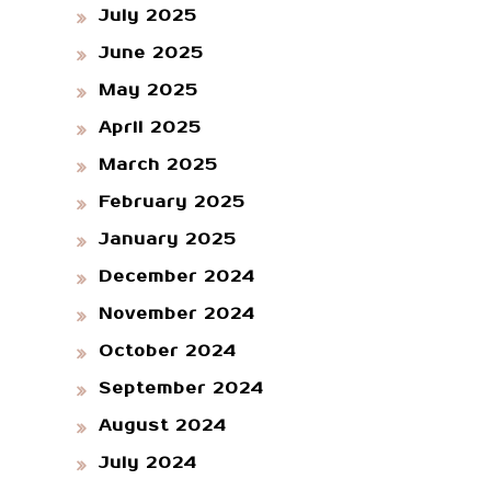
July 2025
June 2025
May 2025
April 2025
March 2025
February 2025
January 2025
December 2024
November 2024
October 2024
September 2024
August 2024
July 2024