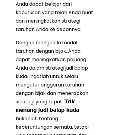
Anda dapat belajar dari
keputusan yang telah Anda buat
dan meningkatkan strategi
taruhan Anda ke depannya.
Dengan mengelola modal
taruhan dengan bijak, Anda
dapat meningkatkan peluang
Anda dalam strategi judi balap
kuda. Ingatlah untuk selalu
mengatur anggaran taruhan
dengan bijak dan menerapkan
strategi yang tepat.
Trik
menang judi balap kuda
bukanlah tentang
keberuntungan semata, tetapi