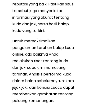
reputasi yang baik. Pastikan situs
tersebut juga menyediakan
informasi yang akurat tentang
kuda dan joki, serta hasil balap
kuda yang terkini.
Untuk memaksimalkan
pengalaman taruhan balap kuda
online, ada baiknya Anda
melakukan riset tentang kuda
dan joki sebelum memasang
taruhan. Analisis performa kuda
dalam balap sebelumnya, rekam
jejak joki, dan kondisi cuaca dapat
memberikan gambaran tentang
peluang kemenangan.