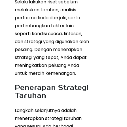
Selalu lakukan riset sebelum
melakukan taruhan, analisis
performa kuda dan joki, serta
pertimbangkan faktor lain
seperti kondisi cuaca, lintasan,
dan strategi yang digunakan oleh
pesaing. Dengan menerapkan
strategi yang tepat, Anda dapat
meningkatkan peluang Anda
untuk meraih kemenangan.
Penerapan Strategi
Taruhan
Langkah selanjutnya adalah
menerapkan strategi taruhan
yang sesuai. Ada berbagai