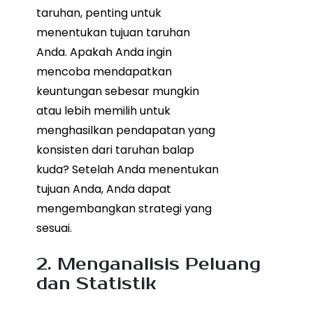
taruhan, penting untuk
menentukan tujuan taruhan
Anda. Apakah Anda ingin
mencoba mendapatkan
keuntungan sebesar mungkin
atau lebih memilih untuk
menghasilkan pendapatan yang
konsisten dari taruhan balap
kuda? Setelah Anda menentukan
tujuan Anda, Anda dapat
mengembangkan strategi yang
sesuai.
2. Menganalisis Peluang
dan Statistik