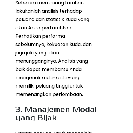
Sebelum memasang taruhan,
lakukanlah analisis terhadap
peluang dan statistik kuda yang
akan Anda pertaruhkan.
Perhatikan performa
sebelumnya, kekuatan kuda, dan
juga joki yang akan
menungganginya. Analisis yang
baik dapat membantu Anda
mengenali kuda-kuda yang
memiliki peluang tinggi untuk
memenangkan perlombaan.
3. Manajemen Modal
yang Bijak