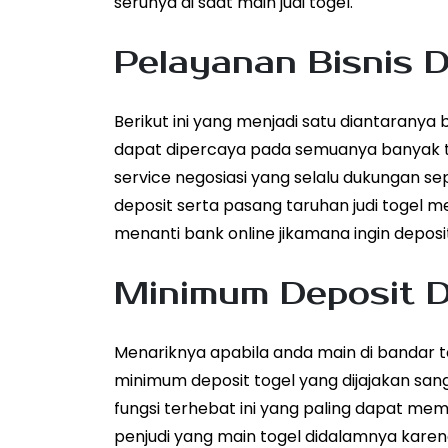
serunya di saat main judi togel.
Pelayanan Bisnis 
Berikut ini yang menjadi satu diantaranya 
dapat dipercaya pada semuanya banyak to
service negosiasi yang selalu dukungan se
deposit serta pasang taruhan judi togel 
menanti bank online jikamana ingin deposi
Minimum Deposit D
Menariknya apabila anda main di bandar 
minimum deposit togel yang dijajakan sang
fungsi terhebat ini yang paling dapat m
penjudi yang main togel didalamnya kare