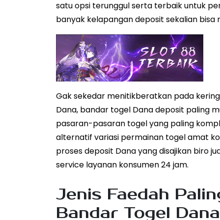
satu opsi terunggul serta terbaik untuk p
banyak kelapangan deposit sekalian bisa 
Gak sekedar menitikberatkan pada keri
Dana, bandar togel Dana deposit paling m
pasaran-pasaran togel yang paling komplet
alternatif variasi permainan togel amat ko
proses deposit Dana yang disajikan biro ju
service layanan konsumen 24 jam.
Jenis Faedah Palin
Bandar Togel Dana