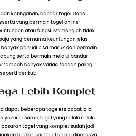
 dan keringanan, bandar togel Dana
eserta yang bermain togel online
untungan atau fungsi. Memanglah tidak
na saja yang bernama keuntungan jelas
p banyak penjudi bisa masuk dan bermain
gabung serta bermain melalui bandar
ertambah banyak variasi faedah paling
eperti berikut:
aga Lebih Komplet
a dapat beberapa togelers dapat bila
a yakni pasaran togel yang selalu selalu
n pasaran togel yang komplet sudah jadi
ngkan broker judi togel paling dipercaya