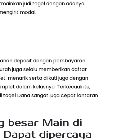
ermainkan judi togel dengan adanya
mengirit modal.
nganan deposit dengan pembayaran
urah juga selalu memberikan daftar
, menarik serta diikuti juga dengan
mplet dalam kelasnya. Terkecuali itu,
di togel Dana sangat juga cepat lantaran
g besar Main di
 Dapat dipercaya