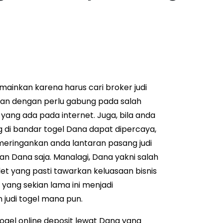
ainkan karena harus cari broker judi
kan dengan perlu gabung pada salah
yang ada pada internet. Juga, bila anda
g di bandar togel Dana dapat dipercaya,
meringankan anda lantaran pasang judi
n Dana saja. Manalagi, Dana yakni salah
et yang pasti tawarkan keluasaan bisnis
yang sekian lama ini menjadi
judi togel mana pun.
ogel online deposit lewat Dana yang