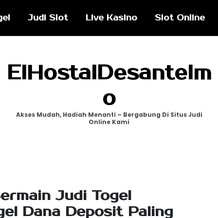
gel
Judi Slot
Live Kasino
Slot Online
ElHostalDesantelm
O
Akses Mudah, Hadiah Menanti – Bergabung Di Situs Judi
Online Kami
ermain Judi Togel
el Dana Deposit Paling