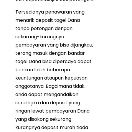
Tersedianya penawaran yang
menarik deposit togel Dana
tanpa potongan dengan
sekurang-kurangnya
pembayaran yang bisa dijangkau,
terang masuk dengan bandar
togel Dana bisa dipercaya dapat
berikan lebih beberapa
keuntungan ataupun kepuasan
anggotanya. Bagaimana tidak,
anda dapat mengandaikan
sendiri jika dari deposit yang
ringan lewat pembayaran Dana
yang disokong sekurang-
kurangnya deposit murah tiada