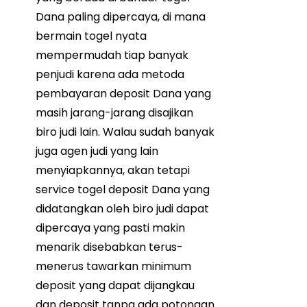
Dana paling dipercaya, di mana
bermain togel nyata
mempermudah tiap banyak
penjudi karena ada metoda
pembayaran deposit Dana yang
masih jarang-jarang disajikan
biro judi lain. Walau sudah banyak
juga agen judi yang lain
menyiapkannya, akan tetapi
service togel deposit Dana yang
didatangkan oleh biro judi dapat
dipercaya yang pasti makin
menarik disebabkan terus-
menerus tawarkan minimum
deposit yang dapat dijangkau
dan deposit tanpa ada potongan.