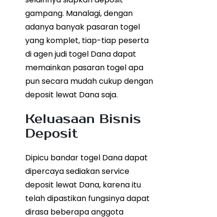
gampang. Manalagi, dengan
adanya banyak pasaran togel
yang komplet, tiap-tiap peserta
di agen judi togel Dana dapat
memainkan pasaran togel apa
pun secara mudah cukup dengan
deposit lewat Dana saja.
Keluasaan Bisnis
Deposit
Dipicu bandar togel Dana dapat
dipercaya sediakan service
deposit lewat Dana, karena itu
telah dipastikan fungsinya dapat
dirasa beberapa anggota