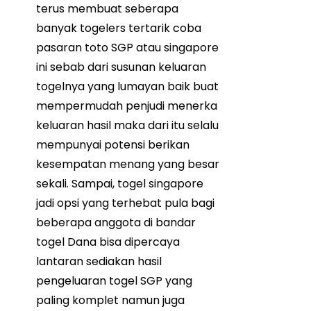
terus membuat seberapa
banyak togelers tertarik coba
pasaran toto SGP atau singapore
ini sebab dari susunan keluaran
togelnya yang lumayan baik buat
mempermudah penjudi menerka
keluaran hasil maka dari itu selalu
mempunyai potensi berikan
kesempatan menang yang besar
sekali. Sampai, togel singapore
jadi opsi yang terhebat pula bagi
beberapa anggota di bandar
togel Dana bisa dipercaya
lantaran sediakan hasil
pengeluaran togel SGP yang
paling komplet namun juga