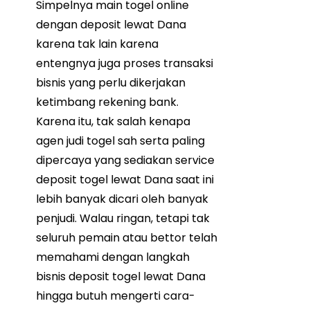
Simpelnya main togel online
dengan deposit lewat Dana
karena tak lain karena
entengnya juga proses transaksi
bisnis yang perlu dikerjakan
ketimbang rekening bank.
Karena itu, tak salah kenapa
agen judi togel sah serta paling
dipercaya yang sediakan service
deposit togel lewat Dana saat ini
lebih banyak dicari oleh banyak
penjudi. Walau ringan, tetapi tak
seluruh pemain atau bettor telah
memahami dengan langkah
bisnis deposit togel lewat Dana
hingga butuh mengerti cara-