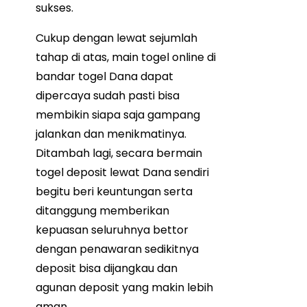
sukses.
Cukup dengan lewat sejumlah
tahap di atas, main togel online di
bandar togel Dana dapat
dipercaya sudah pasti bisa
membikin siapa saja gampang
jalankan dan menikmatinya.
Ditambah lagi, secara bermain
togel deposit lewat Dana sendiri
begitu beri keuntungan serta
ditanggung memberikan
kepuasan seluruhnya bettor
dengan penawaran sedikitnya
deposit bisa dijangkau dan
agunan deposit yang makin lebih
aman.