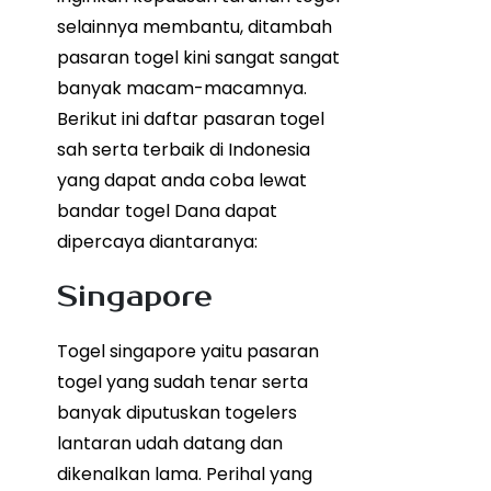
selainnya membantu, ditambah
pasaran togel kini sangat sangat
banyak macam-macamnya.
Berikut ini daftar pasaran togel
sah serta terbaik di Indonesia
yang dapat anda coba lewat
bandar togel Dana dapat
dipercaya diantaranya:
Singapore
Togel singapore yaitu pasaran
togel yang sudah tenar serta
banyak diputuskan togelers
lantaran udah datang dan
dikenalkan lama. Perihal yang