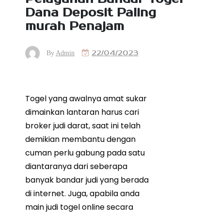
Dana Deposit Paling
murah Penajam
22/04/2023
By
Admin
Togel yang awalnya amat sukar
dimainkan lantaran harus cari
broker judi darat, saat ini telah
demikian membantu dengan
cuman perlu gabung pada satu
diantaranya dari seberapa
banyak bandar judi yang berada
di internet. Juga, apabila anda
main judi togel online secara