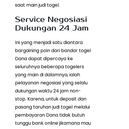
saat main judi togel.
Service Negosiasi
Dukungan 24 Jam
Ini yang menjadi satu diantara
bargaining poin dari bandar togel
Dana dapat dipercaya ke
seluruhnya beberapa togelers
yang main di dalamnya, ialah
pelayanan negosiasi yang selalu
dukungan waktu 24 jam non-
stop. Karena, untuk deposit dan
pasang taruhan judi togel melalui
pembayaran Dana tidak butuh
tunggu bank online jikamana mau