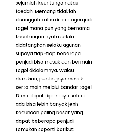
sejumlah keuntungan atau
faedah. Memang tidaklah
disanggah kalau di tiap agen judi
togel mana pun yang bernama
keuntungan nyata selalu
didatangkan selaku agunan
supaya tiap-tiap beberapa
penjudi bisa masuk dan bermain
togel didalamnya. Walau
demikian, pentingnya masuk
serta main melalui bandar togel
Dana dapat dipercaya sebab
ada bisa lebih banyak jenis
kegunaan paling besar yang
dapat beberapa penjudi
temukan seperti berikut: