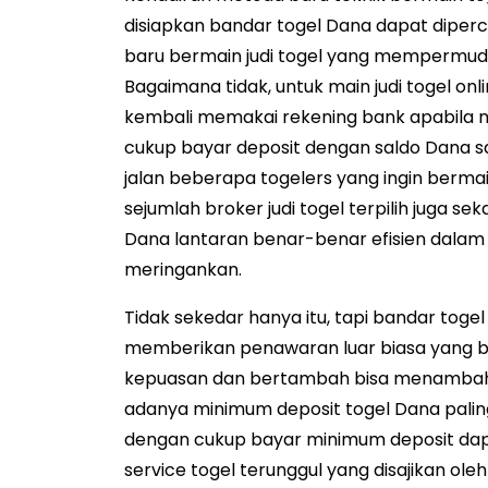
disiapkan bandar togel Dana dapat dipe
baru bermain judi togel yang mempermu
Bagaimana tidak, untuk main judi togel onl
kembali memakai rekening bank apabila m
cukup bayar deposit dengan saldo Dana s
jalan beberapa togelers yang ingin bermain
sejumlah broker judi togel terpilih juga 
Dana lantaran benar-benar efisien dalam b
meringankan.
Tidak sekedar hanya itu, tapi bandar tog
memberikan penawaran luar biasa yang ba
kepuasan dan bertambah bisa menambahk
adanya minimum deposit togel Dana paling m
dengan cukup bayar minimum deposit dapat
service togel terunggul yang disajikan oleh