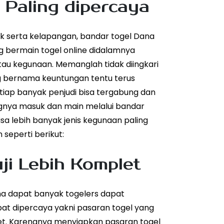
 Paling dipercaya
ik serta kelapangan, bandar togel Dana
ng bermain togel online didalamnya
au kegunaan. Memanglah tidak diingkari
ang bernama keuntungan tentu terus
tiap banyak penjudi bisa tergabung dan
gnya masuk dan main melalui bandar
sa lebih banyak jenis kegunaan paling
seperti berikut:
ji Lebih Komplet
na dapat banyak togelers dapat
at dipercaya yakni pasaran togel yang
let. Karenanya menyiapkan pasaran togel