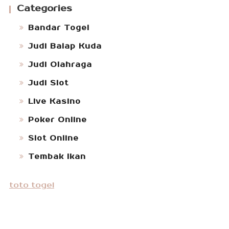
Categories
Bandar Togel
Judi Balap Kuda
Judi Olahraga
Judi Slot
Live Kasino
Poker Online
Slot Online
Tembak Ikan
toto togel