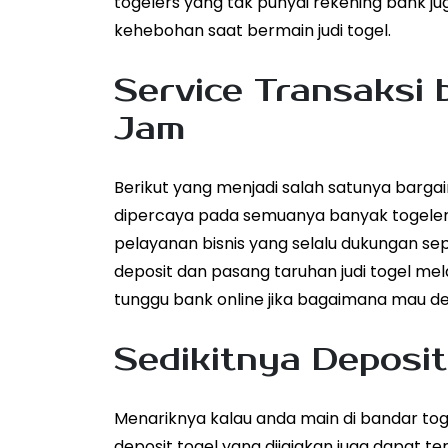
togelers yang tak punyai rekening bank jug
kehebohan saat bermain judi togel.
Service Transaksi 
Jam
Berikut yang menjadi salah satunya bargai
dipercaya pada semuanya banyak togelers
pelayanan bisnis yang selalu dukungan se
deposit dan pasang taruhan judi togel me
tunggu bank online jika bagaimana mau de
Sedikitnya Deposit
Menariknya kalau anda main di bandar to
deposit togel yang dijajakan juga dapat t