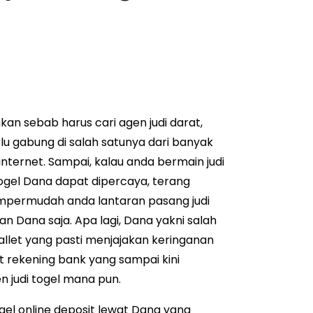
an sebab harus cari agen judi darat,
lu gabung di salah satunya dari banyak
nternet. Sampai, kalau anda bermain judi
togel Dana dapat dipercaya, terang
mpermudah anda lantaran pasang judi
n Dana saja. Apa lagi, Dana yakni salah
wallet yang pasti menjajakan keringanan
at rekening bank yang sampai kini
 judi togel mana pun.
el online deposit lewat Dana yang