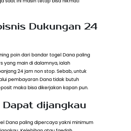
a saat ini masih tetap bisa nikmati
bisnis Dukungan 24
ning poin dari bandar togel Dana paling
 yang main di dalamnya, ialah
panjang 24 jam non stop. Sebab, untuk
lalui pembayaran Dana tidak butuh
posit maka bisa dikerjakan kapan pun.
 Dapat dijangkau
gel Dana paling dipercaya yakni minimum
erjangkau. Kelebihan atau faedah