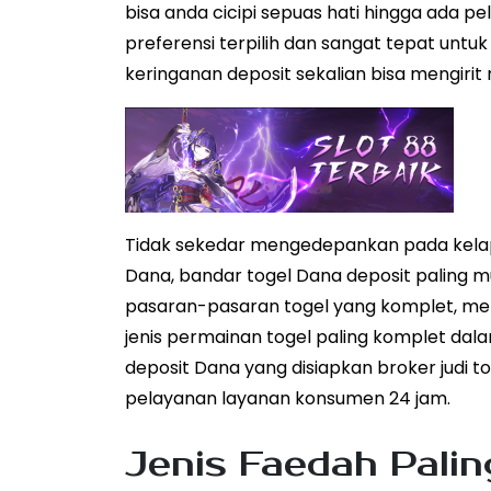
bisa anda cicipi sepuas hati hingga ada pel
preferensi terpilih dan sangat tepat untu
keringanan deposit sekalian bisa mengirit
Tidak sekedar mengedepankan pada kel
Dana, bandar togel Dana deposit paling m
pasaran-pasaran togel yang komplet, menar
jenis permainan togel paling komplet dala
deposit Dana yang disiapkan broker judi 
pelayanan layanan konsumen 24 jam.
Jenis Faedah Palin