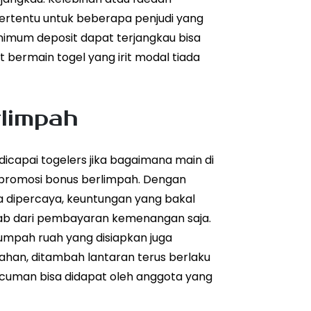
ertentu untuk beberapa penjudi yang
nimum deposit dapat terjangkau bisa
bermain togel yang irit modal tiada
limpah
dicapai togelers jika bagaimana main di
 promosi bonus berlimpah. Dengan
a dipercaya, keuntungan yang bakal
bab dari pembayaran kemenangan saja.
umpah ruah yang disiapkan juga
an, ditambah lantaran terus berlaku
a cuman bisa didapat oleh anggota yang