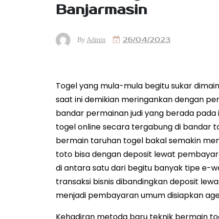
Banjarmasin
26/04/2023
By
Admin
Togel yang mula-mula begitu sukar dimaink
saat ini demikian meringankan dengan per
bandar permainan judi yang berada pada i
togel online secara tergabung di bandar 
bermain taruhan togel bakal semakin me
toto bisa dengan deposit lewat pembayara
di antara satu dari begitu banyak tipe e-
transaksi bisnis dibandingkan deposit lew
menjadi pembayaran umum disiapkan agen
Kehadiran metoda baru teknik bermain tog