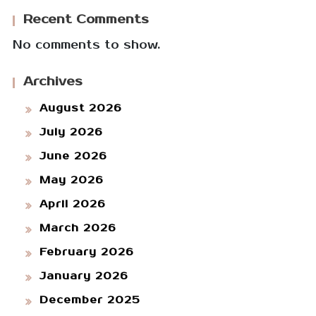
Recent Comments
No comments to show.
Archives
August 2026
July 2026
June 2026
May 2026
April 2026
March 2026
February 2026
January 2026
December 2025