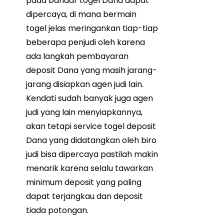
pada bandar togel Dana dapat
dipercaya, di mana bermain
togel jelas meringankan tiap-tiap
beberapa penjudi oleh karena
ada langkah pembayaran
deposit Dana yang masih jarang-
jarang disiapkan agen judi lain.
Kendati sudah banyak juga agen
judi yang lain menyiapkannya,
akan tetapi service togel deposit
Dana yang didatangkan oleh biro
judi bisa dipercaya pastilah makin
menarik karena selalu tawarkan
minimum deposit yang paling
dapat terjangkau dan deposit
tiada potongan.