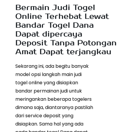
Bermain Judi Togel
Online Terhebat Lewat
Bandar Togel Dana
Dapat dipercaya
Deposit Tanpa Potongan
Amat Dapat terjangkau
Sekarang ini, ada begitu banyak
model opsi langkah main judi
togel online yang disiapkan
bandar permainan judi untuk
meringankan beberapa togelers
dimana saja, diantaranya pastilah
dari service deposit yang
disiapkan. Sama hal yang ada