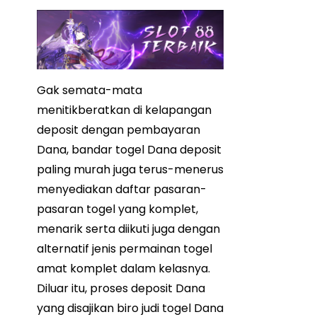
Gak semata-mata
menitikberatkan di kelapangan
deposit dengan pembayaran
Dana, bandar togel Dana deposit
paling murah juga terus-menerus
menyediakan daftar pasaran-
pasaran togel yang komplet,
menarik serta diikuti juga dengan
alternatif jenis permainan togel
amat komplet dalam kelasnya.
Diluar itu, proses deposit Dana
yang disajikan biro judi togel Dana