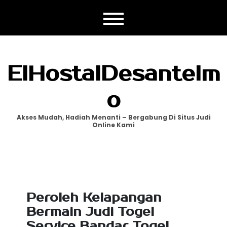
Skip
to
content
ElHostalDesantelm
O
Akses Mudah, Hadiah Menanti – Bergabung Di Situs Judi
Online Kami
Peroleh Kelapangan
Bermain Judi Togel
Service Bandar Togel