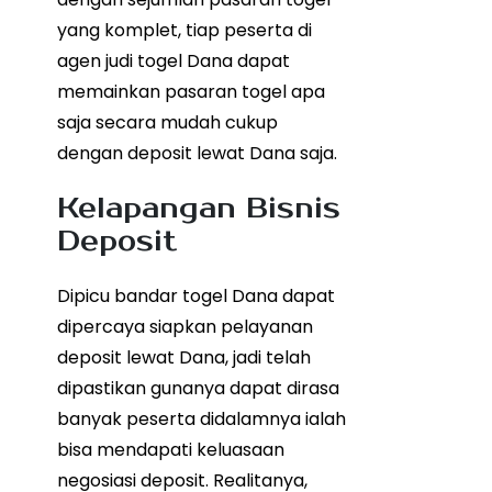
yang komplet, tiap peserta di
agen judi togel Dana dapat
memainkan pasaran togel apa
saja secara mudah cukup
dengan deposit lewat Dana saja.
Kelapangan Bisnis
Deposit
Dipicu bandar togel Dana dapat
dipercaya siapkan pelayanan
deposit lewat Dana, jadi telah
dipastikan gunanya dapat dirasa
banyak peserta didalamnya ialah
bisa mendapati keluasaan
negosiasi deposit. Realitanya,