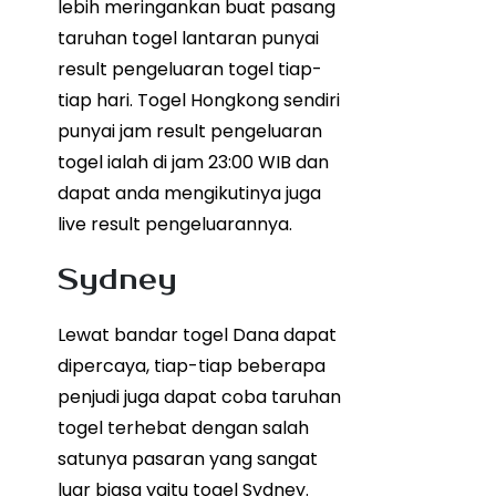
lebih meringankan buat pasang
taruhan togel lantaran punyai
result pengeluaran togel tiap-
tiap hari. Togel Hongkong sendiri
punyai jam result pengeluaran
togel ialah di jam 23:00 WIB dan
dapat anda mengikutinya juga
live result pengeluarannya.
Sydney
Lewat bandar togel Dana dapat
dipercaya, tiap-tiap beberapa
penjudi juga dapat coba taruhan
togel terhebat dengan salah
satunya pasaran yang sangat
luar biasa yaitu togel Sydney.