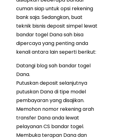
cuman siap untuk opsi rekening
bank saja. Sedangkan, buat
teknik bisnis deposit simpel lewat
bandar togel Dana sah bisa
dipercaya yang penting anda
kenali antara lain seperti berikut:
Datangi blog sah bandar togel
Dana.
Putuskan deposit selanjutnya
putuskan Dana di tipe model
pembayaran yang disajikan.
Memohon nomor rekening arah
transfer Dana anda lewat
pelayanan CS bandar togel.
Membuka terapan Dana dan