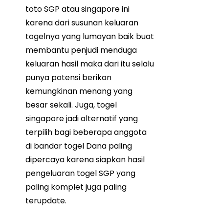
toto SGP atau singapore ini
karena dari susunan keluaran
togelnya yang lumayan baik buat
membantu penjudi menduga
keluaran hasil maka dari itu selalu
punya potensi berikan
kemungkinan menang yang
besar sekali. Juga, togel
singapore jadi alternatif yang
terpilih bagi beberapa anggota
di bandar togel Dana paling
dipercaya karena siapkan hasil
pengeluaran togel SGP yang
paling komplet juga paling
terupdate.