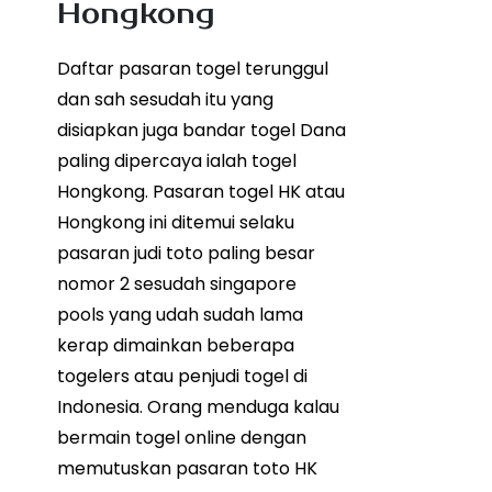
Hongkong
Daftar pasaran togel terunggul
dan sah sesudah itu yang
disiapkan juga bandar togel Dana
paling dipercaya ialah togel
Hongkong. Pasaran togel HK atau
Hongkong ini ditemui selaku
pasaran judi toto paling besar
nomor 2 sesudah singapore
pools yang udah sudah lama
kerap dimainkan beberapa
togelers atau penjudi togel di
Indonesia. Orang menduga kalau
bermain togel online dengan
memutuskan pasaran toto HK