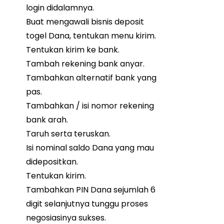
login didalamnya.
Buat mengawali bisnis deposit
togel Dana, tentukan menu kirim.
Tentukan kirim ke bank.
Tambah rekening bank anyar.
Tambahkan alternatif bank yang
pas.
Tambahkan / isi nomor rekening
bank arah.
Taruh serta teruskan.
Isi nominal saldo Dana yang mau
didepositkan.
Tentukan kirim.
Tambahkan PIN Dana sejumlah 6
digit selanjutnya tunggu proses
negosiasinya sukses.