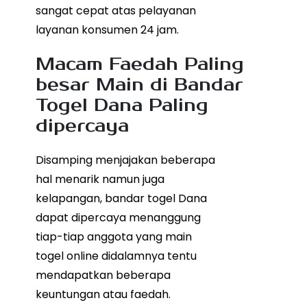
sangat cepat atas pelayanan
layanan konsumen 24 jam.
Macam Faedah Paling
besar Main di Bandar
Togel Dana Paling
dipercaya
Disamping menjajakan beberapa
hal menarik namun juga
kelapangan, bandar togel Dana
dapat dipercaya menanggung
tiap-tiap anggota yang main
togel online didalamnya tentu
mendapatkan beberapa
keuntungan atau faedah.