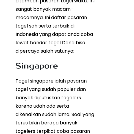
ditambah pasaran togel waktu ini
sangat banyak macam-
macamnya. Ini daftar pasaran
togel sah serta terbaik di
Indonesia yang dapat anda coba
lewat bandar togel Dana bisa
dipercaya salah satunya:
Singapore
Togel singapore ialah pasaran
togel yang sudah populer dan
banyak diputuskan togelers
karena udah ada serta
dikenalkan sudah lama. Soal yang
terus bikin berapa banyak
togelers terpikat coba pasaran