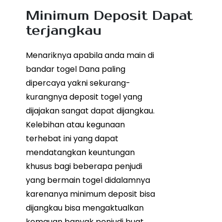
Minimum Deposit Dapat
terjangkau
Menariknya apabila anda main di
bandar togel Dana paling
dipercaya yakni sekurang-
kurangnya deposit togel yang
dijajakan sangat dapat dijangkau.
Kelebihan atau kegunaan
terhebat ini yang dapat
mendatangkan keuntungan
khusus bagi beberapa penjudi
yang bermain togel didalamnya
karenanya minimum deposit bisa
dijangkau bisa mengaktualkan
kemauan banyak penjudi buat