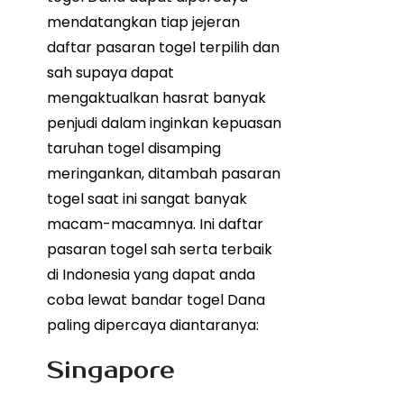
mendatangkan tiap jejeran
daftar pasaran togel terpilih dan
sah supaya dapat
mengaktualkan hasrat banyak
penjudi dalam inginkan kepuasan
taruhan togel disamping
meringankan, ditambah pasaran
togel saat ini sangat banyak
macam-macamnya. Ini daftar
pasaran togel sah serta terbaik
di Indonesia yang dapat anda
coba lewat bandar togel Dana
paling dipercaya diantaranya:
Singapore