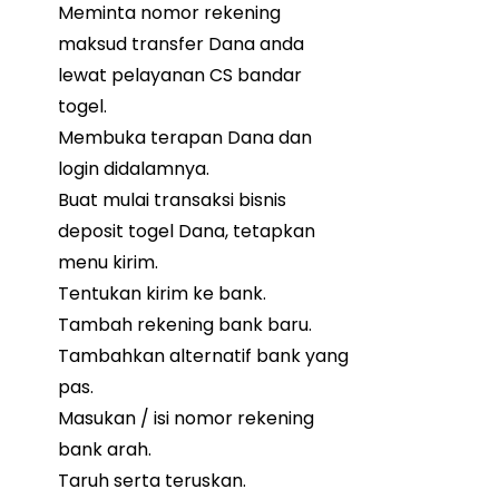
Meminta nomor rekening
maksud transfer Dana anda
lewat pelayanan CS bandar
togel.
Membuka terapan Dana dan
login didalamnya.
Buat mulai transaksi bisnis
deposit togel Dana, tetapkan
menu kirim.
Tentukan kirim ke bank.
Tambah rekening bank baru.
Tambahkan alternatif bank yang
pas.
Masukan / isi nomor rekening
bank arah.
Taruh serta teruskan.