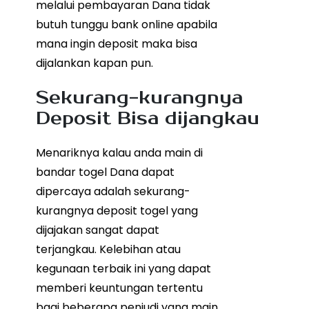
melalui pembayaran Dana tidak
butuh tunggu bank online apabila
mana ingin deposit maka bisa
dijalankan kapan pun.
Sekurang-kurangnya
Deposit Bisa dijangkau
Menariknya kalau anda main di
bandar togel Dana dapat
dipercaya adalah sekurang-
kurangnya deposit togel yang
dijajakan sangat dapat
terjangkau. Kelebihan atau
kegunaan terbaik ini yang dapat
memberi keuntungan tertentu
bagi beberapa penjudi yang main