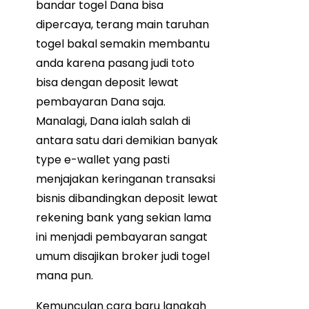
bandar togel Dana bisa
dipercaya, terang main taruhan
togel bakal semakin membantu
anda karena pasang judi toto
bisa dengan deposit lewat
pembayaran Dana saja.
Manalagi, Dana ialah salah di
antara satu dari demikian banyak
type e-wallet yang pasti
menjajakan keringanan transaksi
bisnis dibandingkan deposit lewat
rekening bank yang sekian lama
ini menjadi pembayaran sangat
umum disajikan broker judi togel
mana pun.
Kemunculan cara baru langkah