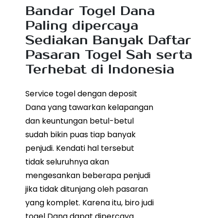
Bandar Togel Dana
Paling dipercaya
Sediakan Banyak Daftar
Pasaran Togel Sah serta
Terhebat di Indonesia
Service togel dengan deposit
Dana yang tawarkan kelapangan
dan keuntungan betul-betul
sudah bikin puas tiap banyak
penjudi. Kendati hal tersebut
tidak seluruhnya akan
mengesankan beberapa penjudi
jika tidak ditunjang oleh pasaran
yang komplet. Karena itu, biro judi
togel Dana dapat dipercaya