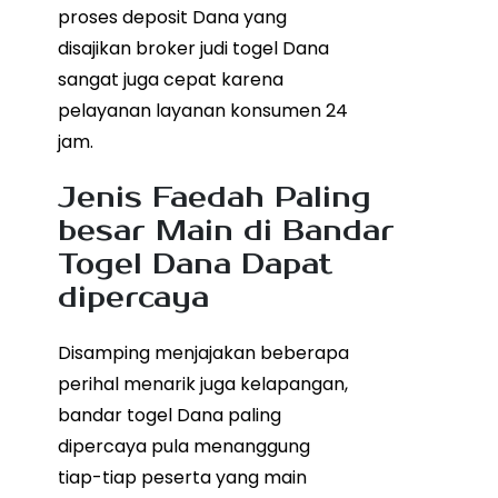
proses deposit Dana yang
disajikan broker judi togel Dana
sangat juga cepat karena
pelayanan layanan konsumen 24
jam.
Jenis Faedah Paling
besar Main di Bandar
Togel Dana Dapat
dipercaya
Disamping menjajakan beberapa
perihal menarik juga kelapangan,
bandar togel Dana paling
dipercaya pula menanggung
tiap-tiap peserta yang main