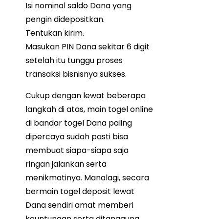
Isi nominal saldo Dana yang
pengin didepositkan.
Tentukan kirim.
Masukan PIN Dana sekitar 6 digit
setelah itu tunggu proses
transaksi bisnisnya sukses.
Cukup dengan lewat beberapa
langkah di atas, main togel online
di bandar togel Dana paling
dipercaya sudah pasti bisa
membuat siapa-siapa saja
ringan jalankan serta
menikmatinya. Manalagi, secara
bermain togel deposit lewat
Dana sendiri amat memberi
keuntungan serta ditanggung