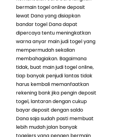
bermain togel online deposit
lewat Dana yang disiapkan
bandar togel Dana dapat
dipercaya tentu meningkatkan
warna anyar main judi togel yang
mempermudah sekalian
membahagiakan. Bagaimana
tidak, buat main judi togel online,
tiap banyak penjudi lantas tidak
harus kembali memanfaatkan
rekening bank jika pengin deposit
togel, lantaran dengan cukup
bayar deposit dengan saldo
Dana saja sudah pasti membuat
lebih mudah jalan banyak
togelers yang pengen bermain