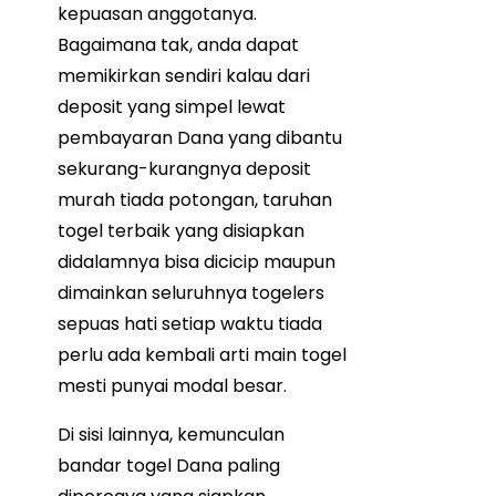
kepuasan anggotanya.
Bagaimana tak, anda dapat
memikirkan sendiri kalau dari
deposit yang simpel lewat
pembayaran Dana yang dibantu
sekurang-kurangnya deposit
murah tiada potongan, taruhan
togel terbaik yang disiapkan
didalamnya bisa dicicip maupun
dimainkan seluruhnya togelers
sepuas hati setiap waktu tiada
perlu ada kembali arti main togel
mesti punyai modal besar.
Di sisi lainnya, kemunculan
bandar togel Dana paling