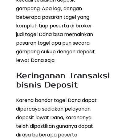
gampang. Apa lagi, dengan
beberapa pasaran togel yang
komplet, tiap peserta di broker
judi togel Dana bisa memainkan
pasaran togel apa pun secara
gampang cukup dengan deposit
lewat Dana saja.
Keringanan Transaksi
bisnis Deposit
Karena bandar togel Dana dapat
dipercaya sediakan pelayanan
deposit lewat Dana, karenanya
telah dipastikan gunanya dapat
dirasa beberapa peserta