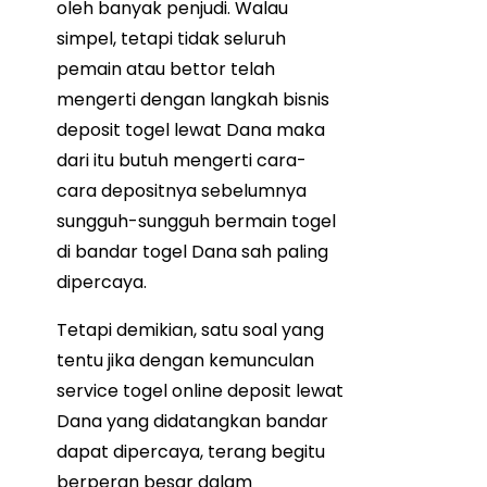
oleh banyak penjudi. Walau
simpel, tetapi tidak seluruh
pemain atau bettor telah
mengerti dengan langkah bisnis
deposit togel lewat Dana maka
dari itu butuh mengerti cara-
cara depositnya sebelumnya
sungguh-sungguh bermain togel
di bandar togel Dana sah paling
dipercaya.
Tetapi demikian, satu soal yang
tentu jika dengan kemunculan
service togel online deposit lewat
Dana yang didatangkan bandar
dapat dipercaya, terang begitu
berperan besar dalam