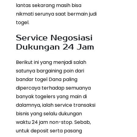
lantas sekarang masih bisa
nikmati serunya saat bermain judi
togel.
Service Negosiasi
Dukungan 24 Jam
Berikut ini yang menjadi salah
satunya bargaining poin dari
bandar togel Dana paling
dipercaya terhadap semuanya
banyak togelers yang main di
dalamnya, ialah service transaksi
bisnis yang selalu dukungan
waktu 24 jam non-stop. Sebab,
untuk deposit serta pasang