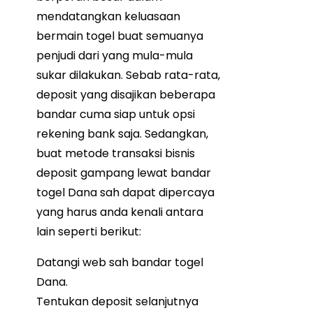
mendatangkan keluasaan
bermain togel buat semuanya
penjudi dari yang mula-mula
sukar dilakukan. Sebab rata-rata,
deposit yang disajikan beberapa
bandar cuma siap untuk opsi
rekening bank saja. Sedangkan,
buat metode transaksi bisnis
deposit gampang lewat bandar
togel Dana sah dapat dipercaya
yang harus anda kenali antara
lain seperti berikut:
Datangi web sah bandar togel
Dana.
Tentukan deposit selanjutnya