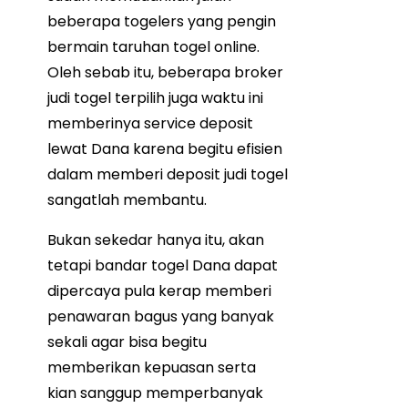
beberapa togelers yang pengin
bermain taruhan togel online.
Oleh sebab itu, beberapa broker
judi togel terpilih juga waktu ini
memberinya service deposit
lewat Dana karena begitu efisien
dalam memberi deposit judi togel
sangatlah membantu.
Bukan sekedar hanya itu, akan
tetapi bandar togel Dana dapat
dipercaya pula kerap memberi
penawaran bagus yang banyak
sekali agar bisa begitu
memberikan kepuasan serta
kian sanggup memperbanyak