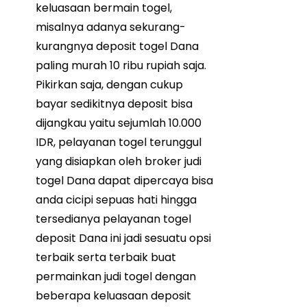
keluasaan bermain togel,
misalnya adanya sekurang-
kurangnya deposit togel Dana
paling murah 10 ribu rupiah saja.
Pikirkan saja, dengan cukup
bayar sedikitnya deposit bisa
dijangkau yaitu sejumlah 10.000
IDR, pelayanan togel terunggul
yang disiapkan oleh broker judi
togel Dana dapat dipercaya bisa
anda cicipi sepuas hati hingga
tersedianya pelayanan togel
deposit Dana ini jadi sesuatu opsi
terbaik serta terbaik buat
permainkan judi togel dengan
beberapa keluasaan deposit