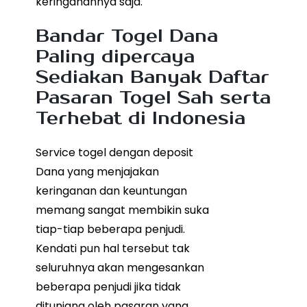
keringanannya saja.
Bandar Togel Dana
Paling dipercaya
Sediakan Banyak Daftar
Pasaran Togel Sah serta
Terhebat di Indonesia
Service togel dengan deposit
Dana yang menjajakan
keringanan dan keuntungan
memang sangat membikin suka
tiap-tiap beberapa penjudi.
Kendati pun hal tersebut tak
seluruhnya akan mengesankan
beberapa penjudi jika tidak
ditunjang oleh pasaran yang