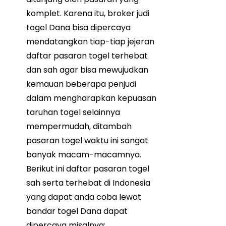
komplet. Karena itu, broker judi
togel Dana bisa dipercaya
mendatangkan tiap-tiap jejeran
daftar pasaran togel terhebat
dan sah agar bisa mewujudkan
kemauan beberapa penjudi
dalam mengharapkan kepuasan
taruhan togel selainnya
mempermudah, ditambah
pasaran togel waktu ini sangat
banyak macam-macamnya.
Berikut ini daftar pasaran togel
sah serta terhebat di Indonesia
yang dapat anda coba lewat
bandar togel Dana dapat
dipercaya misalnya: