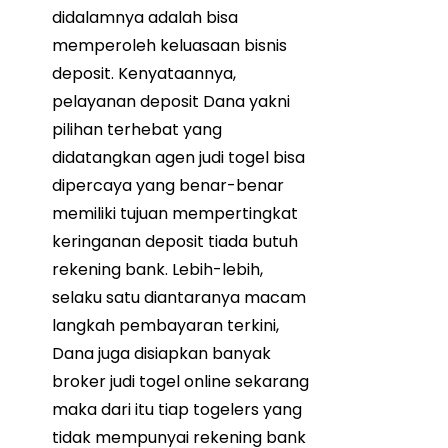
didalamnya adalah bisa
memperoleh keluasaan bisnis
deposit. Kenyataannya,
pelayanan deposit Dana yakni
pilihan terhebat yang
didatangkan agen judi togel bisa
dipercaya yang benar-benar
memiliki tujuan mempertingkat
keringanan deposit tiada butuh
rekening bank. Lebih-lebih,
selaku satu diantaranya macam
langkah pembayaran terkini,
Dana juga disiapkan banyak
broker judi togel online sekarang
maka dari itu tiap togelers yang
tidak mempunyai rekening bank