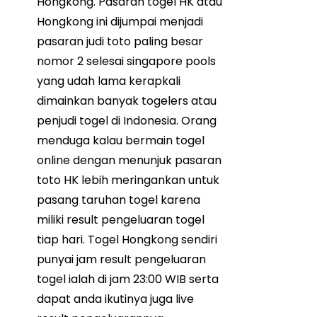
Hongkong. Pasaran togel HK atau
Hongkong ini dijumpai menjadi
pasaran judi toto paling besar
nomor 2 selesai singapore pools
yang udah lama kerapkali
dimainkan banyak togelers atau
penjudi togel di Indonesia. Orang
menduga kalau bermain togel
online dengan menunjuk pasaran
toto HK lebih meringankan untuk
pasang taruhan togel karena
miliki result pengeluaran togel
tiap hari. Togel Hongkong sendiri
punyai jam result pengeluaran
togel ialah di jam 23:00 WIB serta
dapat anda ikutinya juga live