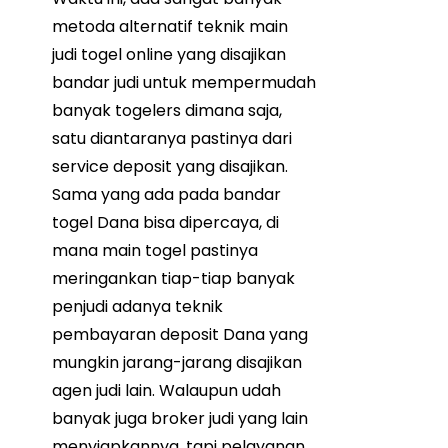
metoda alternatif teknik main
judi togel online yang disajikan
bandar judi untuk mempermudah
banyak togelers dimana saja,
satu diantaranya pastinya dari
service deposit yang disajikan.
Sama yang ada pada bandar
togel Dana bisa dipercaya, di
mana main togel pastinya
meringankan tiap-tiap banyak
penjudi adanya teknik
pembayaran deposit Dana yang
mungkin jarang-jarang disajikan
agen judi lain. Walaupun udah
banyak juga broker judi yang lain
menyiapkannya, tapi pelayanan