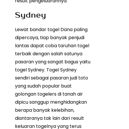
result pengeluarannya.
Sydney
Lewat bandar togel Dana paling
dipercaya, tiap banyak penjudi
lantas dapat coba taruhan togel
terbaik dengan salah satunya
pasaran yang sangat bagus yaitu
togel Sydney. Togel Sydney
sendiri sebagai pasaran judi toto
yang sudah popular buat
golongan togelers di tanah air
dipicu sanggup menghidangkan
berapa banyak kelebihan,
diantaranya tak lain dari result
keluaran togelnya yang terus