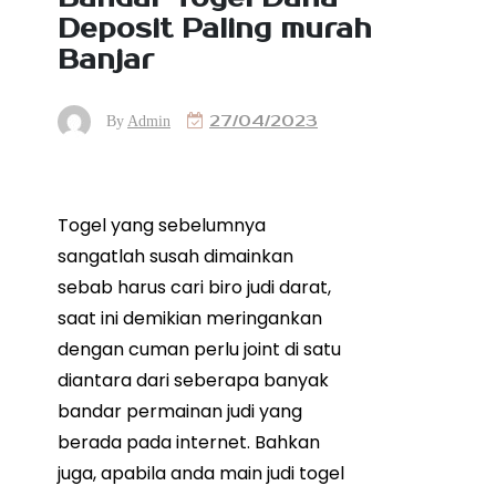
Deposit Paling murah
Banjar
27/04/2023
By
Admin
Togel yang sebelumnya
sangatlah susah dimainkan
sebab harus cari biro judi darat,
saat ini demikian meringankan
dengan cuman perlu joint di satu
diantara dari seberapa banyak
bandar permainan judi yang
berada pada internet. Bahkan
juga, apabila anda main judi togel