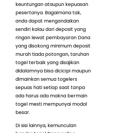
keuntungan ataupun kepuasan
pesertanya. Bagaimana tak,
anda dapat mengandaikan
sendiri kalau dari deposit yang
ringan lewat pembayaran Dana
yang disokong minimum deposit
murah tiada potongan, taruhan
togel terbaik yang disajikan
didalamnya bisa dicicipi maupun
dimainkan semua togelers
sepuas hati setiap saat tanpa
ada harus ada makna bermain
togel mesti mempunyai modal
besar.
Di sisi lainnya, kemunculan