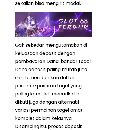
sekalian bisa mengirit modal.
Gak sekedar mengutamakan di
keluasaan deposit dengan
pembayaran Dana, bandar togel
Dana deposit paling murah juga
selalu memberikan daftar
pasaran-pasaran togel yang
paling komplet, menarik dan
diikuti juga dengan alternatif
variasi permainan togel amat
komplet dalam kelasnya.
Disamping itu, proses deposit