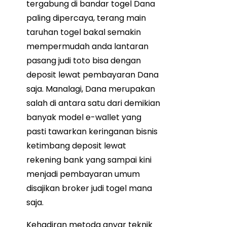
tergabung di bandar togel Dana
paling dipercaya, terang main
taruhan togel bakal semakin
mempermudah anda lantaran
pasang judi toto bisa dengan
deposit lewat pembayaran Dana
saja. Manalagi, Dana merupakan
salah di antara satu dari demikian
banyak model e-wallet yang
pasti tawarkan keringanan bisnis
ketimbang deposit lewat
rekening bank yang sampai kini
menjadi pembayaran umum
disajikan broker judi togel mana
saja.
Kehadiran metoda anyar teknik