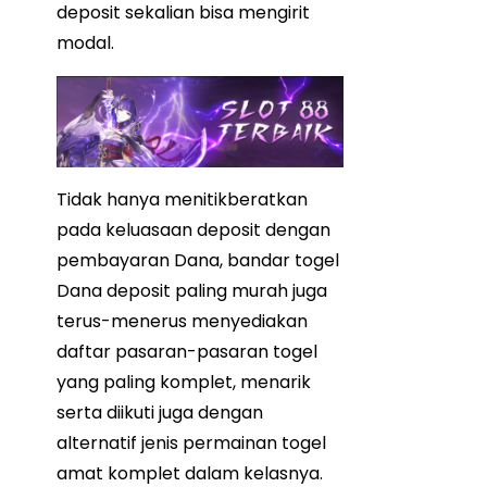
deposit sekalian bisa mengirit
modal.
Tidak hanya menitikberatkan
pada keluasaan deposit dengan
pembayaran Dana, bandar togel
Dana deposit paling murah juga
terus-menerus menyediakan
daftar pasaran-pasaran togel
yang paling komplet, menarik
serta diikuti juga dengan
alternatif jenis permainan togel
amat komplet dalam kelasnya.