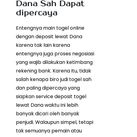
Dana Sah Dapat
dipercaya
Entengnya main togel online
dengan deposit lewat Dana
karena tak lain karena
entengnya juga proses negosiasi
yang wajib dilakukan ketimbang
rekening bank. Karena itu, tidak
salah kenapa biro judi togel sah
dan paling dipercaya yang
siapkan service deposit togel
lewat Dana waktu ini lebih
banyak dicari oleh banyak
penjudi. Walaupun simpel, tetapi
tak semuanya pemain atau