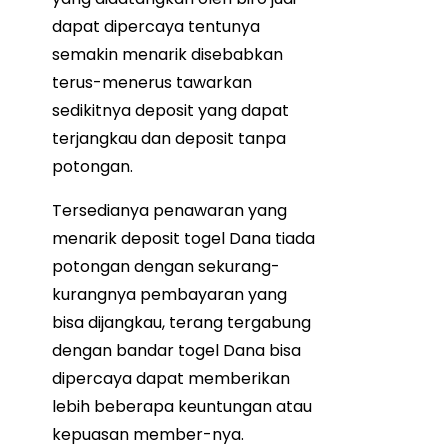
dapat dipercaya tentunya
semakin menarik disebabkan
terus-menerus tawarkan
sedikitnya deposit yang dapat
terjangkau dan deposit tanpa
potongan.
Tersedianya penawaran yang
menarik deposit togel Dana tiada
potongan dengan sekurang-
kurangnya pembayaran yang
bisa dijangkau, terang tergabung
dengan bandar togel Dana bisa
dipercaya dapat memberikan
lebih beberapa keuntungan atau
kepuasan member-nya.