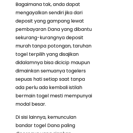
Bagaimana tak, anda dapat
mengayalkan sendiri jika dari
deposit yang gampang lewat
pembayaran Dana yang dibantu
sekurang-kurangnya deposit
murah tanpa potongan, taruhan
togel terpilih yang disajikan
didalamnya bisa dicicip maupun
dimainkan semuanya togelers
sepuas hati setiap saat tanpa
ada perlu ada kembali istilah
bermain togel mesti mempunyai
modal besar.
Di sisi lainnya, kemunculan
bandar togel Dana paling