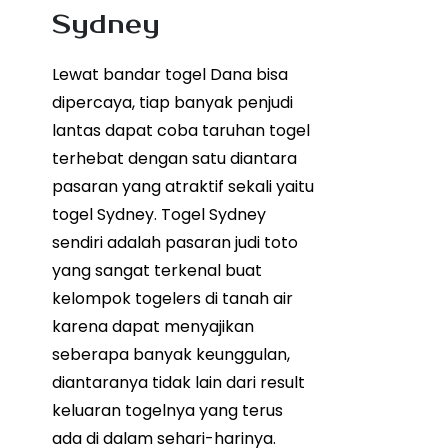
Sydney
Lewat bandar togel Dana bisa
dipercaya, tiap banyak penjudi
lantas dapat coba taruhan togel
terhebat dengan satu diantara
pasaran yang atraktif sekali yaitu
togel Sydney. Togel Sydney
sendiri adalah pasaran judi toto
yang sangat terkenal buat
kelompok togelers di tanah air
karena dapat menyajikan
seberapa banyak keunggulan,
diantaranya tidak lain dari result
keluaran togelnya yang terus
ada di dalam sehari-harinya.