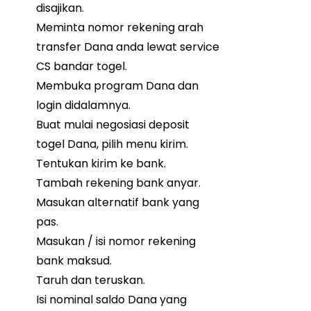
disajikan.
Meminta nomor rekening arah
transfer Dana anda lewat service
CS bandar togel.
Membuka program Dana dan
login didalamnya.
Buat mulai negosiasi deposit
togel Dana, pilih menu kirim.
Tentukan kirim ke bank.
Tambah rekening bank anyar.
Masukan alternatif bank yang
pas.
Masukan / isi nomor rekening
bank maksud.
Taruh dan teruskan.
Isi nominal saldo Dana yang