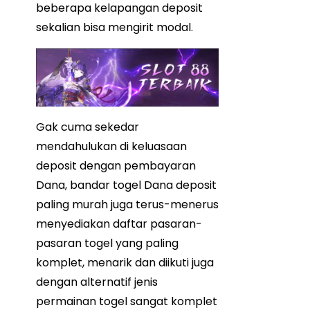
beberapa kelapangan deposit
sekalian bisa mengirit modal.
Gak cuma sekedar
mendahulukan di keluasaan
deposit dengan pembayaran
Dana, bandar togel Dana deposit
paling murah juga terus-menerus
menyediakan daftar pasaran-
pasaran togel yang paling
komplet, menarik dan diikuti juga
dengan alternatif jenis
permainan togel sangat komplet