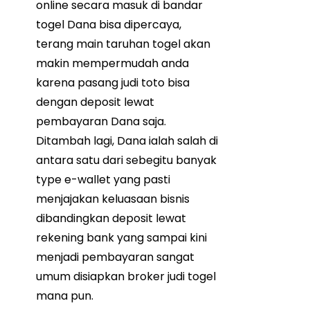
online secara masuk di bandar
togel Dana bisa dipercaya,
terang main taruhan togel akan
makin mempermudah anda
karena pasang judi toto bisa
dengan deposit lewat
pembayaran Dana saja.
Ditambah lagi, Dana ialah salah di
antara satu dari sebegitu banyak
type e-wallet yang pasti
menjajakan keluasaan bisnis
dibandingkan deposit lewat
rekening bank yang sampai kini
menjadi pembayaran sangat
umum disiapkan broker judi togel
mana pun.