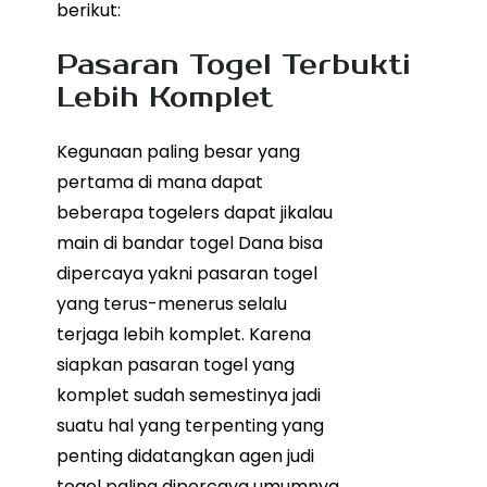
berikut:
Pasaran Togel Terbukti
Lebih Komplet
Kegunaan paling besar yang
pertama di mana dapat
beberapa togelers dapat jikalau
main di bandar togel Dana bisa
dipercaya yakni pasaran togel
yang terus-menerus selalu
terjaga lebih komplet. Karena
siapkan pasaran togel yang
komplet sudah semestinya jadi
suatu hal yang terpenting yang
penting didatangkan agen judi
togel paling dipercaya umumnya