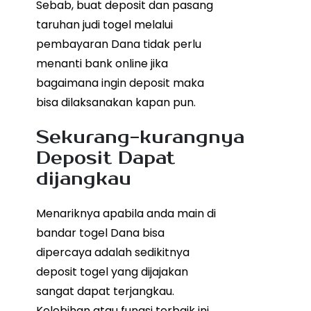
Sebab, buat deposit dan pasang
taruhan judi togel melalui
pembayaran Dana tidak perlu
menanti bank online jika
bagaimana ingin deposit maka
bisa dilaksanakan kapan pun.
Sekurang-kurangnya
Deposit Dapat
dijangkau
Menariknya apabila anda main di
bandar togel Dana bisa
dipercaya adalah sedikitnya
deposit togel yang dijajakan
sangat dapat terjangkau.
Kelebihan atau fungsi terbaik ini