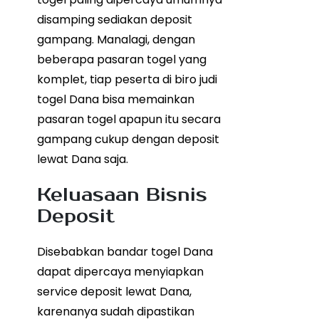
disamping sediakan deposit
gampang. Manalagi, dengan
beberapa pasaran togel yang
komplet, tiap peserta di biro judi
togel Dana bisa memainkan
pasaran togel apapun itu secara
gampang cukup dengan deposit
lewat Dana saja.
Keluasaan Bisnis
Deposit
Disebabkan bandar togel Dana
dapat dipercaya menyiapkan
service deposit lewat Dana,
karenanya sudah dipastikan