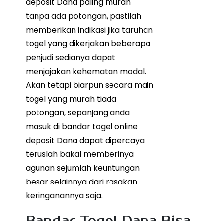
deposit Dana paling murah
tanpa ada potongan, pastilah
memberikan indikasi jika taruhan
togel yang dikerjakan beberapa
penjudi sedianya dapat
menjajakan kehematan modal.
Akan tetapi biarpun secara main
togel yang murah tiada
potongan, sepanjang anda
masuk di bandar togel online
deposit Dana dapat dipercaya
teruslah bakal memberinya
agunan sejumlah keuntungan
besar selainnya dari rasakan
keringanannya saja.
Bandar Togel Dana Bisa