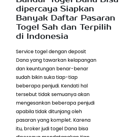
dipercaya Siapkan
Banyak Daftar Pasaran
Togel Sah dan Terpilih
di Indonesia
Service togel dengan deposit
Dana yang tawarkan kelapangan
dan keuntungan benar-benar
sudah bikin suka tiap-tiap
beberapa penjudi. Kendati hal
tersebut tidak semuanya akan
mengesankan beberapa penjudi
apabila tidak ditunjang oleh
pasaran yang komplet. Karena
itu, broker judi togel Dana bisa