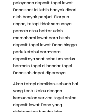
pelayanan deposit togel lewat
Dana saat ini lebih banyak dicari
oleh banyak penjudi. Biarpun
ringan, tetapi tidak semuanya
pemain atau bettor udah
memahami lewat cara bisnis
deposit togel lewat Dana hingga
perlu ketahui cara-cara
depositnya saat sebelum serius
bermain togel di bandar togel
Dana sah dapat dipercaya.
Akan tetapi demikian, sebuah hal
yang tentu kalau dengan
kemunculan service togel online
deposit lewat Dana yang
didatangkan bandar bisa