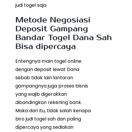
judi togel saja.
Metode Negosiasi
Deposit Gampang
Bandar Togel Dana Sah
Bisa dipercaya
Entengnya main togel online
dengan deposit lewat Dana
sebab tidak lain lantaran
gampangnya juga proses bisnis
yang wajib digerakkan
dibandingkan rekening bank.
Maka dari itu, tidak salah kenapa
biro judi togel sah dan paling
dipercaya yang sediakan