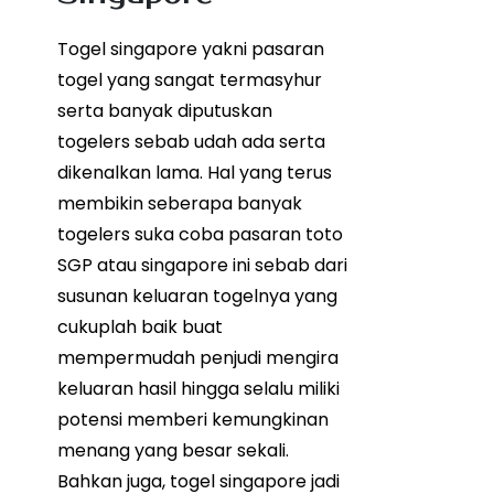
Togel singapore yakni pasaran
togel yang sangat termasyhur
serta banyak diputuskan
togelers sebab udah ada serta
dikenalkan lama. Hal yang terus
membikin seberapa banyak
togelers suka coba pasaran toto
SGP atau singapore ini sebab dari
susunan keluaran togelnya yang
cukuplah baik buat
mempermudah penjudi mengira
keluaran hasil hingga selalu miliki
potensi memberi kemungkinan
menang yang besar sekali.
Bahkan juga, togel singapore jadi