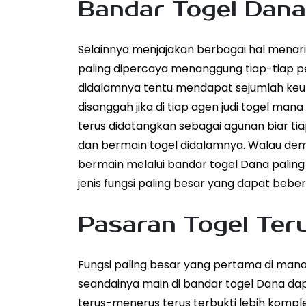
Bandar Togel Dana
Selainnya menjajakan berbagai hal menari
paling dipercaya menanggung tiap-tiap p
didalamnya tentu mendapat sejumlah keu
disanggah jika di tiap agen judi togel ma
terus didatangkan sebagai agunan biar ti
dan bermain togel didalamnya. Walau dem
bermain melalui bandar togel Dana palin
jenis fungsi paling besar yang dapat beber
Pasaran Togel Teru
Fungsi paling besar yang pertama di man
seandainya main di bandar togel Dana dap
terus-menerus terus terbukti lebih kompl