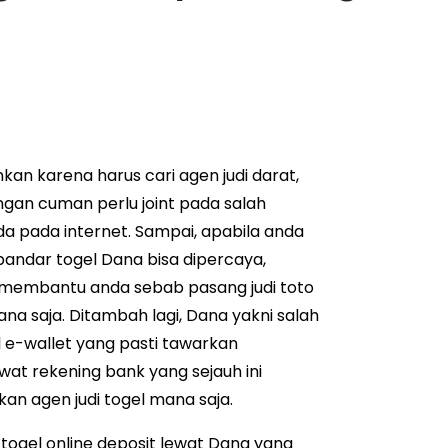
an karena harus cari agen judi darat,
gan cuman perlu joint pada salah
da pada internet. Sampai, apabila anda
 bandar togel Dana bisa dipercaya,
 membantu anda sebab pasang judi toto
a saja. Ditambah lagi, Dana yakni salah
l e-wallet yang pasti tawarkan
wat rekening bank yang sejauh ini
n agen judi togel mana saja.
ogel online deposit lewat Dana yang