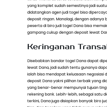
yang komplet sudah semestinya jadi suatu
didatangkan agen judi togel bisa diperca
deposit ringan. Manalagi, dengan adanya 
peserta di biro judi togel Dana bisa mema
gampang cukup dengan deposit lewat Dan
Keringanan Transak
Disebabkan bandar togel Dana dapat dip
lewat Dana, jadi sudah tentu gunanya dap
ialah bisa mendapat keluasaan negosiasi 
deposit Dana yakni pilihan terbaik yang di
yang benar-benar mempunyai tujuan ting
rekening bank. Lebih-lebih, sebagai satu
terkini, Dana juga disiapkan banyak biro ju