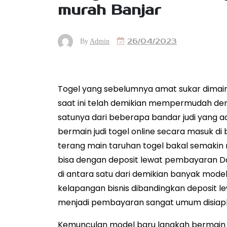
murah Banjar
26/04/2023
By
Admin
Togel yang sebelumnya amat sukar dimaink
saat ini telah demikian mempermudah den
satunya dari beberapa bandar judi yang a
bermain judi togel online secara masuk di
terang main taruhan togel bakal semakin
bisa dengan deposit lewat pembayaran Dan
di antara satu dari demikian banyak mode
kelapangan bisnis dibandingkan deposit le
menjadi pembayaran sangat umum disiapka
Kemunculan model baru langkah bermain t