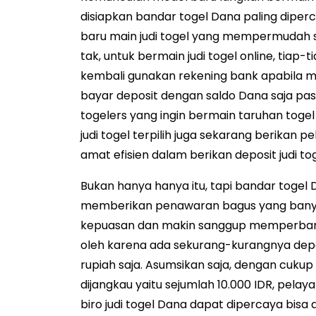
disiapkan bandar togel Dana paling dip
baru main judi togel yang mempermudah
tak, untuk bermain judi togel online, tiap-
kembali gunakan rekening bank apabila m
bayar deposit dengan saldo Dana saja p
togelers yang ingin bermain taruhan togel 
judi togel terpilih juga sekarang berikan 
amat efisien dalam berikan deposit judi t
Bukan hanya hanya itu, tapi bandar togel 
memberikan penawaran bagus yang bany
kepuasan dan makin sanggup memperbany
oleh karena ada sekurang-kurangnya depos
rupiah saja. Asumsikan saja, dengan cuku
dijangkau yaitu sejumlah 10.000 IDR, pelaya
biro judi togel Dana dapat dipercaya bisa 