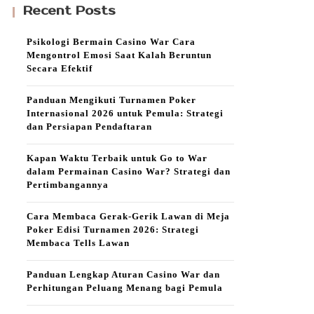
Recent Posts
Psikologi Bermain Casino War Cara
Mengontrol Emosi Saat Kalah Beruntun
Secara Efektif
Panduan Mengikuti Turnamen Poker
Internasional 2026 untuk Pemula: Strategi
dan Persiapan Pendaftaran
Kapan Waktu Terbaik untuk Go to War
dalam Permainan Casino War? Strategi dan
Pertimbangannya
Cara Membaca Gerak-Gerik Lawan di Meja
Poker Edisi Turnamen 2026: Strategi
Membaca Tells Lawan
Panduan Lengkap Aturan Casino War dan
Perhitungan Peluang Menang bagi Pemula