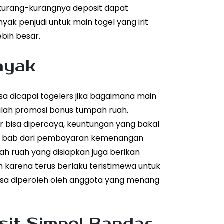
ekurang-kurangnya deposit dapat
ak penjudi untuk main togel yang irit
bih besar.
nyak
sa dicapai togelers jika bagaimana main
alah promosi bonus tumpah ruah.
r bisa dipercaya, keuntungan yang bakal
a bab dari pembayaran kemenangan
h ruah yang disiapkan juga berikan
karena terus berlaku teristimewa untuk
sa diperoleh oleh anggota yang menang
sit Simpel Bandar