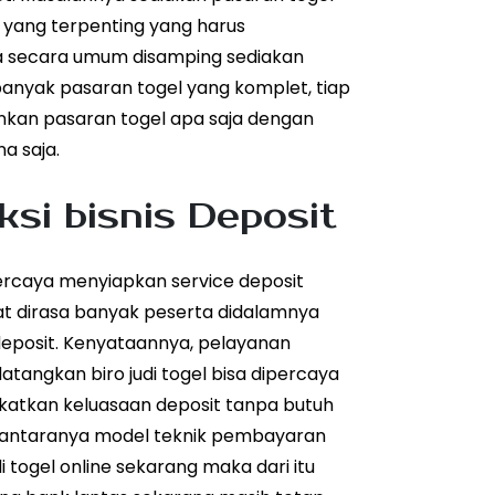
 yang terpenting yang harus
ya secara umum disamping sediakan
banyak pasaran togel yang komplet, tiap
inkan pasaran togel apa saja dengan
a saja.
si bisnis Deposit
ercaya menyiapkan service deposit
at dirasa banyak peserta didalamnya
deposit. Kenyataannya, pelayanan
datangkan biro judi togel bisa dipercaya
katkan keluasaan deposit tanpa butuh
 diantaranya model teknik pembayaran
di togel online sekarang maka dari itu