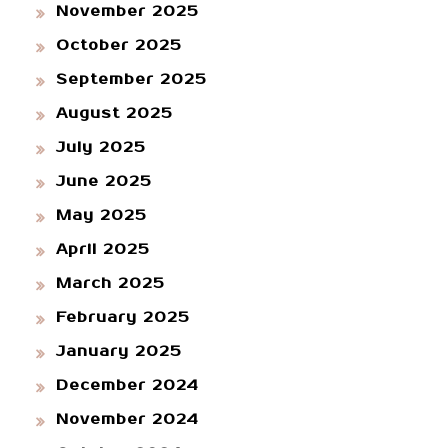
November 2025
October 2025
September 2025
August 2025
July 2025
June 2025
May 2025
April 2025
March 2025
February 2025
January 2025
December 2024
November 2024