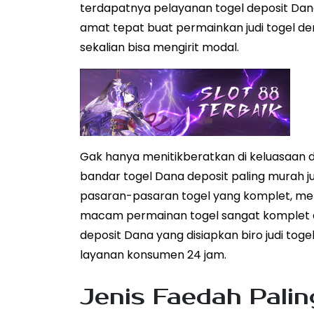
terdapatnya pelayanan togel deposit Dana 
amat tepat buat permainkan judi togel de
sekalian bisa mengirit modal.
Gak hanya menitikberatkan di keluasaan
bandar togel Dana deposit paling murah 
pasaran-pasaran togel yang komplet, menar
macam permainan togel sangat komplet da
deposit Dana yang disiapkan biro judi toge
layanan konsumen 24 jam.
Jenis Faedah Palin