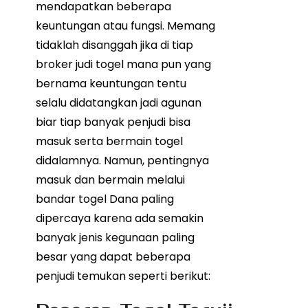
mendapatkan beberapa
keuntungan atau fungsi. Memang
tidaklah disanggah jika di tiap
broker judi togel mana pun yang
bernama keuntungan tentu
selalu didatangkan jadi agunan
biar tiap banyak penjudi bisa
masuk serta bermain togel
didalamnya. Namun, pentingnya
masuk dan bermain melalui
bandar togel Dana paling
dipercaya karena ada semakin
banyak jenis kegunaan paling
besar yang dapat beberapa
penjudi temukan seperti berikut: