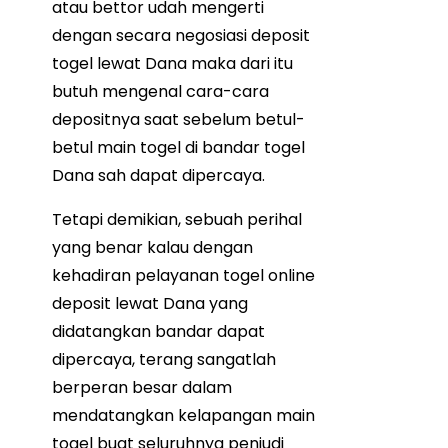
atau bettor udah mengerti
dengan secara negosiasi deposit
togel lewat Dana maka dari itu
butuh mengenal cara-cara
depositnya saat sebelum betul-
betul main togel di bandar togel
Dana sah dapat dipercaya.
Tetapi demikian, sebuah perihal
yang benar kalau dengan
kehadiran pelayanan togel online
deposit lewat Dana yang
didatangkan bandar dapat
dipercaya, terang sangatlah
berperan besar dalam
mendatangkan kelapangan main
togel buat seluruhnya penjudi