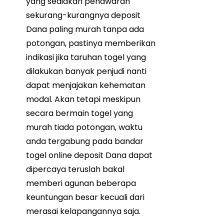
yang sediakan penawaran
sekurang-kurangnya deposit
Dana paling murah tanpa ada
potongan, pastinya memberikan
indikasi jika taruhan togel yang
dilakukan banyak penjudi nanti
dapat menjajakan kehematan
modal. Akan tetapi meskipun
secara bermain togel yang
murah tiada potongan, waktu
anda tergabung pada bandar
togel online deposit Dana dapat
dipercaya teruslah bakal
memberi agunan beberapa
keuntungan besar kecuali dari
merasai kelapangannya saja.