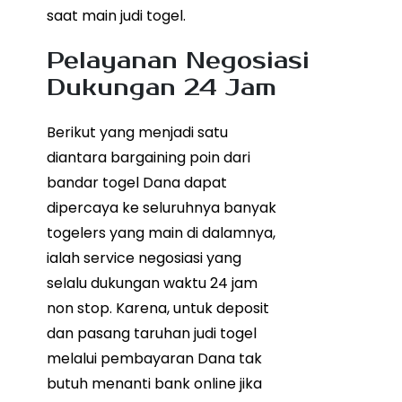
saat main judi togel.
Pelayanan Negosiasi
Dukungan 24 Jam
Berikut yang menjadi satu
diantara bargaining poin dari
bandar togel Dana dapat
dipercaya ke seluruhnya banyak
togelers yang main di dalamnya,
ialah service negosiasi yang
selalu dukungan waktu 24 jam
non stop. Karena, untuk deposit
dan pasang taruhan judi togel
melalui pembayaran Dana tak
butuh menanti bank online jika