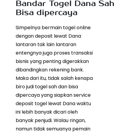
Bandar Togel Dana Sah
Bisa dipercaya
Simpelnya bermain togel online
dengan deposit lewat Dana
lantaran tak lain lantaran
entengnya juga proses transaksi
bisnis yang penting digerakkan
dibandingkan rekening bank.
Maka dari itu, tidak salah kenapa
biro judi togel sah dan bisa
dipercaya yang siapkan service
deposit togel lewat Dana waktu
ini lebih banyak dicari oleh
banyak penjudi. Walau ringan,
namun tidak semuanya pemain