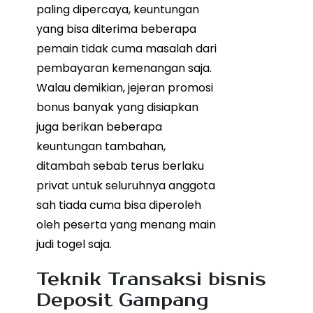
paling dipercaya, keuntungan
yang bisa diterima beberapa
pemain tidak cuma masalah dari
pembayaran kemenangan saja.
Walau demikian, jejeran promosi
bonus banyak yang disiapkan
juga berikan beberapa
keuntungan tambahan,
ditambah sebab terus berlaku
privat untuk seluruhnya anggota
sah tiada cuma bisa diperoleh
oleh peserta yang menang main
judi togel saja.
Teknik Transaksi bisnis
Deposit Gampang