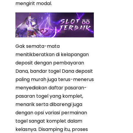
mengirit modal.
Gak semata-mata
menitikberatkan di kelapangan
deposit dengan pembayaran
Dana, bandar togel Dana deposit
paling murah juga terus-menerus
menyediakan daftar pasaran-
pasaran togel yang komplet,
menarik serta dibarengi juga
dengan opsi variasi permainan
togel sangat komplet dalam
kelasnya. Disamping itu, proses