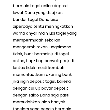
bermain togel online deposit
lewat Dana yang disajikan
bandar togel Dana bisa
dipercaya tentu meningkatkan
warna anyar main judi togel yang
mempermudah sekalian
menggembirakan. Bagaimana
tidak, buat bermain judi togel
online, tiap-tiap banyak penjudi
lantas tidak mesti kembali
memanfaatkan rekening bank
jika ingin deposit togel, karena
dengan cukup bayar deposit
dengan saldo Dana saja pasti
memudahkan jalan banyak
togelers yang pengin bermain