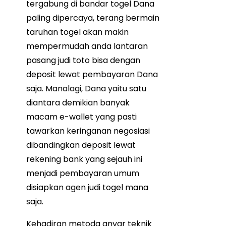
tergabung di bandar togel Dana
paling dipercaya, terang bermain
taruhan togel akan makin
mempermudah anda lantaran
pasang judi toto bisa dengan
deposit lewat pembayaran Dana
saja. Manalagi, Dana yaitu satu
diantara demikian banyak
macam e-wallet yang pasti
tawarkan keringanan negosiasi
dibandingkan deposit lewat
rekening bank yang sejauh ini
menjadi pembayaran umum
disiapkan agen judi togel mana
saja.
Kehadiran metoda anyar teknik