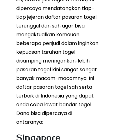
dipercaya mendatangkan tiap-
tiap jejeran daftar pasaran togel
terunggul dan sah agar bisa
mengaktualkan kemauan
beberapa penjudi dalam inginkan
kepuasan taruhan togel
disamping meringankan, lebih
pasaran togel kini sangat sangat
banyak macam-macamnya. Ini
daftar pasaran togel sah serta
terbaik di Indonesia yang dapat
anda coba lewat bandar togel
Dana bisa dipercaya di
antaranya:
Singapore