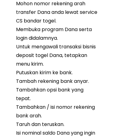
Mohon nomor rekening arah
transfer Dana anda lewat service
CS bandar togel.
Membuka program Dana serta
login didalamnya.
Untuk mengawali transaksi bisnis
deposit togel Dana, tetapkan
menu kirim.
Putuskan kirim ke bank.
Tambah rekening bank anyar.
Tambahkan opsi bank yang
tepat.
Tambahkan / isi nomor rekening
bank arah.
Taruh dan teruskan.
Isi nominal saldo Dana yang ingin