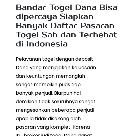
Bandar Togel Dana Bisa
dipercaya Siapkan
Banyak Daftar Pasaran
Togel Sah dan Terhebat
di Indonesia
Pelayanan togel dengan deposit
Dana yang menjajakan keluasaan
dan keuntungan memanglah
sangat membikin puas tiap
banyak penjudi. Biarpun hal
demikian tidak seluruhnya sangat
mengesankan beberapa penjudi
apabila tidak disokong oleh
pasaran yang komplet. Karena
itu, broker judi togel Dana dapat