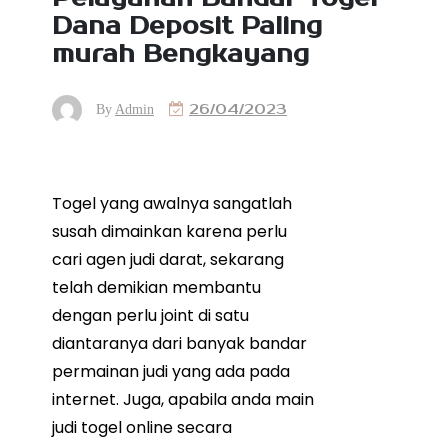
Dana Deposit Paling
murah Bengkayang
26/04/2023
By
Admin
Togel yang awalnya sangatlah
susah dimainkan karena perlu
cari agen judi darat, sekarang
telah demikian membantu
dengan perlu joint di satu
diantaranya dari banyak bandar
permainan judi yang ada pada
internet. Juga, apabila anda main
judi togel online secara