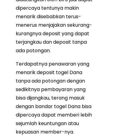
dipercaya tentunya makin
menarik disebabkan terus-
menerus menjajakan sekurang-
kurangnya deposit yang dapat
terjangkau dan deposit tanpa
ada potongan.
Terdapatnya penawaran yang
menarik deposit togel Dana
tanpa ada potongan dengan
sedikitnya pembayaran yang
bisa dijangkau, terang masuk
dengan bandar togel Dana bisa
dipercaya dapat memberi lebih
sejumlah keuntungan atau
kepuasan member-nya.