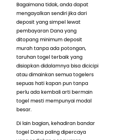
Bagaimana tidak, anda dapat
mengayalkan sendiri jika dari
deposit yang simpel lewat
pembayaran Dana yang
ditopang minimum deposit
murah tanpa ada potongan,
taruhan togel terbaik yang
disiapkan didalamnya bisa dicicipi
atau dimainkan semua togelers
sepuas hati kapan pun tanpa
perlu ada kembali arti bermain
togel mesti mempunyai modal
besar.
Di lain bagian, kehadiran bandar
togel Dana paling dipercaya