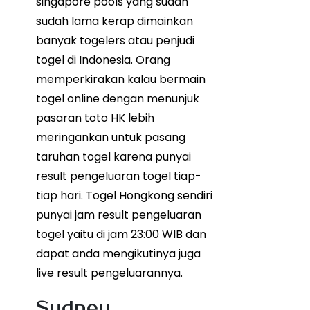
singapore pools yang sudah
sudah lama kerap dimainkan
banyak togelers atau penjudi
togel di Indonesia. Orang
memperkirakan kalau bermain
togel online dengan menunjuk
pasaran toto HK lebih
meringankan untuk pasang
taruhan togel karena punyai
result pengeluaran togel tiap-
tiap hari. Togel Hongkong sendiri
punyai jam result pengeluaran
togel yaitu di jam 23:00 WIB dan
dapat anda mengikutinya juga
live result pengeluarannya.
Sydney