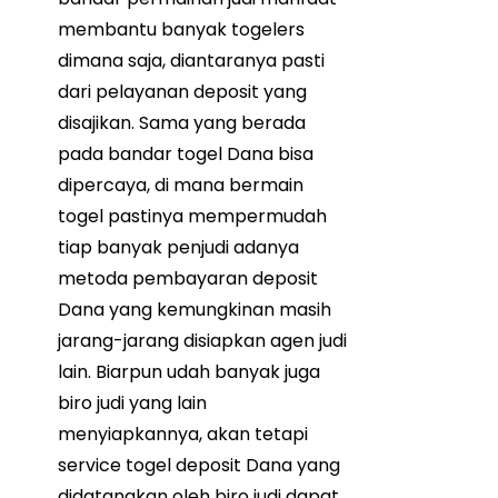
membantu banyak togelers
dimana saja, diantaranya pasti
dari pelayanan deposit yang
disajikan. Sama yang berada
pada bandar togel Dana bisa
dipercaya, di mana bermain
togel pastinya mempermudah
tiap banyak penjudi adanya
metoda pembayaran deposit
Dana yang kemungkinan masih
jarang-jarang disiapkan agen judi
lain. Biarpun udah banyak juga
biro judi yang lain
menyiapkannya, akan tetapi
service togel deposit Dana yang
didatangkan oleh biro judi dapat