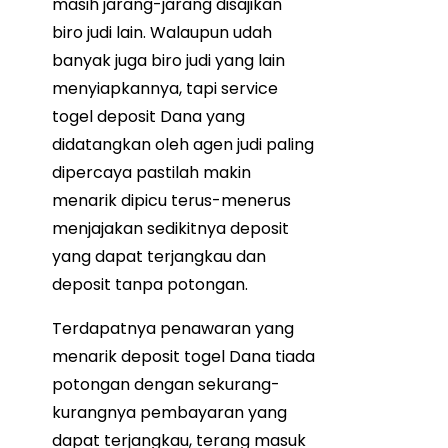
masih jarang-jarang disajikan
biro judi lain. Walaupun udah
banyak juga biro judi yang lain
menyiapkannya, tapi service
togel deposit Dana yang
didatangkan oleh agen judi paling
dipercaya pastilah makin
menarik dipicu terus-menerus
menjajakan sedikitnya deposit
yang dapat terjangkau dan
deposit tanpa potongan.
Terdapatnya penawaran yang
menarik deposit togel Dana tiada
potongan dengan sekurang-
kurangnya pembayaran yang
dapat terjangkau, terang masuk