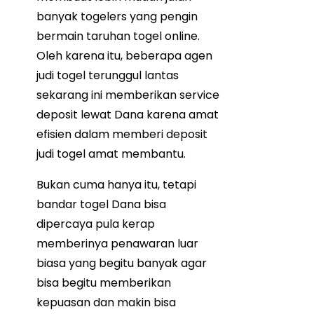
banyak togelers yang pengin
bermain taruhan togel online.
Oleh karena itu, beberapa agen
judi togel terunggul lantas
sekarang ini memberikan service
deposit lewat Dana karena amat
efisien dalam memberi deposit
judi togel amat membantu.
Bukan cuma hanya itu, tetapi
bandar togel Dana bisa
dipercaya pula kerap
memberinya penawaran luar
biasa yang begitu banyak agar
bisa begitu memberikan
kepuasan dan makin bisa