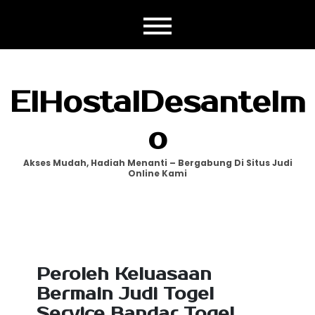
Skip
to
content
ElHostalDesantelm
O
Akses Mudah, Hadiah Menanti – Bergabung Di Situs Judi
Online Kami
Peroleh Keluasaan
Bermain Judi Togel
Service Bandar Togel