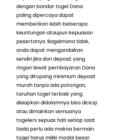
dengan bandar togel Dana
paling dipercaya dapat
memberikan lebih beberapa
keuntungan ataupun kepuasan
pesertanya. Bagaimana tidak,
anda dapat mengandaikan
sendiri jika dari deposit yang
ringan lewat pembayaran Dana
yang ditopang minimum deposit
murah tanpa ada potongan,
taruhan togel terbaik yang
disiapkan didalamnya bisa dicicip
atau dimainkan semuanya
togelers sepuas hati setiap saat
tiada perlu ada makna bermain
togel harus miliki modal besar.