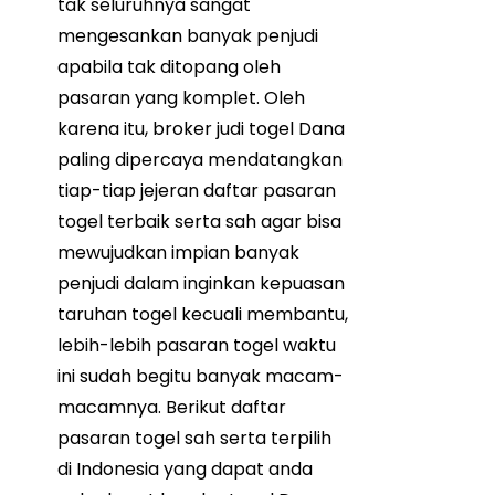
tak seluruhnya sangat
mengesankan banyak penjudi
apabila tak ditopang oleh
pasaran yang komplet. Oleh
karena itu, broker judi togel Dana
paling dipercaya mendatangkan
tiap-tiap jejeran daftar pasaran
togel terbaik serta sah agar bisa
mewujudkan impian banyak
penjudi dalam inginkan kepuasan
taruhan togel kecuali membantu,
lebih-lebih pasaran togel waktu
ini sudah begitu banyak macam-
macamnya. Berikut daftar
pasaran togel sah serta terpilih
di Indonesia yang dapat anda