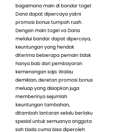
bagaimana main di bandar togel
Dana dapat dipercaya yakni
promosi bonus tumpah ruah.
Dengan main togel va Dana
melalui bandar dapat dipercaya,
keuntungan yang hendak
diterima beberapa pemain tidak
hanya bab dari pembayaran
kemenangan saja. Walau
demikian, deretan promosi bonus
meluap yang disiapkan juga
memberinya sejumlah
keuntungan tambahan,
ditambah lantaran selalu berlaku
spesial untuk semuanya anggota
sah tiada cuma bisa diperoleh