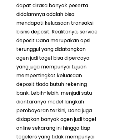
dapat dirasa banyak peserta
didalamnya adalah bisa
mendapati keluasaan transaksi
bisnis deposit. Realitanya, service
deposit Dana merupakan opsi
terunggul yang didatangkan
agen judi togel bisa dipercaya
yang juga mempunyai tujuan
mempertingkat keluasaan
deposit tiada butuh rekening
bank. Lebih-lebih, menjadi satu
diantaranya model langkah
pembayaran terkini, Dana juga
disiapkan banyak agen judi togel
online sekarang ini hingga tiap
togelers yang tidak mempunyai