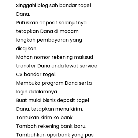
Singgahi blog sah bandar togel
Dana.
Putuskan deposit selanjutnya
tetapkan Dana di macam
langkah pembayaran yang
disajikan.
Mohon nomor rekening maksud
transfer Dana anda lewat service
CS bandar togel.
Membuka program Dana serta
login didalamnya.
Buat mulai bisnis deposit togel
Dana, tetapkan menu kirim.
Tentukan kirim ke bank.
Tambah rekening bank baru.
Tambahkan opsi bank yang pas.