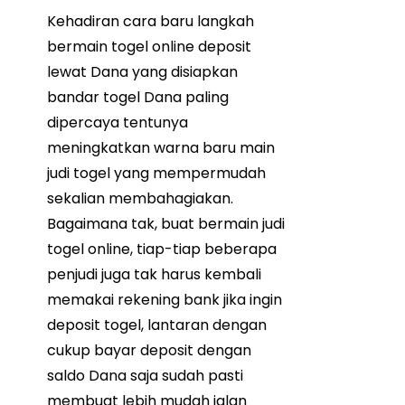
Kehadiran cara baru langkah
bermain togel online deposit
lewat Dana yang disiapkan
bandar togel Dana paling
dipercaya tentunya
meningkatkan warna baru main
judi togel yang mempermudah
sekalian membahagiakan.
Bagaimana tak, buat bermain judi
togel online, tiap-tiap beberapa
penjudi juga tak harus kembali
memakai rekening bank jika ingin
deposit togel, lantaran dengan
cukup bayar deposit dengan
saldo Dana saja sudah pasti
membuat lebih mudah jalan