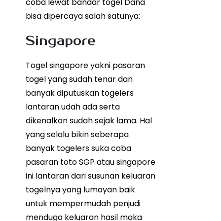
coba lewat bandar togel Dana
bisa dipercaya salah satunya:
Singapore
Togel singapore yakni pasaran
togel yang sudah tenar dan
banyak diputuskan togelers
lantaran udah ada serta
dikenalkan sudah sejak lama. Hal
yang selalu bikin seberapa
banyak togelers suka coba
pasaran toto SGP atau singapore
ini lantaran dari susunan keluaran
togelnya yang lumayan baik
untuk mempermudah penjudi
menduga keluaran hasil maka