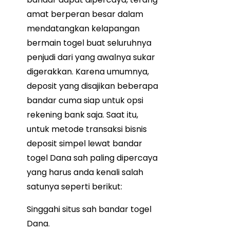
amat berperan besar dalam
mendatangkan kelapangan
bermain togel buat seluruhnya
penjudi dari yang awalnya sukar
digerakkan. Karena umumnya,
deposit yang disajikan beberapa
bandar cuma siap untuk opsi
rekening bank saja. Saat itu,
untuk metode transaksi bisnis
deposit simpel lewat bandar
togel Dana sah paling dipercaya
yang harus anda kenali salah
satunya seperti berikut:
Singgahi situs sah bandar togel
Dana.