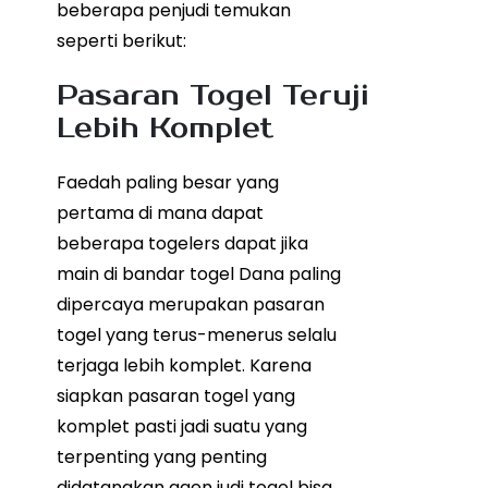
beberapa penjudi temukan
seperti berikut:
Pasaran Togel Teruji
Lebih Komplet
Faedah paling besar yang
pertama di mana dapat
beberapa togelers dapat jika
main di bandar togel Dana paling
dipercaya merupakan pasaran
togel yang terus-menerus selalu
terjaga lebih komplet. Karena
siapkan pasaran togel yang
komplet pasti jadi suatu yang
terpenting yang penting
didatangkan agen judi togel bisa