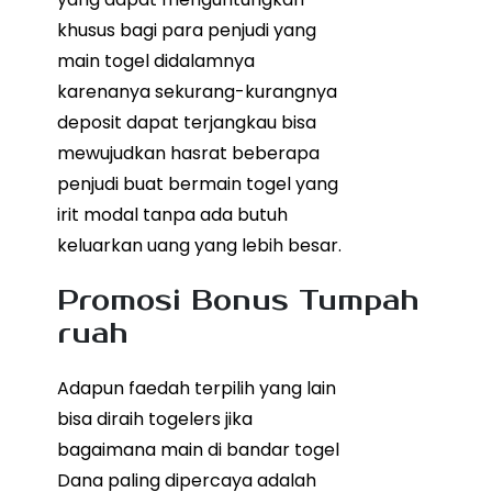
khusus bagi para penjudi yang
main togel didalamnya
karenanya sekurang-kurangnya
deposit dapat terjangkau bisa
mewujudkan hasrat beberapa
penjudi buat bermain togel yang
irit modal tanpa ada butuh
keluarkan uang yang lebih besar.
Promosi Bonus Tumpah
ruah
Adapun faedah terpilih yang lain
bisa diraih togelers jika
bagaimana main di bandar togel
Dana paling dipercaya adalah