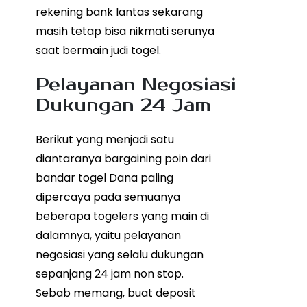
rekening bank lantas sekarang
masih tetap bisa nikmati serunya
saat bermain judi togel.
Pelayanan Negosiasi
Dukungan 24 Jam
Berikut yang menjadi satu
diantaranya bargaining poin dari
bandar togel Dana paling
dipercaya pada semuanya
beberapa togelers yang main di
dalamnya, yaitu pelayanan
negosiasi yang selalu dukungan
sepanjang 24 jam non stop.
Sebab memang, buat deposit