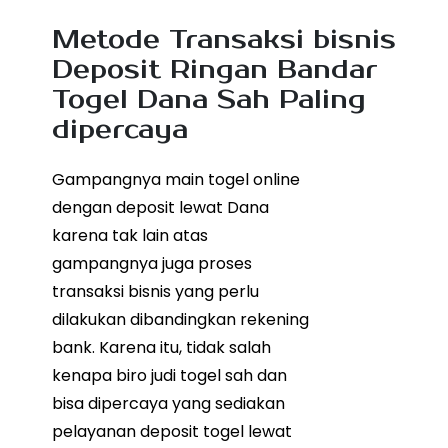
Metode Transaksi bisnis
Deposit Ringan Bandar
Togel Dana Sah Paling
dipercaya
Gampangnya main togel online
dengan deposit lewat Dana
karena tak lain atas
gampangnya juga proses
transaksi bisnis yang perlu
dilakukan dibandingkan rekening
bank. Karena itu, tidak salah
kenapa biro judi togel sah dan
bisa dipercaya yang sediakan
pelayanan deposit togel lewat