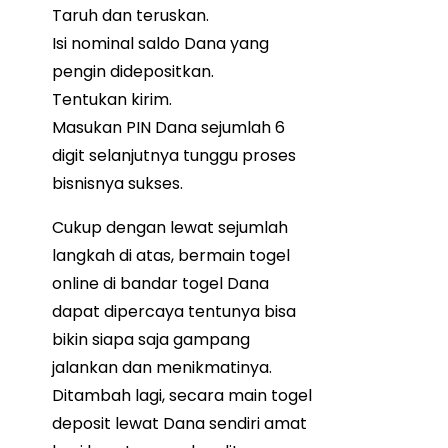
Taruh dan teruskan.
Isi nominal saldo Dana yang
pengin didepositkan.
Tentukan kirim.
Masukan PIN Dana sejumlah 6
digit selanjutnya tunggu proses
bisnisnya sukses.
Cukup dengan lewat sejumlah
langkah di atas, bermain togel
online di bandar togel Dana
dapat dipercaya tentunya bisa
bikin siapa saja gampang
jalankan dan menikmatinya.
Ditambah lagi, secara main togel
deposit lewat Dana sendiri amat