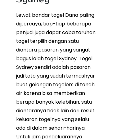
Lewat bandar togel Dana paling
dipercaya, tiap-tiap beberapa
penjudi juga dapat coba taruhan
togel terpilih dengan satu
diantara pasaran yang sangat
bagus ialah togel Sydney. Togel
Sydney sendiri adalah pasaran
judi toto yang sudah termashyur
buat golongan togelers di tanah
air karena bisa memberikan
berapa banyak kelebihan, satu
diantaranya tidak lain dari result
keluaran togelnya yang selalu
ada di dalam sehari-harinya.
Untuk jam pengeluarannya