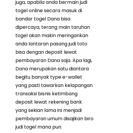
juga, apabila anda bermain judi
togel online secara masuk di
bandar togel Dana bisa
dipercaya, terang main taruhan
togel akan makin meringankan
anda lantaran pasang judi toto
bisa dengan deposit lewat
pembayaran Dana saja. Apa lagi,
Dana merupakan satu diantara
begitu banyak type e-wallet
yang pasti tawarkan kelapangan
transaksi bisnis ketimbang
deposit lewat rekening bank
yang sekian lama ini menjadi
pembayaran umum disajikan biro
judi togel mana pun.