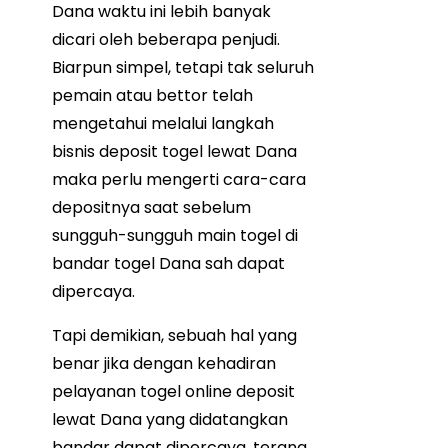
Dana waktu ini lebih banyak
dicari oleh beberapa penjudi.
Biarpun simpel, tetapi tak seluruh
pemain atau bettor telah
mengetahui melalui langkah
bisnis deposit togel lewat Dana
maka perlu mengerti cara-cara
depositnya saat sebelum
sungguh-sungguh main togel di
bandar togel Dana sah dapat
dipercaya.
Tapi demikian, sebuah hal yang
benar jika dengan kehadiran
pelayanan togel online deposit
lewat Dana yang didatangkan
bandar dapat dipercaya, terang