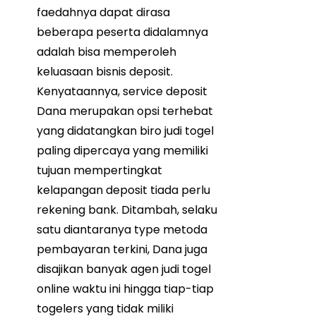
faedahnya dapat dirasa
beberapa peserta didalamnya
adalah bisa memperoleh
keluasaan bisnis deposit.
Kenyataannya, service deposit
Dana merupakan opsi terhebat
yang didatangkan biro judi togel
paling dipercaya yang memiliki
tujuan mempertingkat
kelapangan deposit tiada perlu
rekening bank. Ditambah, selaku
satu diantaranya type metoda
pembayaran terkini, Dana juga
disajikan banyak agen judi togel
online waktu ini hingga tiap-tiap
togelers yang tidak miliki