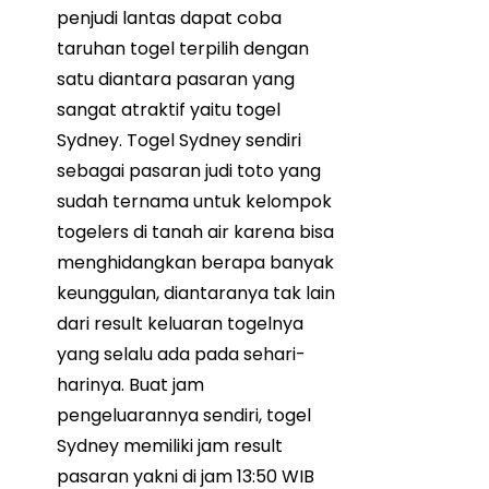
penjudi lantas dapat coba
taruhan togel terpilih dengan
satu diantara pasaran yang
sangat atraktif yaitu togel
Sydney. Togel Sydney sendiri
sebagai pasaran judi toto yang
sudah ternama untuk kelompok
togelers di tanah air karena bisa
menghidangkan berapa banyak
keunggulan, diantaranya tak lain
dari result keluaran togelnya
yang selalu ada pada sehari-
harinya. Buat jam
pengeluarannya sendiri, togel
Sydney memiliki jam result
pasaran yakni di jam 13:50 WIB