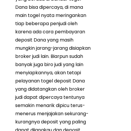
Dana bisa dipercaya, di mana
main togel nyata meringankan
tiap beberapa penjudi oleh
karena ada cara pembayaran
deposit Dana yang masih
mungkin jarang-jarang disiapkan
broker judi lain. Biarpun sudah
banyak juga biro judi yang lain
menyiapkannya, akan tetapi
pelayanan togel deposit Dana
yang didatangkan oleh broker
judi dapat dipercaya tentunya
semakin menarik dipicu terus-
menerus menjajakan sekurang-
kurangnya deposit yang paling
dapat dijangkau dan deposit