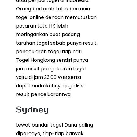
atau penjudi togel di Indonesia.
Orang bertaruh kalau bermain
togel online dengan memutuskan
pasaran toto HK lebih
meringankan buat pasang
taruhan togel sebab punya result
pengeluaran togel tiap hari.
Togel Hongkong sendiri punya
jam result pengeluaran togel
yaitu di jam 23:00 WIB serta
dapat anda ikutinya juga live
result pengeluarannya.
Sydney
Lewat bandar togel Dana paling
dipercaya, tiap-tiap banyak