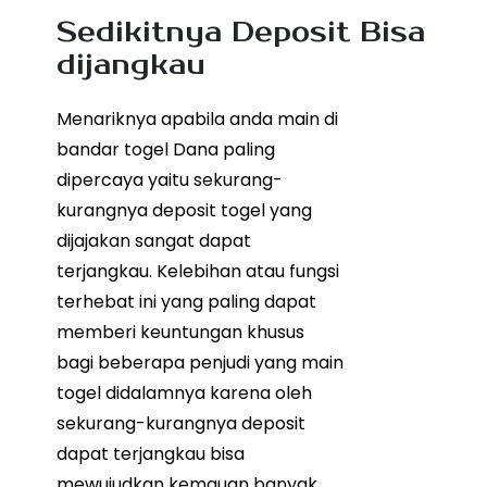
Sedikitnya Deposit Bisa
dijangkau
Menariknya apabila anda main di
bandar togel Dana paling
dipercaya yaitu sekurang-
kurangnya deposit togel yang
dijajakan sangat dapat
terjangkau. Kelebihan atau fungsi
terhebat ini yang paling dapat
memberi keuntungan khusus
bagi beberapa penjudi yang main
togel didalamnya karena oleh
sekurang-kurangnya deposit
dapat terjangkau bisa
mewujudkan kemauan banyak