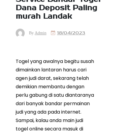
Dana Deposit Paling
murah Landak
18/04/2023
By
Admin
Togel yang awalnya begitu susah
dimainkan lantaran harus cari
agen judi darat, sekarang telah
demikian membantu dengan
perlu gabung di satu diantaranya
dari banyak bandar permainan
judi yang ada pada internet.
Sampai, kalau anda main judi
togel online secara masuk di