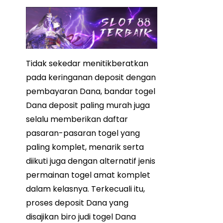
Tidak sekedar menitikberatkan
pada keringanan deposit dengan
pembayaran Dana, bandar togel
Dana deposit paling murah juga
selalu memberikan daftar
pasaran-pasaran togel yang
paling komplet, menarik serta
diikuti juga dengan alternatif jenis
permainan togel amat komplet
dalam kelasnya. Terkecuali itu,
proses deposit Dana yang
disajikan biro judi togel Dana