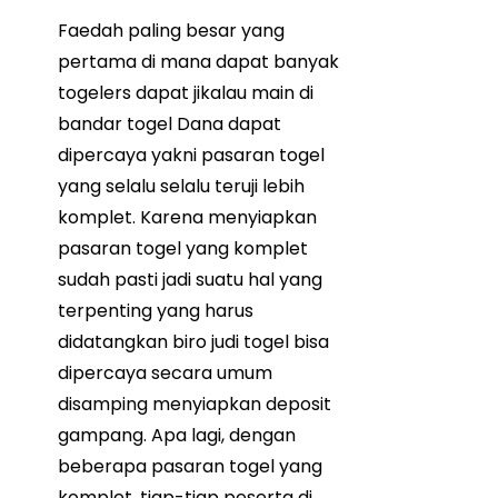
Faedah paling besar yang
pertama di mana dapat banyak
togelers dapat jikalau main di
bandar togel Dana dapat
dipercaya yakni pasaran togel
yang selalu selalu teruji lebih
komplet. Karena menyiapkan
pasaran togel yang komplet
sudah pasti jadi suatu hal yang
terpenting yang harus
didatangkan biro judi togel bisa
dipercaya secara umum
disamping menyiapkan deposit
gampang. Apa lagi, dengan
beberapa pasaran togel yang
komplet, tiap-tiap peserta di