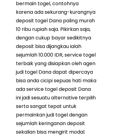
bermain togel, contohnya
karena ada sekurang-kurangnya
deposit togel Dana paling murah
10 ribu rupiah saja. Pikirkan saja,
dengan cukup bayar sedikitnya
deposit bisa dijangkau ialah
sejumlah 10.000 IDR, service togel
terbaik yang disiapkan oleh agen
judi togel Dana dapat dipercaya
bisa anda cicipi sepuas hati maka
ada service togel deposit Dana
ini jadi sesuatu alternative terpilih
serta sangat tepat untuk
permainkan judi togel dengan
sejumlah keringanan deposit
sekalian bisa mengirit modal.