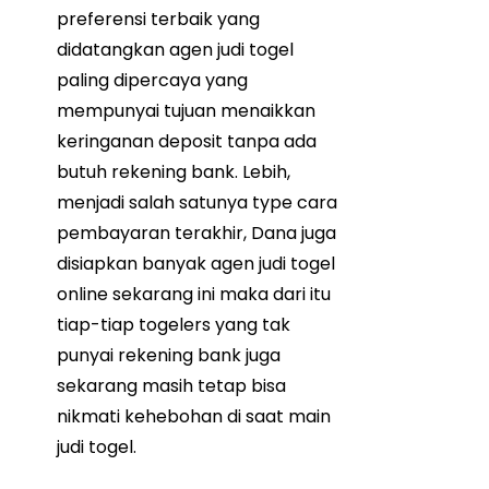
preferensi terbaik yang
didatangkan agen judi togel
paling dipercaya yang
mempunyai tujuan menaikkan
keringanan deposit tanpa ada
butuh rekening bank. Lebih,
menjadi salah satunya type cara
pembayaran terakhir, Dana juga
disiapkan banyak agen judi togel
online sekarang ini maka dari itu
tiap-tiap togelers yang tak
punyai rekening bank juga
sekarang masih tetap bisa
nikmati kehebohan di saat main
judi togel.