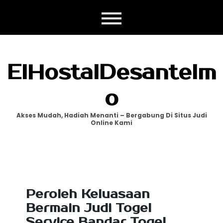
Skip
to
content
ElHostalDesantelm
O
Akses Mudah, Hadiah Menanti – Bergabung Di Situs Judi
Online Kami
Peroleh Keluasaan
Bermain Judi Togel
Service Bandar Togel