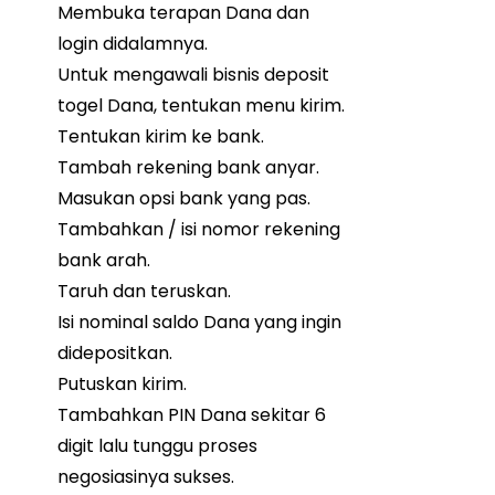
Membuka terapan Dana dan
login didalamnya.
Untuk mengawali bisnis deposit
togel Dana, tentukan menu kirim.
Tentukan kirim ke bank.
Tambah rekening bank anyar.
Masukan opsi bank yang pas.
Tambahkan / isi nomor rekening
bank arah.
Taruh dan teruskan.
Isi nominal saldo Dana yang ingin
didepositkan.
Putuskan kirim.
Tambahkan PIN Dana sekitar 6
digit lalu tunggu proses
negosiasinya sukses.