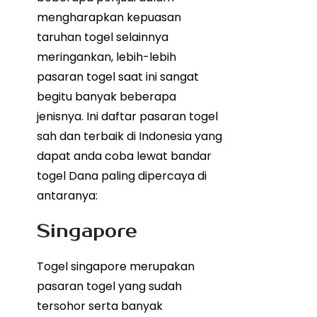
mengharapkan kepuasan
taruhan togel selainnya
meringankan, lebih-lebih
pasaran togel saat ini sangat
begitu banyak beberapa
jenisnya. Ini daftar pasaran togel
sah dan terbaik di Indonesia yang
dapat anda coba lewat bandar
togel Dana paling dipercaya di
antaranya:
Singapore
Togel singapore merupakan
pasaran togel yang sudah
tersohor serta banyak