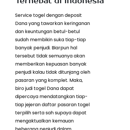
Terhebat di Indonesia
Service togel dengan deposit
Dana yang tawarkan keringanan
dan keuntungan betul-betul
sudah membikin suka tiap-tiap
banyak penjudi. Biarpun hal
tersebut tidak semuanya akan
memberikan kepuasan banyak
penjudi kalau tidak ditunjang oleh
pasaran yang komplet. Maka,
biro judi togel Dana dapat
dipercaya mendatangkan tiap-
tiap jejeran daftar pasaran togel
terpilih serta sah supaya dapat
mengaktualkan kemauan
beberapa penjudi dalam