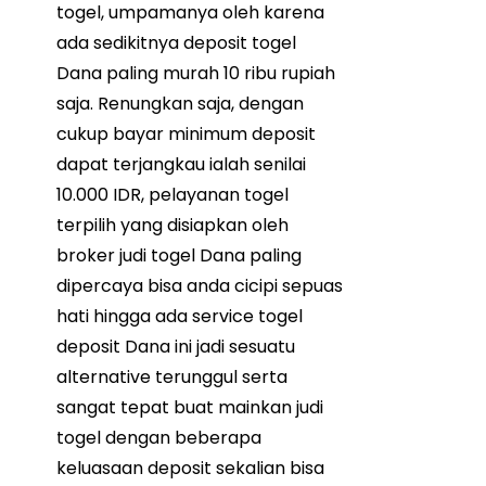
togel, umpamanya oleh karena
ada sedikitnya deposit togel
Dana paling murah 10 ribu rupiah
saja. Renungkan saja, dengan
cukup bayar minimum deposit
dapat terjangkau ialah senilai
10.000 IDR, pelayanan togel
terpilih yang disiapkan oleh
broker judi togel Dana paling
dipercaya bisa anda cicipi sepuas
hati hingga ada service togel
deposit Dana ini jadi sesuatu
alternative terunggul serta
sangat tepat buat mainkan judi
togel dengan beberapa
keluasaan deposit sekalian bisa