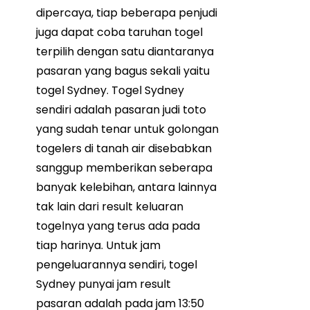
dipercaya, tiap beberapa penjudi
juga dapat coba taruhan togel
terpilih dengan satu diantaranya
pasaran yang bagus sekali yaitu
togel Sydney. Togel Sydney
sendiri adalah pasaran judi toto
yang sudah tenar untuk golongan
togelers di tanah air disebabkan
sanggup memberikan seberapa
banyak kelebihan, antara lainnya
tak lain dari result keluaran
togelnya yang terus ada pada
tiap harinya. Untuk jam
pengeluarannya sendiri, togel
Sydney punyai jam result
pasaran adalah pada jam 13:50