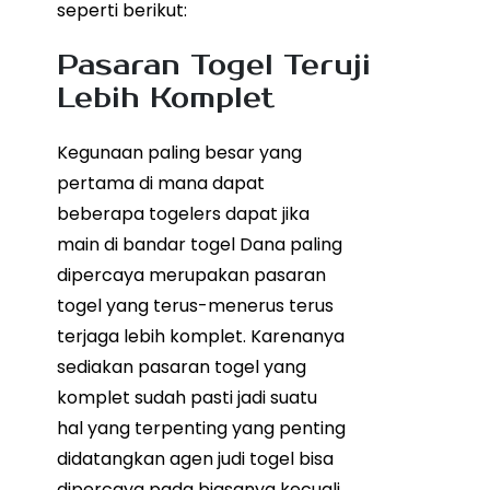
seperti berikut:
Pasaran Togel Teruji
Lebih Komplet
Kegunaan paling besar yang
pertama di mana dapat
beberapa togelers dapat jika
main di bandar togel Dana paling
dipercaya merupakan pasaran
togel yang terus-menerus terus
terjaga lebih komplet. Karenanya
sediakan pasaran togel yang
komplet sudah pasti jadi suatu
hal yang terpenting yang penting
didatangkan agen judi togel bisa
dipercaya pada biasanya kecuali