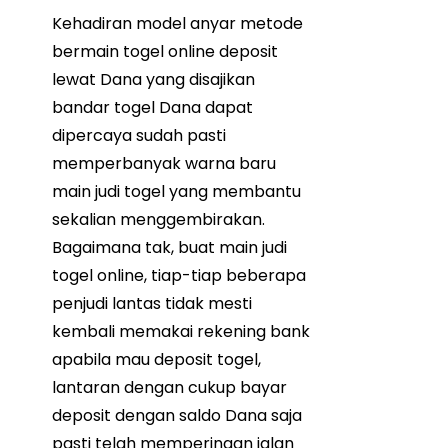
Kehadiran model anyar metode
bermain togel online deposit
lewat Dana yang disajikan
bandar togel Dana dapat
dipercaya sudah pasti
memperbanyak warna baru
main judi togel yang membantu
sekalian menggembirakan.
Bagaimana tak, buat main judi
togel online, tiap-tiap beberapa
penjudi lantas tidak mesti
kembali memakai rekening bank
apabila mau deposit togel,
lantaran dengan cukup bayar
deposit dengan saldo Dana saja
pasti telah memperingan jalan