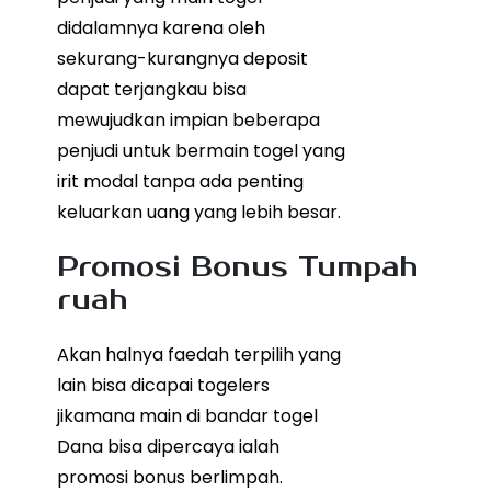
didalamnya karena oleh
sekurang-kurangnya deposit
dapat terjangkau bisa
mewujudkan impian beberapa
penjudi untuk bermain togel yang
irit modal tanpa ada penting
keluarkan uang yang lebih besar.
Promosi Bonus Tumpah
ruah
Akan halnya faedah terpilih yang
lain bisa dicapai togelers
jikamana main di bandar togel
Dana bisa dipercaya ialah
promosi bonus berlimpah.