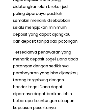
didatangkan oleh broker judi
paling dipercaya pastilah
semakin menarik disebabkan
selalu menjajakan minimum
deposit yang dapat dijangkau
dan deposit tanpa ada potongan.
Tersedianya penawaran yang
menarik deposit togel Dana tiada
potongan dengan sedikitnya
pembayaran yang bisa dijangkau,
terang tergabung dengan
bandar togel Dana dapat
dipercaya dapat berikan lebih
beberapa keuntungan ataupun
kepuasan pesertanya.