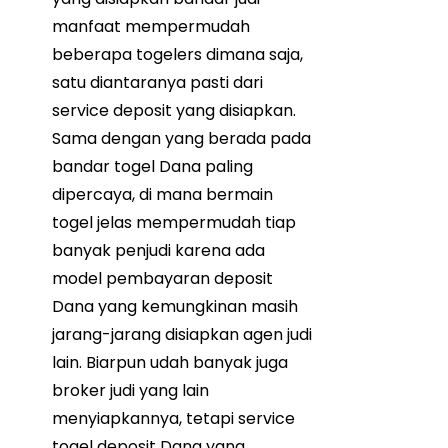
manfaat mempermudah
beberapa togelers dimana saja,
satu diantaranya pasti dari
service deposit yang disiapkan.
Sama dengan yang berada pada
bandar togel Dana paling
dipercaya, di mana bermain
togel jelas mempermudah tiap
banyak penjudi karena ada
model pembayaran deposit
Dana yang kemungkinan masih
jarang-jarang disiapkan agen judi
lain. Biarpun udah banyak juga
broker judi yang lain
menyiapkannya, tetapi service
togel deposit Dana yang