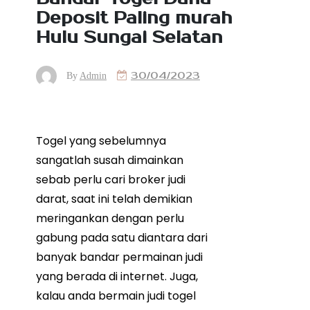
Deposit Paling murah
Hulu Sungai Selatan
30/04/2023
By
Admin
Togel yang sebelumnya
sangatlah susah dimainkan
sebab perlu cari broker judi
darat, saat ini telah demikian
meringankan dengan perlu
gabung pada satu diantara dari
banyak bandar permainan judi
yang berada di internet. Juga,
kalau anda bermain judi togel