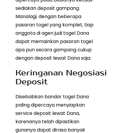
sediakan deposit gampang.
Manalagi, dengan beberapa
pasaran togel yang komplet, tiap
anggota di agen judi togel Dana
dapat memainkan pasaran togel
apa pun secara gampang cukup
dengan deposit lewat Dana saja.
Keringanan Negosiasi
Deposit
Disebabkan bandar togel Dana
paling dipercaya menyiapkan
service deposit lewat Dana,
karenanya telah dipastikan
gunanya dapat dirasa banyak