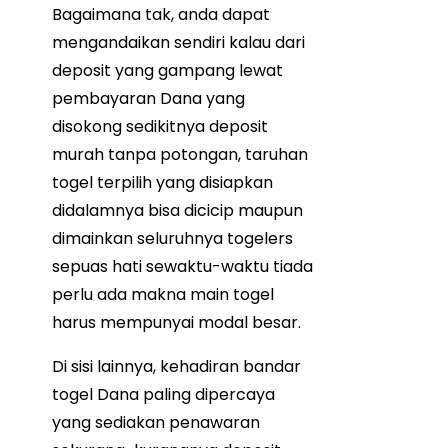
Bagaimana tak, anda dapat
mengandaikan sendiri kalau dari
deposit yang gampang lewat
pembayaran Dana yang
disokong sedikitnya deposit
murah tanpa potongan, taruhan
togel terpilih yang disiapkan
didalamnya bisa dicicip maupun
dimainkan seluruhnya togelers
sepuas hati sewaktu-waktu tiada
perlu ada makna main togel
harus mempunyai modal besar.
Di sisi lainnya, kehadiran bandar
togel Dana paling dipercaya
yang sediakan penawaran