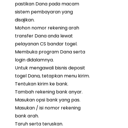
pastikan Dana pada macam
sistem pembayaran yang
disajikan.
Mohon nomor rekening arah
transfer Dana anda lewat
pelayanan CS bandar togel.
Membuka program Dana serta
login didalamnya.
Untuk mengawali bisnis deposit
togel Dana, tetapkan menu kirim.
Tentukan kirim ke bank.
Tambah rekening bank anyar.
Masukan opsi bank yang pas.
Masukan / isi nomor rekening
bank arah.
Taruh serta teruskan.