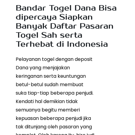
Bandar Togel Dana Bisa
dipercaya Siapkan
Banyak Daftar Pasaran
Togel Sah serta
Terhebat di Indonesia
Pelayanan togel dengan deposit
Dana yang menjajakan
keringanan serta keuntungan
betul-betul sudah membuat
suka tiap-tiap beberapa penjudi.
Kendati hal demikian tidak
semuanya begitu memberi
kepuasan beberapa penjudi jika
tak ditunjang oleh pasaran yang