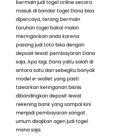
bermain judi togel online secara
masuk di bandar togel Dana bisa
dipercaya, terang bermain
taruhan togel bakal makin
meringankan anda karena
pasang judi toto bisa dengan
deposit lewat pembayaran Dana
saja. Apa lagi, Dana yaitu salah di
antara satu dari sebegitu banyak
model e-wallet yang pasti
tawarkan keringanan bisnis
dibandingkan deposit lewat
rekening bank yang sampai kini
menjadi pembayaran sangat
umum disajikan agen judi togel
mana saja.