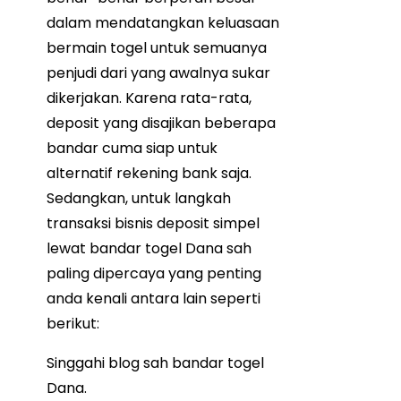
dalam mendatangkan keluasaan
bermain togel untuk semuanya
penjudi dari yang awalnya sukar
dikerjakan. Karena rata-rata,
deposit yang disajikan beberapa
bandar cuma siap untuk
alternatif rekening bank saja.
Sedangkan, untuk langkah
transaksi bisnis deposit simpel
lewat bandar togel Dana sah
paling dipercaya yang penting
anda kenali antara lain seperti
berikut:
Singgahi blog sah bandar togel
Dana.