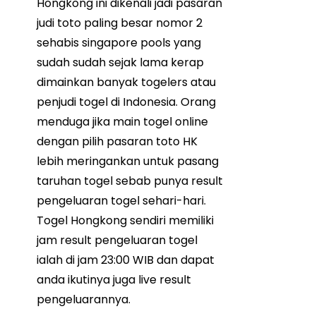
Hongkong ini dikenali jadi pasaran
judi toto paling besar nomor 2
sehabis singapore pools yang
sudah sudah sejak lama kerap
dimainkan banyak togelers atau
penjudi togel di Indonesia. Orang
menduga jika main togel online
dengan pilih pasaran toto HK
lebih meringankan untuk pasang
taruhan togel sebab punya result
pengeluaran togel sehari-hari.
Togel Hongkong sendiri memiliki
jam result pengeluaran togel
ialah di jam 23:00 WIB dan dapat
anda ikutinya juga live result
pengeluarannya.