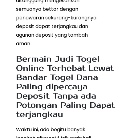
ditanggung mengesankan
semuanya bettor dengan
penawaran sekurang-kurangnya
deposit dapat terjangkau dan
agunan deposit yang tambah
aman.
Bermain Judi Togel
Online Terhebat Lewat
Bandar Togel Dana
Paling dipercaya
Deposit Tanpa ada
Potongan Paling Dapat
terjangkau
Waktu ini, ada begitu banyak