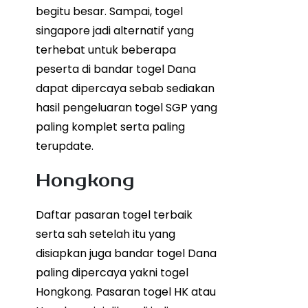
begitu besar. Sampai, togel
singapore jadi alternatif yang
terhebat untuk beberapa
peserta di bandar togel Dana
dapat dipercaya sebab sediakan
hasil pengeluaran togel SGP yang
paling komplet serta paling
terupdate.
Hongkong
Daftar pasaran togel terbaik
serta sah setelah itu yang
disiapkan juga bandar togel Dana
paling dipercaya yakni togel
Hongkong. Pasaran togel HK atau