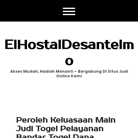
Skip
to
content
ElHostalDesantelm
O
Akses Mudah, Hadiah Menanti – Bergabung Di Situs Judi
Online Kami
Peroleh Keluasaan Main
Judi Togel Pelayanan
Bandar Togel Dana