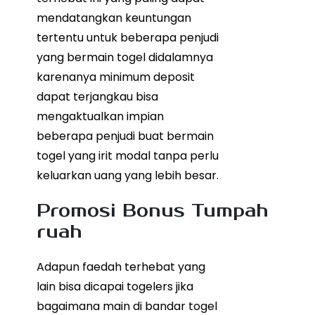
mendatangkan keuntungan
tertentu untuk beberapa penjudi
yang bermain togel didalamnya
karenanya minimum deposit
dapat terjangkau bisa
mengaktualkan impian
beberapa penjudi buat bermain
togel yang irit modal tanpa perlu
keluarkan uang yang lebih besar.
Promosi Bonus Tumpah
ruah
Adapun faedah terhebat yang
lain bisa dicapai togelers jika
bagaimana main di bandar togel