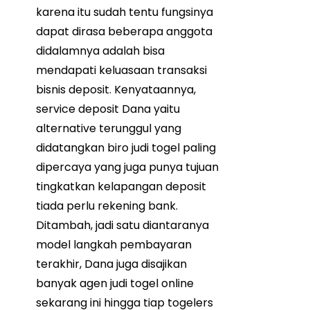
karena itu sudah tentu fungsinya
dapat dirasa beberapa anggota
didalamnya adalah bisa
mendapati keluasaan transaksi
bisnis deposit. Kenyataannya,
service deposit Dana yaitu
alternative terunggul yang
didatangkan biro judi togel paling
dipercaya yang juga punya tujuan
tingkatkan kelapangan deposit
tiada perlu rekening bank.
Ditambah, jadi satu diantaranya
model langkah pembayaran
terakhir, Dana juga disajikan
banyak agen judi togel online
sekarang ini hingga tiap togelers