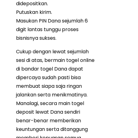
didepositkan.
Putuskan kirim.
Masukan PIN Dana sejumlah 6
digit lantas tunggu proses
bisnisnya sukses.
Cukup dengan lewat sejumlah
sesi di atas, bermain togel online
di bandar togel Dana dapat
dipercaya sudah pasti bisa
membuat siapa saja ringan
jalankan serta menikmatinya.
Manalagi, secara main togel
deposit lewat Dana sendiri
benar-benar memberikan
keuntungan serta ditanggung
memberi kepuasan semua