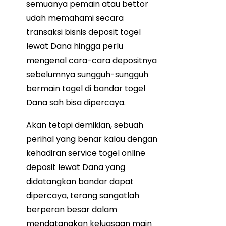
semuanya pemain atau bettor
udah memahami secara
transaksi bisnis deposit togel
lewat Dana hingga perlu
mengenal cara-cara depositnya
sebelumnya sungguh-sungguh
bermain togel di bandar togel
Dana sah bisa dipercaya.
Akan tetapi demikian, sebuah
perihal yang benar kalau dengan
kehadiran service togel online
deposit lewat Dana yang
didatangkan bandar dapat
dipercaya, terang sangatlah
berperan besar dalam
mendatangkan keluasaan main