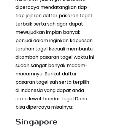
dipercaya mendatangkan tiap-
tiap jejeran daftar pasaran togel
terbaik serta sah agar dapat
mewujudkan impian banyak
penjudi dalam inginkan kepuasan
taruhan togel kecuali membantu,
ditambah pasaran togel waktu ini
sudah sangat banyak macam-
macamnya. Berikut daftar
pasaran togel sah serta terpilih
di Indonesia yang dapat anda
coba lewat bandar togel Dana
bisa dipercaya misalnya:
Singapore