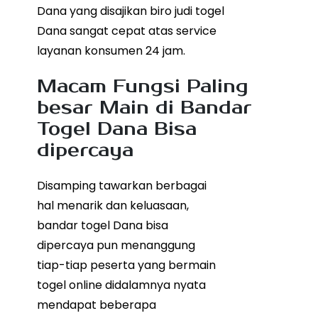
Dana yang disajikan biro judi togel
Dana sangat cepat atas service
layanan konsumen 24 jam.
Macam Fungsi Paling
besar Main di Bandar
Togel Dana Bisa
dipercaya
Disamping tawarkan berbagai
hal menarik dan keluasaan,
bandar togel Dana bisa
dipercaya pun menanggung
tiap-tiap peserta yang bermain
togel online didalamnya nyata
mendapat beberapa