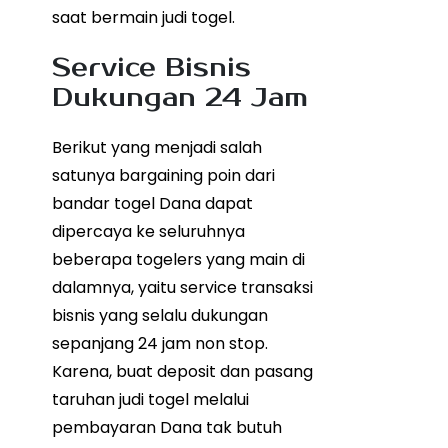
saat bermain judi togel.
Service Bisnis
Dukungan 24 Jam
Berikut yang menjadi salah
satunya bargaining poin dari
bandar togel Dana dapat
dipercaya ke seluruhnya
beberapa togelers yang main di
dalamnya, yaitu service transaksi
bisnis yang selalu dukungan
sepanjang 24 jam non stop.
Karena, buat deposit dan pasang
taruhan judi togel melalui
pembayaran Dana tak butuh