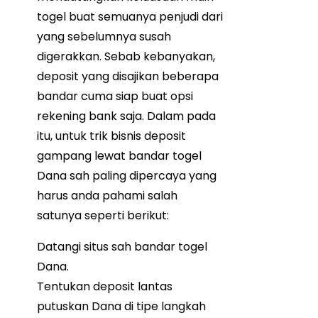
togel buat semuanya penjudi dari
yang sebelumnya susah
digerakkan. Sebab kebanyakan,
deposit yang disajikan beberapa
bandar cuma siap buat opsi
rekening bank saja. Dalam pada
itu, untuk trik bisnis deposit
gampang lewat bandar togel
Dana sah paling dipercaya yang
harus anda pahami salah
satunya seperti berikut:
Datangi situs sah bandar togel
Dana.
Tentukan deposit lantas
putuskan Dana di tipe langkah