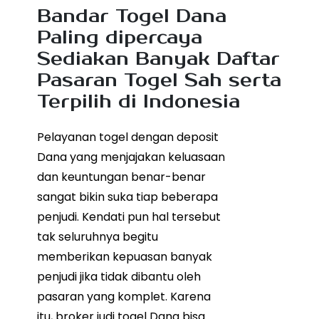
Bandar Togel Dana
Paling dipercaya
Sediakan Banyak Daftar
Pasaran Togel Sah serta
Terpilih di Indonesia
Pelayanan togel dengan deposit
Dana yang menjajakan keluasaan
dan keuntungan benar-benar
sangat bikin suka tiap beberapa
penjudi. Kendati pun hal tersebut
tak seluruhnya begitu
memberikan kepuasan banyak
penjudi jika tidak dibantu oleh
pasaran yang komplet. Karena
itu, broker judi togel Dana bisa