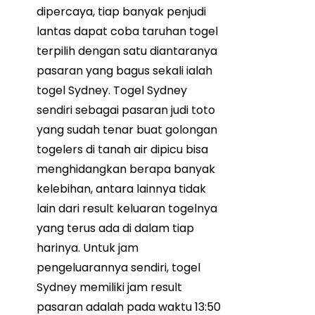
dipercaya, tiap banyak penjudi
lantas dapat coba taruhan togel
terpilih dengan satu diantaranya
pasaran yang bagus sekali ialah
togel Sydney. Togel Sydney
sendiri sebagai pasaran judi toto
yang sudah tenar buat golongan
togelers di tanah air dipicu bisa
menghidangkan berapa banyak
kelebihan, antara lainnya tidak
lain dari result keluaran togelnya
yang terus ada di dalam tiap
harinya. Untuk jam
pengeluarannya sendiri, togel
Sydney memiliki jam result
pasaran adalah pada waktu 13:50