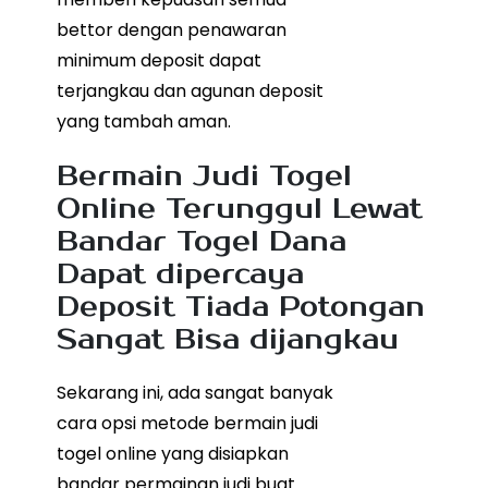
bettor dengan penawaran
minimum deposit dapat
terjangkau dan agunan deposit
yang tambah aman.
Bermain Judi Togel
Online Terunggul Lewat
Bandar Togel Dana
Dapat dipercaya
Deposit Tiada Potongan
Sangat Bisa dijangkau
Sekarang ini, ada sangat banyak
cara opsi metode bermain judi
togel online yang disiapkan
bandar permainan judi buat