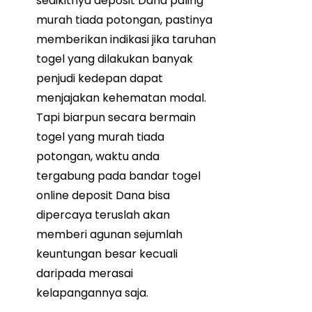
sedikitnya deposit Dana paling
murah tiada potongan, pastinya
memberikan indikasi jika taruhan
togel yang dilakukan banyak
penjudi kedepan dapat
menjajakan kehematan modal.
Tapi biarpun secara bermain
togel yang murah tiada
potongan, waktu anda
tergabung pada bandar togel
online deposit Dana bisa
dipercaya teruslah akan
memberi agunan sejumlah
keuntungan besar kecuali
daripada merasai
kelapangannya saja.