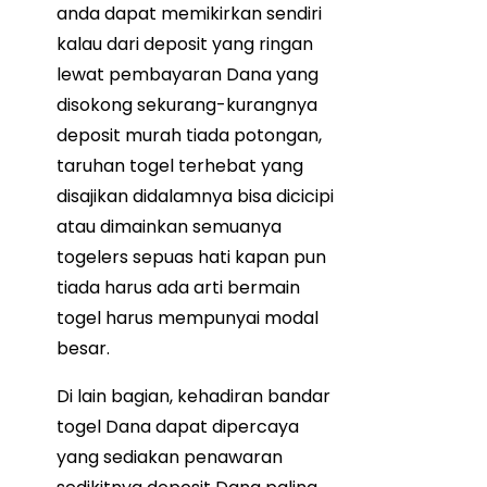
anda dapat memikirkan sendiri
kalau dari deposit yang ringan
lewat pembayaran Dana yang
disokong sekurang-kurangnya
deposit murah tiada potongan,
taruhan togel terhebat yang
disajikan didalamnya bisa dicicipi
atau dimainkan semuanya
togelers sepuas hati kapan pun
tiada harus ada arti bermain
togel harus mempunyai modal
besar.
Di lain bagian, kehadiran bandar
togel Dana dapat dipercaya
yang sediakan penawaran