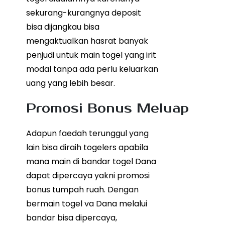
sekurang-kurangnya deposit
bisa dijangkau bisa
mengaktualkan hasrat banyak
penjudi untuk main togel yang irit
modal tanpa ada perlu keluarkan
uang yang lebih besar.
Promosi Bonus Meluap
Adapun faedah terunggul yang
lain bisa diraih togelers apabila
mana main di bandar togel Dana
dapat dipercaya yakni promosi
bonus tumpah ruah. Dengan
bermain togel va Dana melalui
bandar bisa dipercaya,