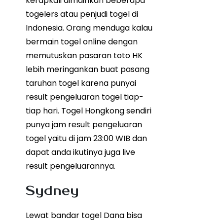
kerapkali dimainkan beberapa
togelers atau penjudi togel di
Indonesia. Orang menduga kalau
bermain togel online dengan
memutuskan pasaran toto HK
lebih meringankan buat pasang
taruhan togel karena punyai
result pengeluaran togel tiap-
tiap hari. Togel Hongkong sendiri
punya jam result pengeluaran
togel yaitu di jam 23:00 WIB dan
dapat anda ikutinya juga live
result pengeluarannya.
Sydney
Lewat bandar togel Dana bisa