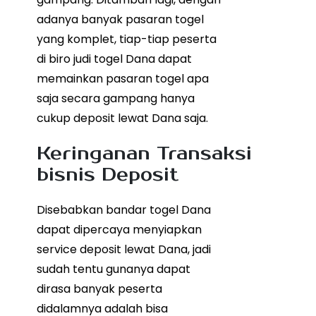
adanya banyak pasaran togel
yang komplet, tiap-tiap peserta
di biro judi togel Dana dapat
memainkan pasaran togel apa
saja secara gampang hanya
cukup deposit lewat Dana saja.
Keringanan Transaksi
bisnis Deposit
Disebabkan bandar togel Dana
dapat dipercaya menyiapkan
service deposit lewat Dana, jadi
sudah tentu gunanya dapat
dirasa banyak peserta
didalamnya adalah bisa