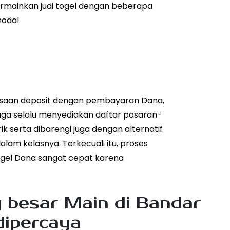
ermainkan judi togel dengan beberapa
modal.
saan deposit dengan pembayaran Dana,
uga selalu menyediakan daftar pasaran-
k serta dibarengi juga dengan alternatif
am kelasnya. Terkecuali itu, proses
togel Dana sangat cepat karena
g besar Main di Bandar
dipercaya