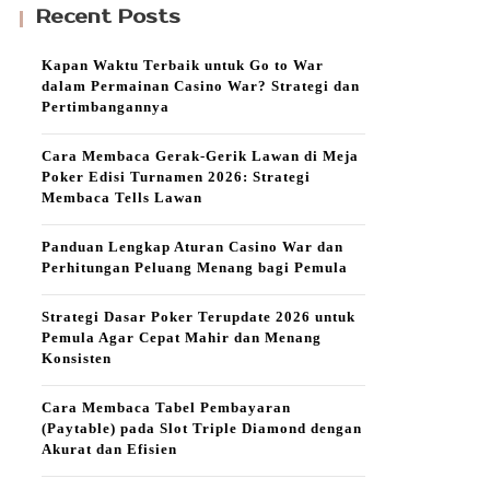
Recent Posts
Kapan Waktu Terbaik untuk Go to War
dalam Permainan Casino War? Strategi dan
Pertimbangannya
Cara Membaca Gerak-Gerik Lawan di Meja
Poker Edisi Turnamen 2026: Strategi
Membaca Tells Lawan
Panduan Lengkap Aturan Casino War dan
Perhitungan Peluang Menang bagi Pemula
Strategi Dasar Poker Terupdate 2026 untuk
Pemula Agar Cepat Mahir dan Menang
Konsisten
Cara Membaca Tabel Pembayaran
(Paytable) pada Slot Triple Diamond dengan
Akurat dan Efisien