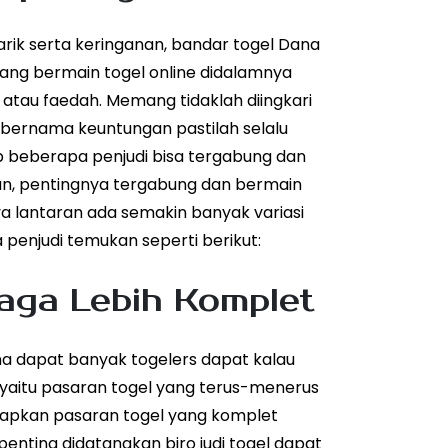
ik serta keringanan, bandar togel Dana
yang bermain togel online didalamnya
tau faedah. Memang tidaklah diingkari
ng bernama keuntungan pastilah selalu
p beberapa penjudi bisa tergabung dan
an, pentingnya tergabung dan bermain
a lantaran ada semakin banyak variasi
penjudi temukan seperti berikut:
aga Lebih Komplet
a dapat banyak togelers dapat kalau
 yaitu pasaran togel yang terus-menerus
 siapkan pasaran togel yang komplet
penting didatangkan biro judi togel dapat