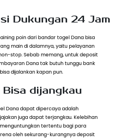
asi Dukungan 24 Jam
gaining poin dari bandar togel Dana bisa
ang main di dalamnya, yaitu pelayanan
m non-stop. Sebab memang, untuk deposit
 pembayaran Dana tak butuh tunggu bank
bisa dijalankan kapan pun.
 Bisa dijangkau
gel Dana dapat dipercaya adalah
ajakan juga dapat terjangkau. Kelebihan
at menguntungkan tertentu bagi para
arena oleh sekurang-kurangnya deposit