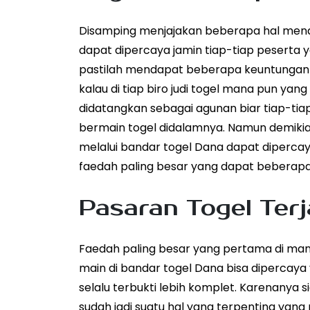
Disamping menjajakan beberapa hal menar
dapat dipercaya jamin tiap-tiap peserta 
pastilah mendapat beberapa keuntungan a
kalau di tiap biro judi togel mana pun ya
didatangkan sebagai agunan biar tiap-tia
bermain togel didalamnya. Namun demiki
melalui bandar togel Dana dapat dipercay
faedah paling besar yang dapat beberapa 
Pasaran Togel Terj
Faedah paling besar yang pertama di man
main di bandar togel Dana bisa dipercaya
selalu terbukti lebih komplet. Karenanya
sudah jadi suatu hal yang terpenting yang 