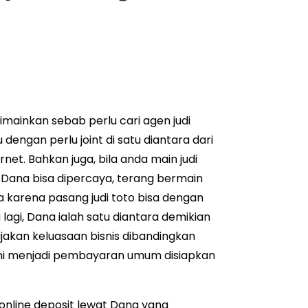
mainkan sebab perlu cari agen judi
engan perlu joint di satu diantara dari
net. Bahkan juga, bila anda main judi
l Dana bisa dipercaya, terang bermain
karena pasang judi toto bisa dengan
agi, Dana ialah satu diantara demikian
akan keluasaan bisnis dibandingkan
 ini menjadi pembayaran umum disiapkan
 online deposit lewat Dana yang