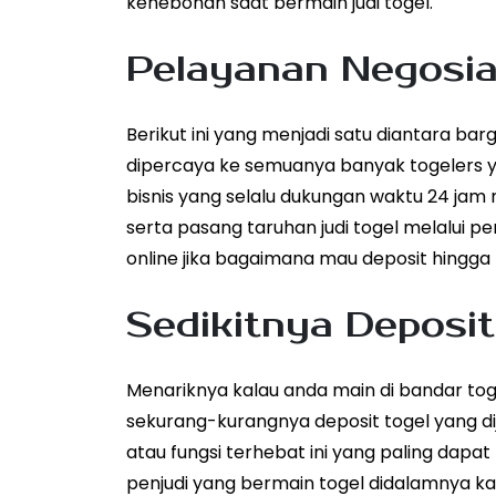
kehebohan saat bermain judi togel.
Pelayanan Negosi
Berikut ini yang menjadi satu diantara bar
dipercaya ke semuanya banyak togelers y
bisnis yang selalu dukungan waktu 24 ja
serta pasang taruhan judi togel melalui
online jika bagaimana mau deposit hingga 
Sedikitnya Deposit
Menariknya kalau anda main di bandar to
sekurang-kurangnya deposit togel yang dij
atau fungsi terhebat ini yang paling dap
penjudi yang bermain togel didalamnya k