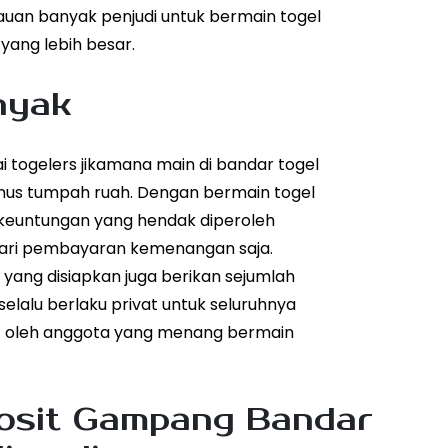
uan banyak penjudi untuk bermain togel
 yang lebih besar.
nyak
pai togelers jikamana main di bandar togel
nus tumpah ruah. Dengan bermain togel
 keuntungan yang hendak diperoleh
ari pembayaran kemenangan saja.
yang disiapkan juga berikan sejumlah
elalu berlaku privat untuk seluruhnya
t oleh anggota yang menang bermain
posit Gampang Bandar