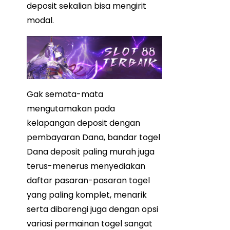
deposit sekalian bisa mengirit
modal.
Gak semata-mata
mengutamakan pada
kelapangan deposit dengan
pembayaran Dana, bandar togel
Dana deposit paling murah juga
terus-menerus menyediakan
daftar pasaran-pasaran togel
yang paling komplet, menarik
serta dibarengi juga dengan opsi
variasi permainan togel sangat