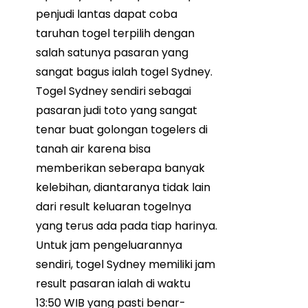
penjudi lantas dapat coba
taruhan togel terpilih dengan
salah satunya pasaran yang
sangat bagus ialah togel Sydney.
Togel Sydney sendiri sebagai
pasaran judi toto yang sangat
tenar buat golongan togelers di
tanah air karena bisa
memberikan seberapa banyak
kelebihan, diantaranya tidak lain
dari result keluaran togelnya
yang terus ada pada tiap harinya.
Untuk jam pengeluarannya
sendiri, togel Sydney memiliki jam
result pasaran ialah di waktu
13:50 WIB yang pasti benar-