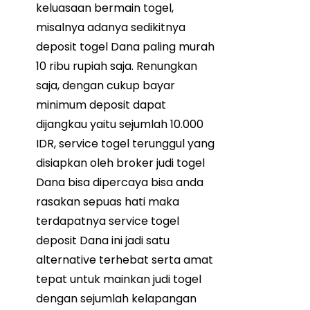
keluasaan bermain togel,
misalnya adanya sedikitnya
deposit togel Dana paling murah
10 ribu rupiah saja. Renungkan
saja, dengan cukup bayar
minimum deposit dapat
dijangkau yaitu sejumlah 10.000
IDR, service togel terunggul yang
disiapkan oleh broker judi togel
Dana bisa dipercaya bisa anda
rasakan sepuas hati maka
terdapatnya service togel
deposit Dana ini jadi satu
alternative terhebat serta amat
tepat untuk mainkan judi togel
dengan sejumlah kelapangan