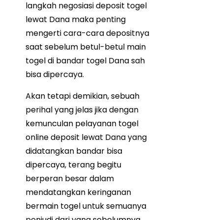
langkah negosiasi deposit togel
lewat Dana maka penting
mengerti cara-cara depositnya
saat sebelum betul-betul main
togel di bandar togel Dana sah
bisa dipercaya.
Akan tetapi demikian, sebuah
perihal yang jelas jika dengan
kemunculan pelayanan togel
online deposit lewat Dana yang
didatangkan bandar bisa
dipercaya, terang begitu
berperan besar dalam
mendatangkan keringanan
bermain togel untuk semuanya
penjudi dari yang sebelumnya