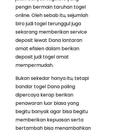
pengin bermain taruhan togel
online. Oleh sebab itu, sejumlah
biro judi togel terunggul juga
sekarang memberikan service
deposit lewat Dana lantaran
amat efisien dalam berikan
deposit judi togel amat
mempermudah.
Bukan sekedar hanya itu, tetapi
bandar togel Dana paling
dipercaya kerap berikan
penawaran luar biasa yang
begitu banyak agar bisa begitu
memberikan kepuasan serta
bertambah bisa menambahkan