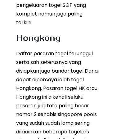
pengeluaran togel SGP yang
komplet namun juga paling
terkini.
Hongkong
Daftar pasaran togel terunggul
serta sah seterusnya yang
disiapkan juga bandar togel Dana
dapat dipercaya ialah togel
Hongkong. Pasaran togel HK atau
Hongkong ini dikenali selaku
pasaran judi toto paling besar
nomor 2 sehabis singapore pools
yang sudah sudah lama sering
dimainkan beberapa togelers