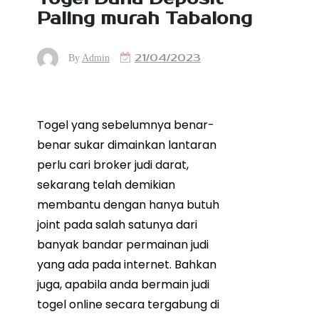
Paling murah Tabalong
21/04/2023
By
Admin
Togel yang sebelumnya benar-
benar sukar dimainkan lantaran
perlu cari broker judi darat,
sekarang telah demikian
membantu dengan hanya butuh
joint pada salah satunya dari
banyak bandar permainan judi
yang ada pada internet. Bahkan
juga, apabila anda bermain judi
togel online secara tergabung di