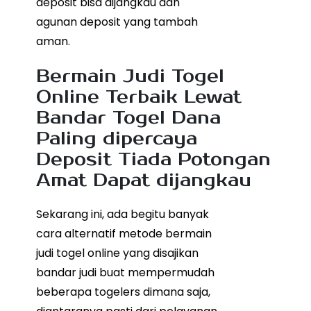
deposit bisa dijangkau dan
agunan deposit yang tambah
aman.
Bermain Judi Togel
Online Terbaik Lewat
Bandar Togel Dana
Paling dipercaya
Deposit Tiada Potongan
Amat Dapat dijangkau
Sekarang ini, ada begitu banyak
cara alternatif metode bermain
judi togel online yang disajikan
bandar judi buat mempermudah
beberapa togelers dimana saja,