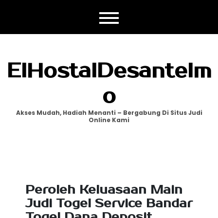
Skip
to
content
ElHostalDesantelm
O
Akses Mudah, Hadiah Menanti – Bergabung Di Situs Judi
Online Kami
Peroleh Keluasaan Main
Judi Togel Service Bandar
Togel Dana Deposit