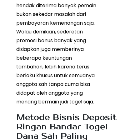
hendak diterima banyak pemain
bukan sekedar masalah dari
pembayaran kemenangan saja.
Walau demikian, sederetan
promosi bonus banyak yang
disiapkan juga memberinya
beberapa keuntungan
tambahan, lebih karena terus
berlaku khusus untuk semuanya
anggota sah tanpa cuma bisa
didapat oleh anggota yang
menang bermain judi togel saja.
Metode Bisnis Deposit
Ringan Bandar Togel
Dana Sah Paling