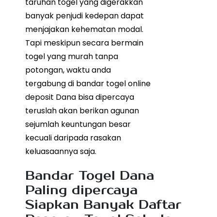
taruhan togel yang digerakkan
banyak penjudi kedepan dapat
menjajakan kehematan modal.
Tapi meskipun secara bermain
togel yang murah tanpa
potongan, waktu anda
tergabung di bandar togel online
deposit Dana bisa dipercaya
teruslah akan berikan agunan
sejumlah keuntungan besar
kecuali daripada rasakan
keluasaannya saja.
Bandar Togel Dana
Paling dipercaya
Siapkan Banyak Daftar