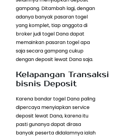
gampang. Ditambah lagi, dengan
adanya banyak pasaran togel
yang komplet, tiap anggota di
broker judi togel Dana dapat
memainkan pasaran togel apa
saja secara gampang cukup
dengan deposit lewat Dana saja.
Kelapangan Transaksi
bisnis Deposit
Karena bandar togel Dana paling
dipercaya menyiapkan service
deposit lewat Dana, karena itu
pasti gunanya dapat dirasa
banyak peserta didalamnya ialah