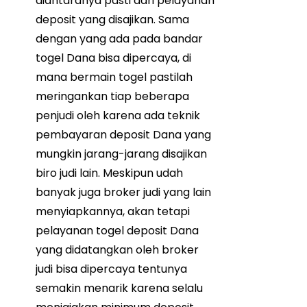
diantaranya pasti dari pelayanan
deposit yang disajikan. Sama
dengan yang ada pada bandar
togel Dana bisa dipercaya, di
mana bermain togel pastilah
meringankan tiap beberapa
penjudi oleh karena ada teknik
pembayaran deposit Dana yang
mungkin jarang-jarang disajikan
biro judi lain. Meskipun udah
banyak juga broker judi yang lain
menyiapkannya, akan tetapi
pelayanan togel deposit Dana
yang didatangkan oleh broker
judi bisa dipercaya tentunya
semakin menarik karena selalu