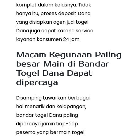
komplet dalam kelasnya. Tidak
hanya itu, proses deposit Dana
yang disiapkan agen judi togel
Dana juga cepat karena service
layanan konsumen 24 jam.
Macam Kegunaan Paling
besar Main di Bandar
Togel Dana Dapat
dipercaya
Disamping tawarkan berbagai
hal menarik dan kelapangan,
bandar togel Dana paling
dipercaya jamin tiap-tiap
peserta yang bermain togel