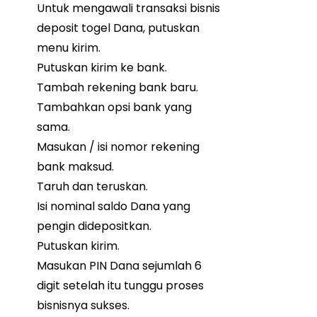
Untuk mengawali transaksi bisnis
deposit togel Dana, putuskan
menu kirim.
Putuskan kirim ke bank.
Tambah rekening bank baru.
Tambahkan opsi bank yang
sama.
Masukan / isi nomor rekening
bank maksud.
Taruh dan teruskan.
Isi nominal saldo Dana yang
pengin didepositkan.
Putuskan kirim.
Masukan PIN Dana sejumlah 6
digit setelah itu tunggu proses
bisnisnya sukses.