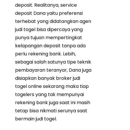
deposit. Realitanya, service
deposit Dana yaitu preferensi
terhebat yang didatangkan agen
judi togel bisa dipercaya yang
punya tujuan mempertingkat
kelapangan deposit tanpa ada
perlu rekening bank. Lebih,
sebagai salah satunya tipe teknik
pembayaran teranyar, Dana juga
disiapkan banyak broker judi
togel online sekarang maka tiap
togelers yang tak mempunyai
rekening bank juga saat ini masih
tetap bisa nikmati serunya saat
bermain judi togel.