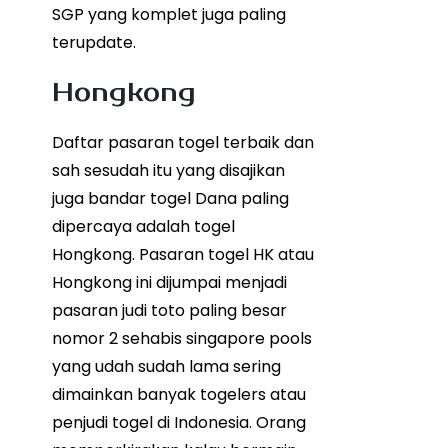
SGP yang komplet juga paling
terupdate.
Hongkong
Daftar pasaran togel terbaik dan
sah sesudah itu yang disajikan
juga bandar togel Dana paling
dipercaya adalah togel
Hongkong. Pasaran togel HK atau
Hongkong ini dijumpai menjadi
pasaran judi toto paling besar
nomor 2 sehabis singapore pools
yang udah sudah lama sering
dimainkan banyak togelers atau
penjudi togel di Indonesia. Orang