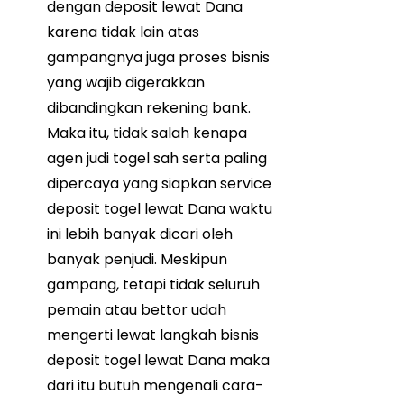
dengan deposit lewat Dana
karena tidak lain atas
gampangnya juga proses bisnis
yang wajib digerakkan
dibandingkan rekening bank.
Maka itu, tidak salah kenapa
agen judi togel sah serta paling
dipercaya yang siapkan service
deposit togel lewat Dana waktu
ini lebih banyak dicari oleh
banyak penjudi. Meskipun
gampang, tetapi tidak seluruh
pemain atau bettor udah
mengerti lewat langkah bisnis
deposit togel lewat Dana maka
dari itu butuh mengenali cara-