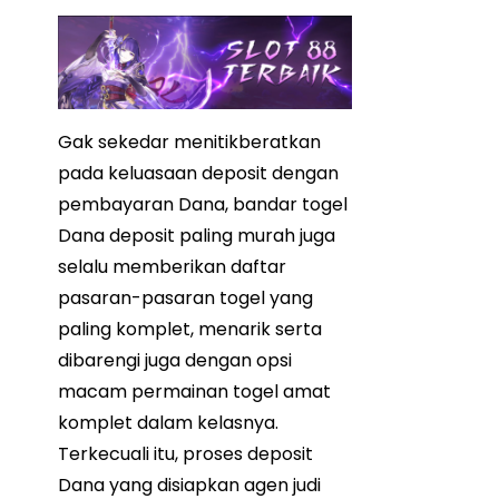
Gak sekedar menitikberatkan
pada keluasaan deposit dengan
pembayaran Dana, bandar togel
Dana deposit paling murah juga
selalu memberikan daftar
pasaran-pasaran togel yang
paling komplet, menarik serta
dibarengi juga dengan opsi
macam permainan togel amat
komplet dalam kelasnya.
Terkecuali itu, proses deposit
Dana yang disiapkan agen judi