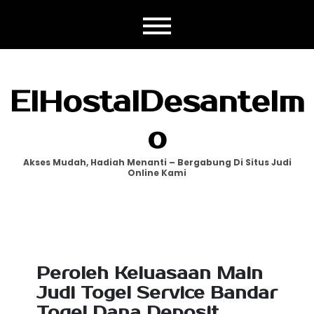
Skip
to
content
ElHostalDesantelm
O
Akses Mudah, Hadiah Menanti – Bergabung Di Situs Judi
Online Kami
Peroleh Keluasaan Main
Judi Togel Service Bandar
Togel Dana Deposit