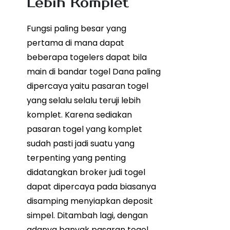
Lebih Komplet
Fungsi paling besar yang
pertama di mana dapat
beberapa togelers dapat bila
main di bandar togel Dana paling
dipercaya yaitu pasaran togel
yang selalu selalu teruji lebih
komplet. Karena sediakan
pasaran togel yang komplet
sudah pasti jadi suatu yang
terpenting yang penting
didatangkan broker judi togel
dapat dipercaya pada biasanya
disamping menyiapkan deposit
simpel. Ditambah lagi, dengan
adanya banyak pasaran togel